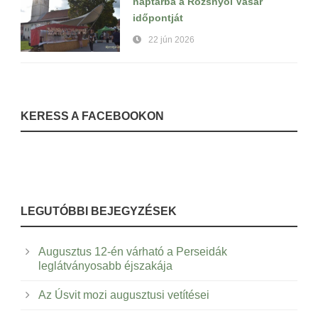
naptárba a Rozsnyói Vásár
időpontját
22 jún 2026
KERESS A FACEBOOKON
LEGUTÓBBI BEJEGYZÉSEK
Augusztus 12-én várható a Perseidák
leglátványosabb éjszakája
Az Úsvit mozi augusztusi vetítései