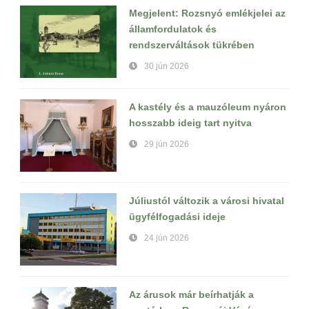
Megjelent: Rozsnyó emlékjelei az
államfordulatok és
rendszerváltások tükrében
30 jún 2026
A kastély és a mauzóleum nyáron
hosszabb ideig tart nyitva
29 jún 2026
Júliustól változik a városi hivatal
ügyfélfogadási ideje
24 jún 2026
Az árusok már beírhatják a