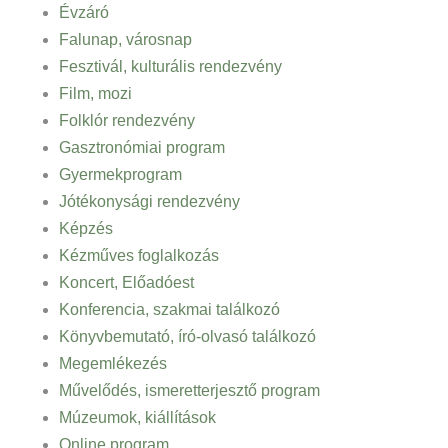
Évzáró
Falunap, városnap
Fesztivál, kulturális rendezvény
Film, mozi
Folklór rendezvény
Gasztronómiai program
Gyermekprogram
Jótékonysági rendezvény
Képzés
Kézműves foglalkozás
Koncert, Előadóest
Konferencia, szakmai találkozó
Könyvbemutató, író-olvasó találkozó
Megemlékezés
Művelődés, ismeretterjesztő program
Múzeumok, kiállítások
Online program