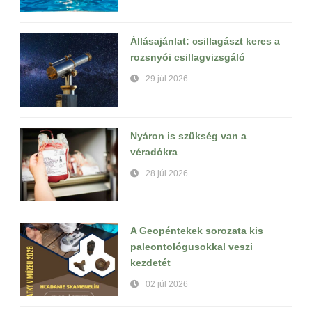
Állásajánlat: csillagászt keres a
rozsnyói csillagvizsgáló
29 júl 2026
Nyáron is szükség van a
véradókra
28 júl 2026
A Geopéntekek sorozata kis
paleontológusokkal veszi
kezdetét
02 júl 2026