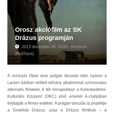
Orosz akciófilm az SK
Drázus programján
2013 december 28. 18:00 - Rozsnyó
(Rožňava)
A rozsnyói Otvor dvor polgári társulás idén nyáron a
Larsen bárban vetített néhány alkalommal színvonalas
alternatív filmeket. A téli hónapokban a Kereskedelmi-
Kulturális Központ (OKC) első emeleti A-clubjában
folytatják a filmes estéket. A polgári társulás új projektje
a Sineklub Drázus, azaz a Drázus filmklub – a