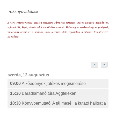
-rozsnyovidek.sk
A www. rozsnyovidek.sk oldalon megjelent bármilyen tartalom (írások anyagok, adatbázisok,
információk, képek, videók stb.) utánközlése csak és kizárólag a szerkesztőség engedélyével,
változtatás nélkül és a portálra, mint forrásra utaló egyértelmű hivatkozás feltüntetésével
lehetséges!
<
>
szerda, 12 augusztus
09:00
A kőedények játékos megismerése
15:30
Baradlamanó túra Aggteleken
18:30
Könyvbemutató: A táj mesél, a kutató hallgatja