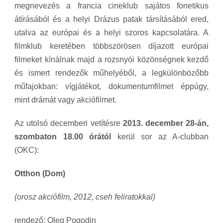
megnevezés a francia cineklub sajátos fonetikus
átírásából és a helyi Drázus patak társításából ered,
utalva az európai és a helyi szoros kapcsolatára. A
filmklub keretében többszörösen díjazott európai
filmeket kínálnak majd a rozsnyói közönségnek kezdő
és ismert rendezők műhelyéből, a legkülönbözőbb
műfajokban: vígjátékot, dokumentumfilmet éppúgy,
mint drámát vagy akciófilmet.
Az utolsó decemberi vetítésre
2013. december 28-án,
szombaton 18.00 órától
kerül sor az A-clubban
(OKC):
Otthon (Dom)
(orosz akciófilm, 2012, cseh feliratokkal)
rendező: Oleg Pogodin