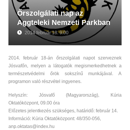
Őrszolgálati nap az
Aggteleki Nemzeti Parkban
2014 február 18. 9:00
2014. február 18-án őrszolgálati napot szerveznek
Jósvafőn, melyen a látogatók megismerkedhetnek a
természetvédelmi őrök sokszínű munkájával. A
programon való részvétel ingyenes.
Helyszín: Jósvafő (Magyarország), Kúria
Oktatóközpont, 09.00 óra
Előzetes jelentkezés szükséges, határidő: február 14.
Információ: Kúria Oktatóközpont: 48/350-056,
anp.oktatas@index.hu