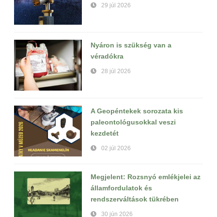
29 júl 2026
Nyáron is szükség van a
véradókra
28 júl 2026
A Geopéntekek sorozata kis
paleontológusokkal veszi
kezdetét
02 júl 2026
Megjelent: Rozsnyó emlékjelei az
államfordulatok és
rendszerváltások tükrében
30 jún 2026