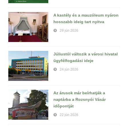
A kastély és a mauzóleum nyáron
hosszabb ideig tart nyitva
29 jún 2026
Júliustól változik a városi hivatal
ügyfélfogadási ideje
24 jún 2026
Az árusok már beírhatják a
naptárba a Rozsnyói Vásár
időpontját
22 jún 2026