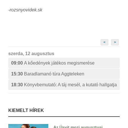
-rozsnyovidek.sk
<
>
szerda, 12 augusztus
09:00
A kőedények játékos megismerése
15:30
Baradlamanó túra Aggteleken
18:30
Könyvbemutató: A táj mesél, a kutató hallgatja
KIEMELT HÍREK
Az Úsvit mozi augusztusi