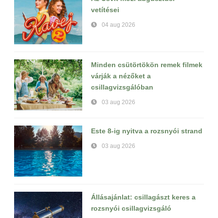
vetítései
04 aug 2026
Minden csütörtökön remek filmek
várják a nézőket a
csillagvizsgálóban
03 aug 2026
Este 8-ig nyitva a rozsnyói strand
03 aug 2026
Állásajánlat: csillagászt keres a
rozsnyói csillagvizsgáló