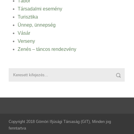
Tábor
Társadalmi esemény
Turisztika
Ünnep, ünnepség
Vásár
Verseny
Zenés – táncos rendezvény
Copyright 2018 Gömöri Ifjúsági Társaság (GIT), Minden jog
fenntartva