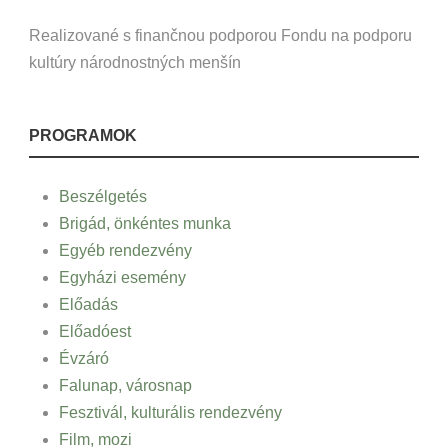
Realizované s finančnou podporou Fondu na podporu
kultúry národnostných menšín
PROGRAMOK
Beszélgetés
Brigád, önkéntes munka
Egyéb rendezvény
Egyházi esemény
Előadás
Előadóest
Évzáró
Falunap, városnap
Fesztivál, kulturális rendezvény
Film, mozi