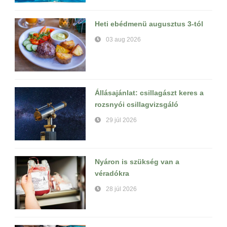
Heti ebédmenü augusztus 3-tól
03 aug 2026
Állásajánlat: csillagászt keres a
rozsnyói csillagvizsgáló
29 júl 2026
Nyáron is szükség van a
véradókra
28 júl 2026