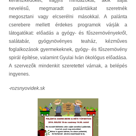
kertészkedőket, vagyis mindazokat, akik saját
nevelésű, megmaradt palántáikat szeretnék
megosztani vagy elcserélni másokkal. A palánta
cserebere mellett érdekes programok várják a
látogatókat: előadás a gyógy- és fűszernövényekről,
salátabár, gyógynövényes teaház, kézműves
foglalkozások gyermekeknek, gyógy- és fűszernövény
spirál építése, valamint Gyulai Iván ökológus előadása.
A szervezők mindenkit szeretettel várnak, a belépés
ingyenes.
-rozsnyovidek.sk