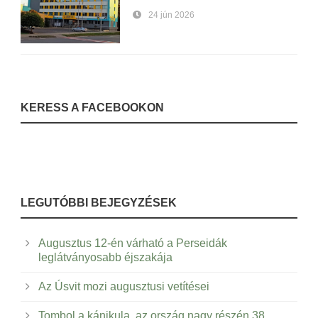
24 jún 2026
KERESS A FACEBOOKON
LEGUTÓBBI BEJEGYZÉSEK
Augusztus 12-én várható a Perseidák
leglátványosabb éjszakája
Az Úsvit mozi augusztusi vetítései
Tombol a kánikula, az ország nagy részén 38