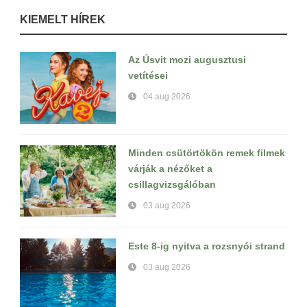
KIEMELT HÍREK
Az Úsvit mozi augusztusi
vetítései
04 aug 2026
Minden csütörtökön remek filmek
várják a nézőket a
csillagvizsgálóban
03 aug 2026
Este 8-ig nyitva a rozsnyói strand
03 aug 2026