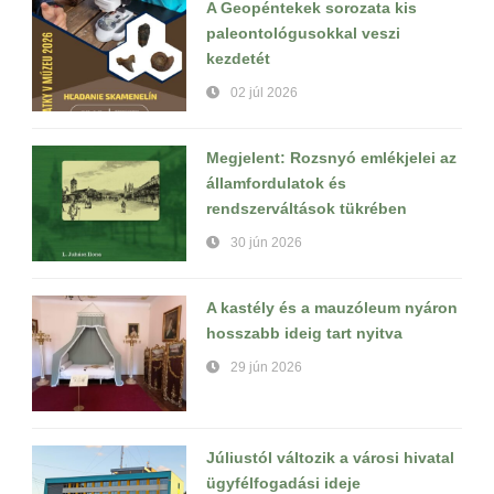
A Geopéntekek sorozata kis
paleontológusokkal veszi
kezdetét
02 júl 2026
Megjelent: Rozsnyó emlékjelei az
államfordulatok és
rendszerváltások tükrében
30 jún 2026
A kastély és a mauzóleum nyáron
hosszabb ideig tart nyitva
29 jún 2026
Júliustól változik a városi hivatal
ügyfélfogadási ideje