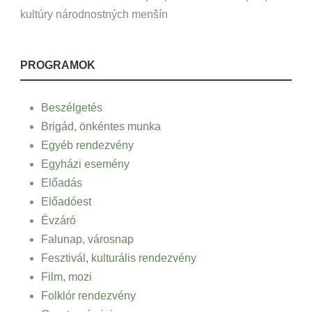
kultúry národnostných menšín
PROGRAMOK
Beszélgetés
Brigád, önkéntes munka
Egyéb rendezvény
Egyházi esemény
Előadás
Előadóest
Évzáró
Falunap, városnap
Fesztivál, kulturális rendezvény
Film, mozi
Folklór rendezvény