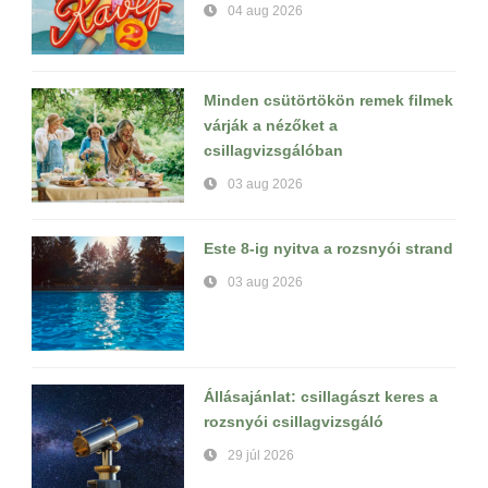
04 aug 2026
Minden csütörtökön remek filmek
várják a nézőket a
csillagvizsgálóban
03 aug 2026
Este 8-ig nyitva a rozsnyói strand
03 aug 2026
Állásajánlat: csillagászt keres a
rozsnyói csillagvizsgáló
29 júl 2026