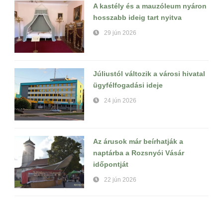
A kastély és a mauzóleum nyáron
hosszabb ideig tart nyitva
29 jún 2026
Júliustól változik a városi hivatal
ügyfélfogadási ideje
24 jún 2026
Az árusok már beírhatják a
naptárba a Rozsnyói Vásár
időpontját
22 jún 2026