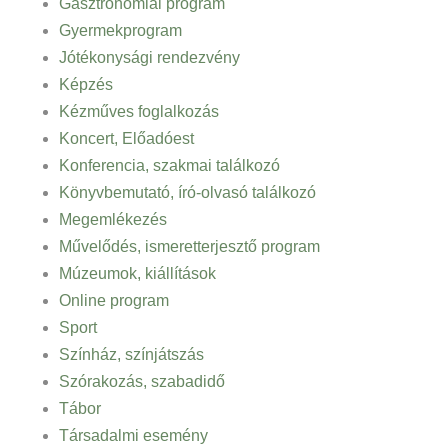
Gasztronómiai program
Gyermekprogram
Jótékonysági rendezvény
Képzés
Kézműves foglalkozás
Koncert, Előadóest
Konferencia, szakmai találkozó
Könyvbemutató, író-olvasó találkozó
Megemlékezés
Művelődés, ismeretterjesztő program
Múzeumok, kiállítások
Online program
Sport
Színház, színjátszás
Szórakozás, szabadidő
Tábor
Társadalmi esemény