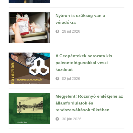
Nyáron is szükség van a
véradókra
28 júl 2026
A Geopéntekek sorozata kis
paleontológusokkal veszi
kezdetét
02 júl 2026
Megjelent: Rozsnyó emlékjelei az
államfordulatok és
rendszerváltások tükrében
30 jún 2026