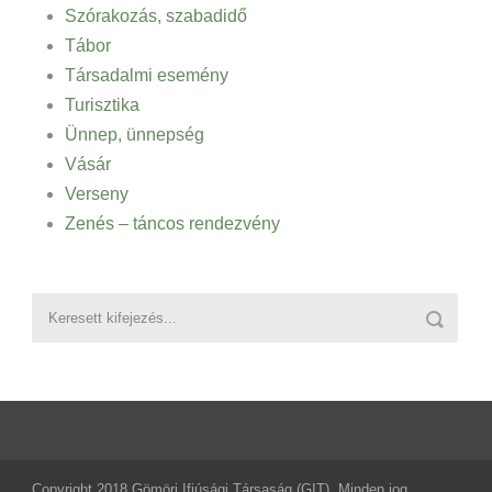
Szórakozás, szabadidő
Tábor
Társadalmi esemény
Turisztika
Ünnep, ünnepség
Vásár
Verseny
Zenés – táncos rendezvény
Copyright 2018 Gömöri Ifjúsági Társaság (GIT), Minden jog