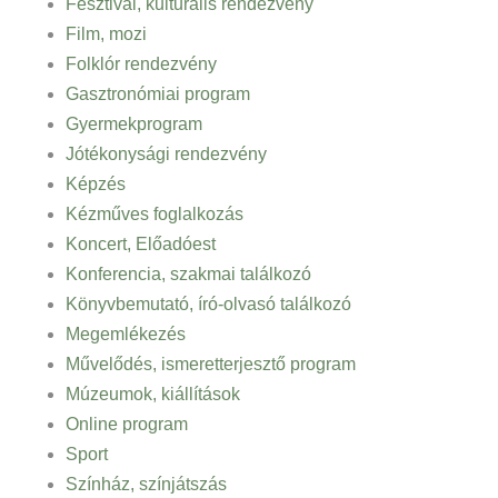
Fesztivál, kulturális rendezvény
Film, mozi
Folklór rendezvény
Gasztronómiai program
Gyermekprogram
Jótékonysági rendezvény
Képzés
Kézműves foglalkozás
Koncert, Előadóest
Konferencia, szakmai találkozó
Könyvbemutató, író-olvasó találkozó
Megemlékezés
Művelődés, ismeretterjesztő program
Múzeumok, kiállítások
Online program
Sport
Színház, színjátszás