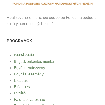
Realizované s finančnou podporou Fondu na podporu
kultúry národnostných menšín
PROGRAMOK
Beszélgetés
Brigád, önkéntes munka
Egyéb rendezvény
Egyházi esemény
Előadás
Előadóest
Évzáró
Falunap, városnap