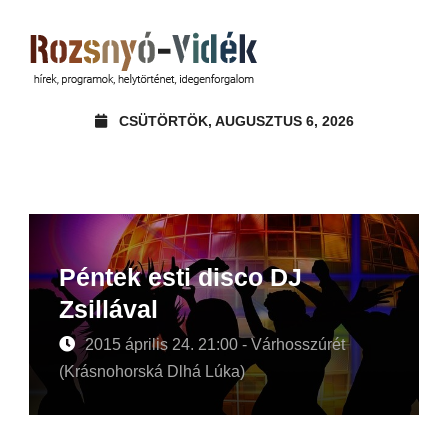
CSÜTÖRTÖK, AUGUSZTUS 6, 2026
Péntek esti disco DJ
Zsillával
2015 április 24. 21:00 - Várhosszúrét
(Krásnohorská Dlhá Lúka)