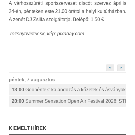
A
várhosszúréti sportszervezet discót szervez április
24-én, pénteken este 21.00 órától a helyi kultúrházban.
A zenét DJ Zsilla szolgáltatja. Belépő: 1,50 €
-rozsnyovidek.sk, kép: pixabay.com
<
>
péntek, 7 augusztus
13:00
Geopéntek: kalandozás a kőzetek és ásványok izg
20:00
Summer Sensation Open Air Festival 2026: ST
KIEMELT HÍREK