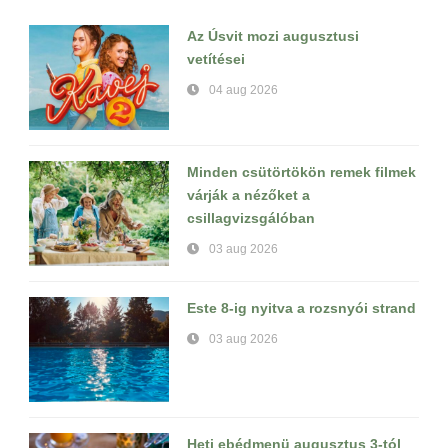
Az Úsvit mozi augusztusi
vetítései
04 aug 2026
Minden csütörtökön remek filmek
várják a nézőket a
csillagvizsgálóban
03 aug 2026
Este 8-ig nyitva a rozsnyói strand
03 aug 2026
Heti ebédmenü augusztus 3-tól