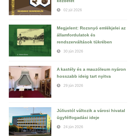
kezdetét
02 júl 2026
Megjelent: Rozsnyó emlékjelei az
államfordulatok és
rendszerváltások tükrében
30 jún 2026
A kastély és a mauzóleum nyáron
hosszabb ideig tart nyitva
29 jún 2026
Júliustól változik a városi hivatal
ügyfélfogadási ideje
24 jún 2026