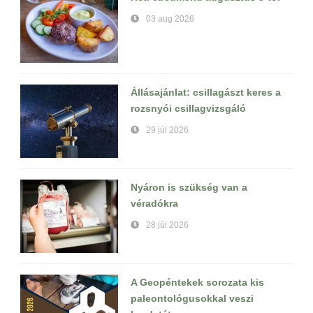
03 aug 2026
Állásajánlat: csillagászt keres a
rozsnyói csillagvizsgáló
29 júl 2026
Nyáron is szükség van a
véradókra
28 júl 2026
A Geopéntekek sorozata kis
paleontológusokkal veszi