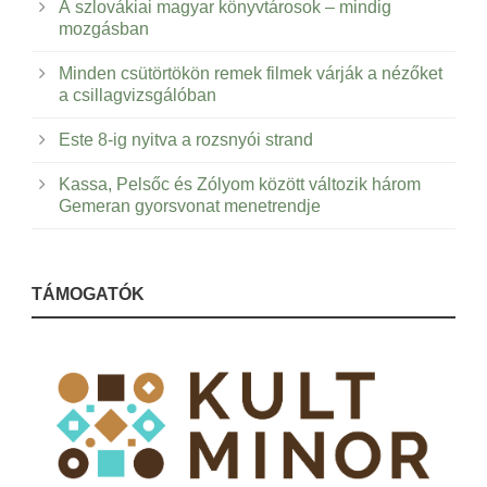
A szlovákiai magyar könyvtárosok – mindig
mozgásban
Minden csütörtökön remek filmek várják a nézőket
a csillagvizsgálóban
Este 8-ig nyitva a rozsnyói strand
Kassa, Pelsőc és Zólyom között változik három
Gemeran gyorsvonat menetrendje
TÁMOGATÓK