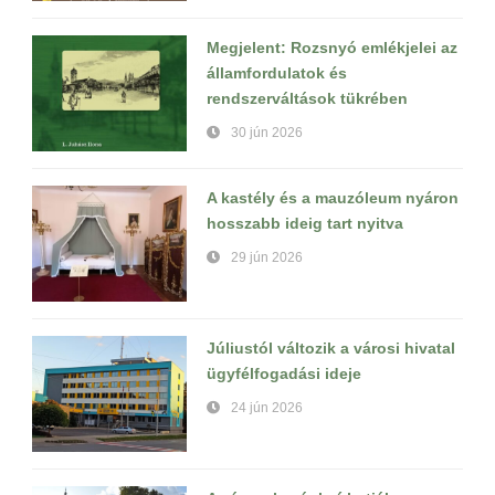
Megjelent: Rozsnyó emlékjelei az
államfordulatok és
rendszerváltások tükrében
30 jún 2026
A kastély és a mauzóleum nyáron
hosszabb ideig tart nyitva
29 jún 2026
Júliustól változik a városi hivatal
ügyfélfogadási ideje
24 jún 2026