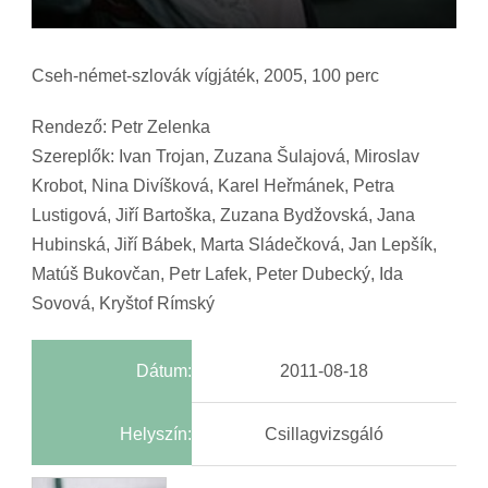
Cseh-német-szlovák vígjáték, 2005, 100 perc
Rendező: Petr Zelenka
Szereplők: Ivan Trojan, Zuzana Šulajová, Miroslav
Krobot, Nina Divíšková, Karel Heřmánek, Petra
Lustigová, Jiří Bartoška, Zuzana Bydžovská, Jana
Hubinská, Jiří Bábek, Marta Sládečková, Jan Lepšík,
Matúš Bukovčan, Petr Lafek, Peter Dubecký, Ida
Sovová, Kryštof Rímský
Dátum:
2011-08-18
Helyszín:
Csillagvizsgáló