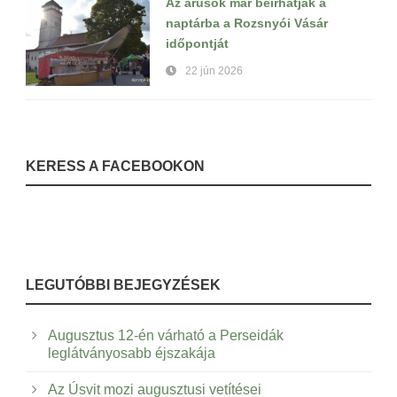
Az árusok már beírhatják a
naptárba a Rozsnyói Vásár
időpontját
22 jún 2026
KERESS A FACEBOOKON
LEGUTÓBBI BEJEGYZÉSEK
Augusztus 12-én várható a Perseidák
leglátványosabb éjszakája
Az Úsvit mozi augusztusi vetítései