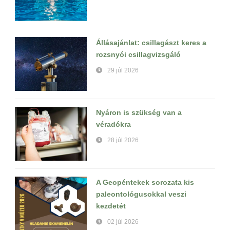
Állásajánlat: csillagászt keres a
rozsnyói csillagvizsgáló
29 júl 2026
Nyáron is szükség van a
véradókra
28 júl 2026
A Geopéntekek sorozata kis
paleontológusokkal veszi
kezdetét
02 júl 2026