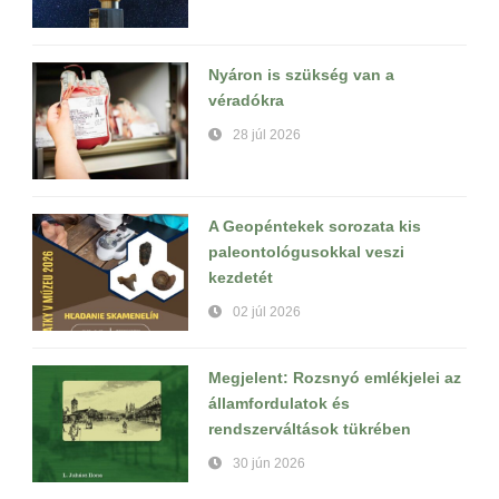
Nyáron is szükség van a
véradókra
28 júl 2026
A Geopéntekek sorozata kis
paleontológusokkal veszi
kezdetét
02 júl 2026
Megjelent: Rozsnyó emlékjelei az
államfordulatok és
rendszerváltások tükrében
30 jún 2026