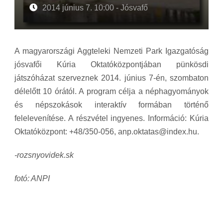
2014 június 7. 10:00 - Jósvafő
A magyarországi Aggteleki Nemzeti Park Igazgatóság
jósvafői Kúria Oktatóközpontjában pünkösdi
játszóházat szerveznek 2014. június 7-én, szombaton
délelőtt 10 órától. A program célja a néphagyományok
és népszokások interaktív formában történő
felelevenítése. A részvétel ingyenes. Információ: Kúria
Oktatóközpont: +48/350-056, anp.oktatas@index.hu.
-rozsnyovidek.sk
fotó: ANPI