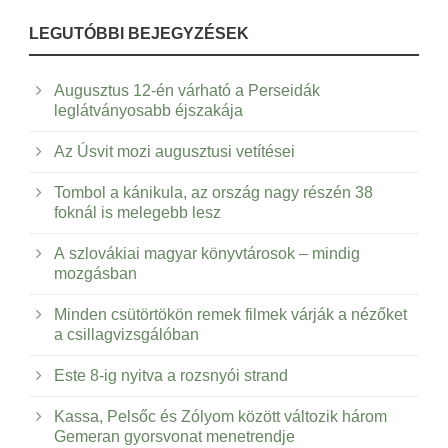
LEGUTÓBBI BEJEGYZÉSEK
Augusztus 12-én várható a Perseidák
leglátványosabb éjszakája
Az Úsvit mozi augusztusi vetítései
Tombol a kánikula, az ország nagy részén 38
foknál is melegebb lesz
A szlovákiai magyar könyvtárosok – mindig
mozgásban
Minden csütörtökön remek filmek várják a nézőket
a csillagvizsgálóban
Este 8-ig nyitva a rozsnyói strand
Kassa, Pelsőc és Zólyom között változik három
Gemeran gyorsvonat menetrendje