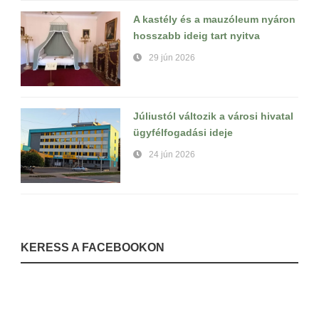
A kastély és a mauzóleum nyáron
hosszabb ideig tart nyitva
29 jún 2026
Júliustól változik a városi hivatal
ügyfélfogadási ideje
24 jún 2026
KERESS A FACEBOOKON