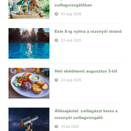
csillagvizsgálóban
03 aug 2026
Este 8-ig nyitva a rozsnyói strand
03 aug 2026
Heti ebédmenü augusztus 3-tól
03 aug 2026
Állásajánlat: csillagászt keres a
rozsnyói csillagvizsgáló
29 júl 2026