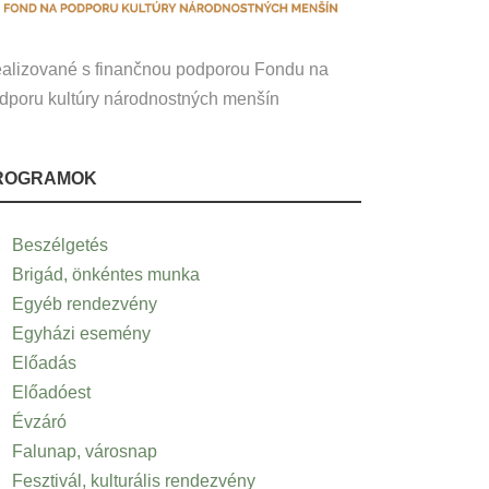
alizované s finančnou podporou Fondu na
dporu kultúry národnostných menšín
ROGRAMOK
Beszélgetés
Brigád, önkéntes munka
Egyéb rendezvény
Egyházi esemény
Előadás
Előadóest
Évzáró
Falunap, városnap
Fesztivál, kulturális rendezvény