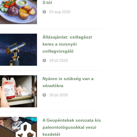
3-tól
03 aug 2026
Állásajánlat: csillagászt
keres a rozsnyói
csillagvizsgáló
29 júl 2026
Nyáron is szükség van a
véradókra
28 júl 2026
A Geopéntekek sorozata kis
paleontológusokkal veszi
kezdetét