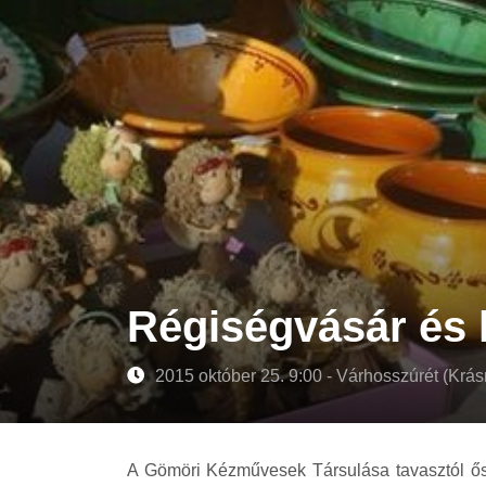
Régiségvásár és
2015 október 25. 9:00 - Várhosszúrét (Krá
A Gömöri Kézművesek Társulása tavasztól ős