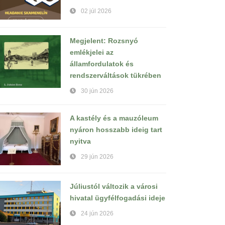
02 júl 2026
Megjelent: Rozsnyó
emlékjelei az
államfordulatok és
rendszerváltások tükrében
30 jún 2026
A kastély és a mauzóleum
nyáron hosszabb ideig tart
nyitva
29 jún 2026
Júliustól változik a városi
hivatal ügyfélfogadási ideje
24 jún 2026