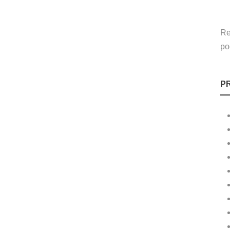
Re
po
P