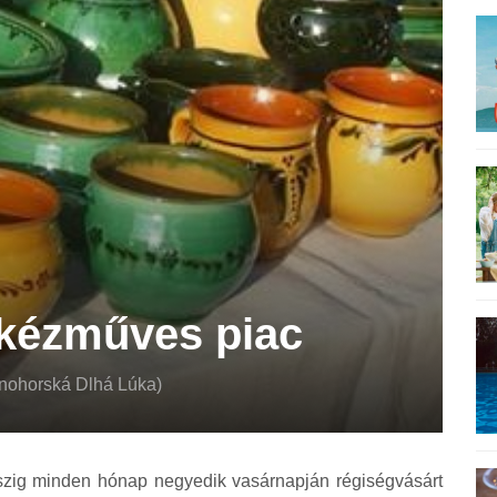
 kézműves piac
snohorská Dlhá Lúka)
zig minden hónap negyedik vasárnapján régiségvásárt