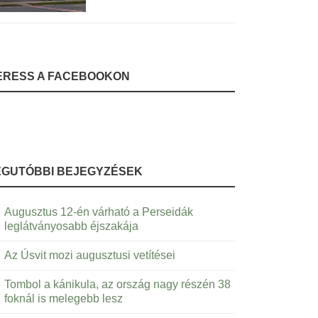
ERESS A FACEBOOKON
EGUTÓBBI BEJEGYZÉSEK
Augusztus 12-én várható a Perseidák
leglátványosabb éjszakája
Az Úsvit mozi augusztusi vetítései
Tombol a kánikula, az ország nagy részén 38
foknál is melegebb lesz