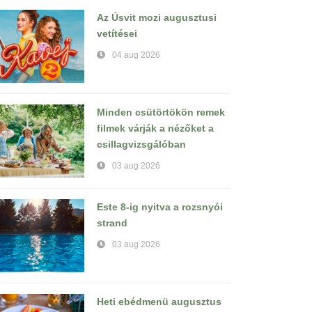
Az Úsvit mozi augusztusi
vetítései
04 aug 2026
Minden csütörtökön remek
filmek várják a nézőket a
csillagvizsgálóban
03 aug 2026
Este 8-ig nyitva a rozsnyói
strand
03 aug 2026
Heti ebédmenü augusztus