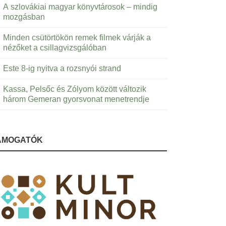
A szlovákiai magyar könyvtárosok – mindig
mozgásban
Minden csütörtökön remek filmek várják a
nézőket a csillagvizsgálóban
Este 8-ig nyitva a rozsnyói strand
Kassa, Pelsőc és Zólyom között változik
három Gemeran gyorsvonat menetrendje
ÁMOGATÓK