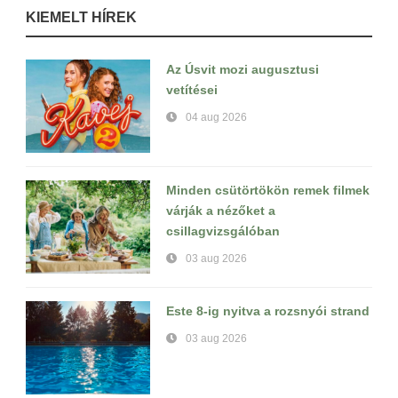
KIEMELT HÍREK
Az Úsvit mozi augusztusi
vetítései
04 aug 2026
Minden csütörtökön remek filmek
várják a nézőket a
csillagvizsgálóban
03 aug 2026
Este 8-ig nyitva a rozsnyói strand
03 aug 2026