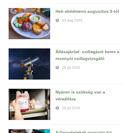
Heti ebédmenü augusztus 3-tól
03 aug 2026
Állásajánlat: csillagászt keres a
rozsnyói csillagvizsgáló
29 júl 2026
Nyáron is szükség van a
véradókra
28 júl 2026
A Geopéntekek sorozata kis