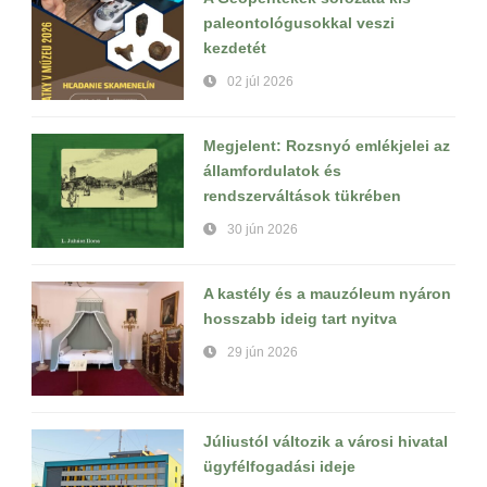
paleontológusokkal veszi
kezdetét
02 júl 2026
Megjelent: Rozsnyó emlékjelei az
államfordulatok és
rendszerváltások tükrében
30 jún 2026
A kastély és a mauzóleum nyáron
hosszabb ideig tart nyitva
29 jún 2026
Júliustól változik a városi hivatal
ügyfélfogadási ideje