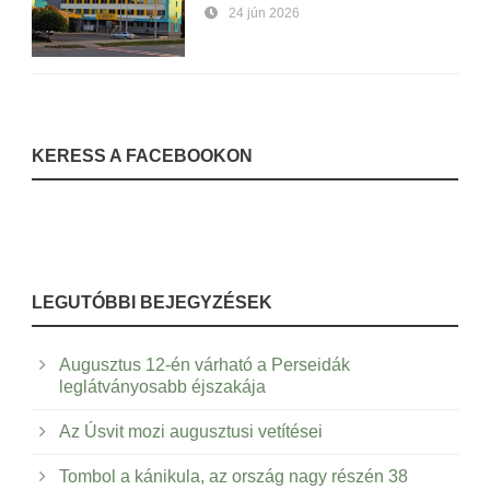
24 jún 2026
KERESS A FACEBOOKON
LEGUTÓBBI BEJEGYZÉSEK
Augusztus 12-én várható a Perseidák
leglátványosabb éjszakája
Az Úsvit mozi augusztusi vetítései
Tombol a kánikula, az ország nagy részén 38