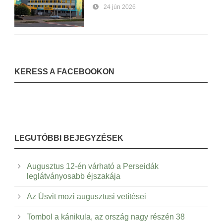
24 jún 2026
KERESS A FACEBOOKON
LEGUTÓBBI BEJEGYZÉSEK
Augusztus 12-én várható a Perseidák
leglátványosabb éjszakája
Az Úsvit mozi augusztusi vetítései
Tombol a kánikula, az ország nagy részén 38