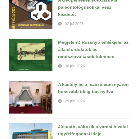
paleontológusokkal veszi
kezdetét
02 júl 2026
Megjelent: Rozsnyó emlékjelei az
államfordulatok és
rendszerváltások tükrében
30 jún 2026
A kastély és a mauzóleum nyáron
hosszabb ideig tart nyitva
29 jún 2026
Júliustól változik a városi hivatal
ügyfélfogadási ideje