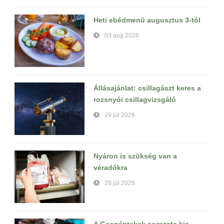
Heti ebédmenü augusztus 3-tól
03 aug 2026
Állásajánlat: csillagászt keres a
rozsnyói csillagvizsgáló
29 júl 2026
Nyáron is szükség van a
véradókra
28 júl 2026
A Geopéntekek sorozata kis