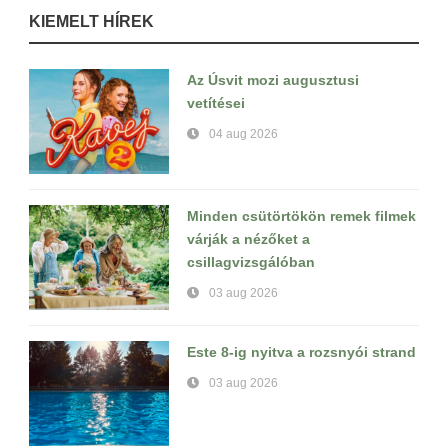
KIEMELT HÍREK
Az Úsvit mozi augusztusi
vetítései
04 aug 2026
Minden csütörtökön remek filmek
várják a nézőket a
csillagvizsgálóban
03 aug 2026
Este 8-ig nyitva a rozsnyói strand
03 aug 2026