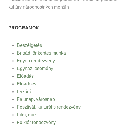
kultúry národnostných menšín
PROGRAMOK
Beszélgetés
Brigád, önkéntes munka
Egyéb rendezvény
Egyházi esemény
Előadás
Előadóest
Évzáró
Falunap, városnap
Fesztivál, kulturális rendezvény
Film, mozi
Folklór rendezvény