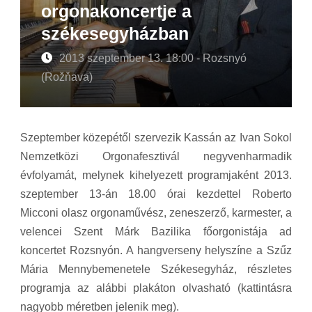
orgonakoncertje a
székesegyházban
2013 szeptember 13. 18:00 - Rozsnyó
(Rožňava)
Szeptember közepétől szervezik Kassán az Ivan Sokol
Nemzetközi Orgonafesztivál negyvenharmadik
évfolyamát, melynek kihelyezett programjaként 2013.
szeptember 13-án 18.00 órai kezdettel Roberto
Micconi olasz orgonaművész, zeneszerző, karmester, a
velencei Szent Márk Bazilika főorgonistája ad
koncertet Rozsnyón. A hangverseny helyszíne a Szűz
Mária Mennybemenetele Székesegyház, részletes
programja az alábbi plakáton olvasható (kattintásra
nagyobb méretben jelenik meg).