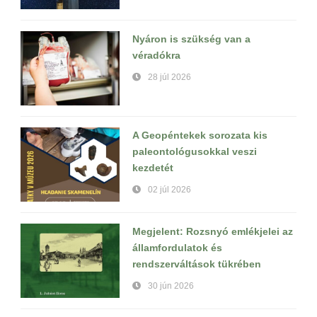
Nyáron is szükség van a
véradókra
28 júl 2026
A Geopéntekek sorozata kis
paleontológusokkal veszi
kezdetét
02 júl 2026
Megjelent: Rozsnyó emlékjelei az
államfordulatok és
rendszerváltások tükrében
30 jún 2026