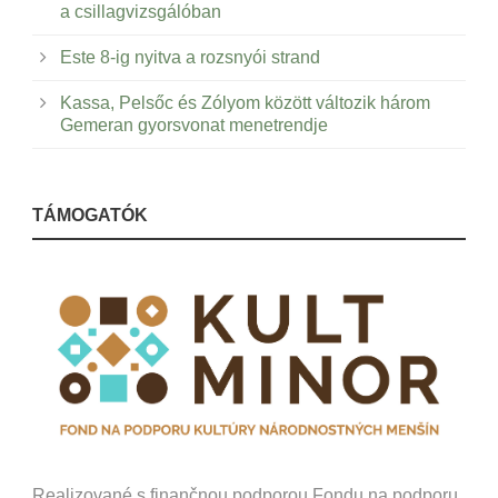
a csillagvizsgálóban
Este 8-ig nyitva a rozsnyói strand
Kassa, Pelsőc és Zólyom között változik három
Gemeran gyorsvonat menetrendje
TÁMOGATÓK
Realizované s finančnou podporou Fondu na podporu