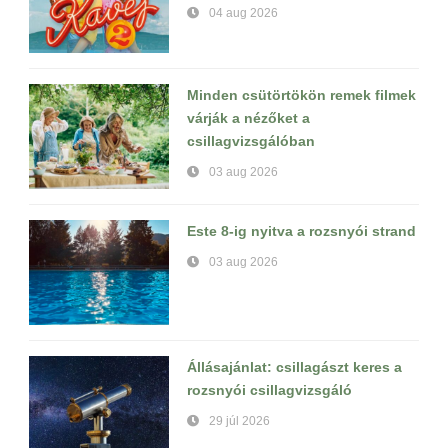
04 aug 2026
Minden csütörtökön remek filmek
várják a nézőket a
csillagvizsgálóban
03 aug 2026
Este 8-ig nyitva a rozsnyói strand
03 aug 2026
Állásajánlat: csillagászt keres a
rozsnyói csillagvizsgáló
29 júl 2026