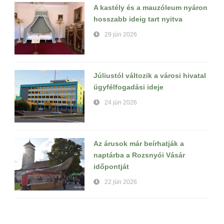
A kastély és a mauzóleum nyáron
hosszabb ideig tart nyitva
29 jún 2026
Júliustól változik a városi hivatal
ügyfélfogadási ideje
24 jún 2026
Az árusok már beírhatják a
naptárba a Rozsnyói Vásár
időpontját
22 jún 2026