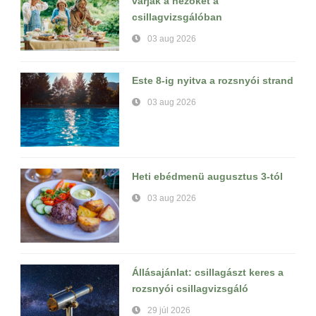
várják a nézőket a
csillagvizsgálóban
03 aug 2026
Este 8-ig nyitva a rozsnyói strand
03 aug 2026
Heti ebédmenü augusztus 3-tól
03 aug 2026
Állásajánlat: csillagászt keres a
rozsnyói csillagvizsgáló
29 júl 2026