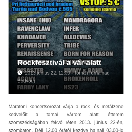
Rockfesztivál a vár alatt
2013 június 22. 12:00 - Torna (Turňa nad
Bodvou)
Maratoni koncertsorozat várja a rock- és metálzene
kedvelőit a tornai várrom alatti étterem
szomszédságában fekvő réten 2013. június 22-én,
szombaton. Déli 12.00 órától kezdve hajnali 03.00-ig