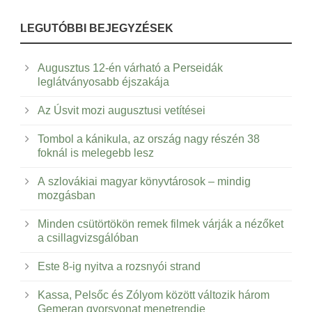
LEGUTÓBBI BEJEGYZÉSEK
Augusztus 12-én várható a Perseidák
leglátványosabb éjszakája
Az Úsvit mozi augusztusi vetítései
Tombol a kánikula, az ország nagy részén 38
foknál is melegebb lesz
A szlovákiai magyar könyvtárosok – mindig
mozgásban
Minden csütörtökön remek filmek várják a nézőket
a csillagvizsgálóban
Este 8-ig nyitva a rozsnyói strand
Kassa, Pelsőc és Zólyom között változik három
Gemeran gyorsvonat menetrendje