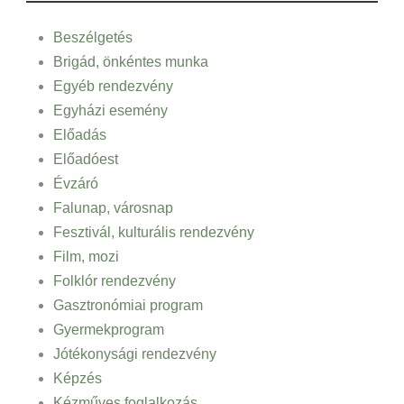
Beszélgetés
Brigád, önkéntes munka
Egyéb rendezvény
Egyházi esemény
Előadás
Előadóest
Évzáró
Falunap, városnap
Fesztivál, kulturális rendezvény
Film, mozi
Folklór rendezvény
Gasztronómiai program
Gyermekprogram
Jótékonysági rendezvény
Képzés
Kézműves foglalkozás