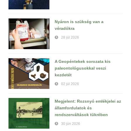
Nyáron is szükség van a
véradókra
28 júl 2026
A Geopéntekek sorozata kis
paleontológusokkal veszi
kezdetét
02 júl 2026
Megjelent: Rozsnyó emlékjelei az
államfordulatok és
rendszerváltások tükrében
30 jún 2026