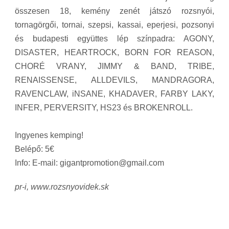
összesen 18, kemény zenét játszó rozsnyói,
tornagörgői, tornai, szepsi, kassai, eperjesi, pozsonyi
és budapesti együttes lép színpadra:
AGONY,
DISASTER,
HEARTROCK,
BORN FOR REASON,
CHORÉ VRANY,
JIMMY & BAND,
TRIBE,
RENAISSENSE,
ALLDEVILS,
MANDRAGORA,
RAVENCLAW,
iNSANE,
KHADAVER, FARBY LAKY,
INFER,
PERVERSITY,
HS23 és
BROKENROLL.
Ingyenes kemping!
Belépő: 5€
Info: E-mail: gigantpromotion@gmail.com
pr-i, www.rozsnyovidek.sk