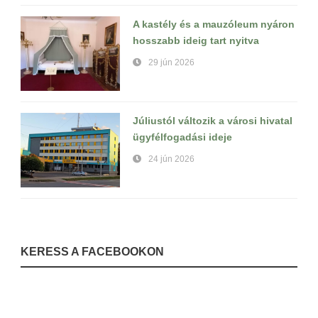
A kastély és a mauzóleum nyáron
hosszabb ideig tart nyitva
29 jún 2026
Júliustól változik a városi hivatal
ügyfélfogadási ideje
24 jún 2026
KERESS A FACEBOOKON