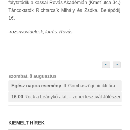
folytatódik a kassai Rovás Akadémián (Kmeť utca 34.).
Táncoktatók Richtarcsík Mihály és Zsóka. Belépődíj:
1€.
-rozsnyovidek.sk, forrás: Rovás
<
>
szombat, 8 augusztus
Egész napos esemény
III. Gombaszögi biciklitúra
16:00
Rock a Leánykő alatt – zenei fesztivál Jólészen
KIEMELT HÍREK