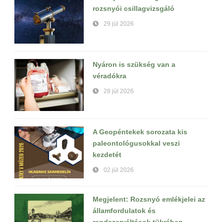
rozsnyói csillagvizsgáló
29 júl 2026
Nyáron is szükség van a
véradókra
28 júl 2026
A Geopéntekek sorozata kis
paleontológusokkal veszi
kezdetét
02 júl 2026
Megjelent: Rozsnyó emlékjelei az
államfordulatok és
rendszerváltások tükrében