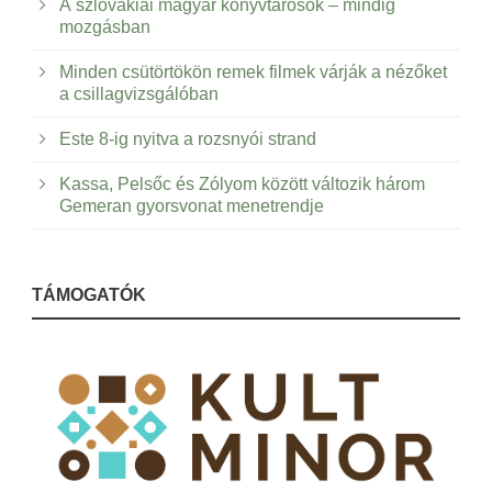
A szlovákiai magyar könyvtárosok – mindig
mozgásban
Minden csütörtökön remek filmek várják a nézőket
a csillagvizsgálóban
Este 8-ig nyitva a rozsnyói strand
Kassa, Pelsőc és Zólyom között változik három
Gemeran gyorsvonat menetrendje
TÁMOGATÓK