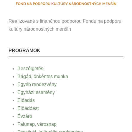
Realizované s finančnou podporou Fondu na podporu
kultúry národnostných menšín
PROGRAMOK
Beszélgetés
Brigád, önkéntes munka
Egyéb rendezvény
Egyházi esemény
Előadás
Előadóest
Évzáró
Falunap, városnap