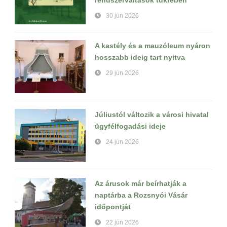
30 jún 2026
A kastély és a mauzóleum nyáron
hosszabb ideig tart nyitva
29 jún 2026
Júliustól változik a városi hivatal
ügyfélfogadási ideje
24 jún 2026
Az árusok már beírhatják a
naptárba a Rozsnyói Vásár
időpontját
22 jún 2026