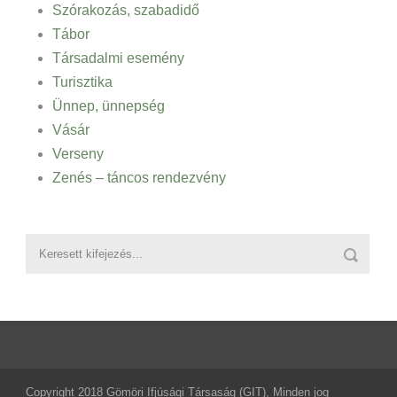
Szórakozás, szabadidő
Tábor
Társadalmi esemény
Turisztika
Ünnep, ünnepség
Vásár
Verseny
Zenés – táncos rendezvény
Copyright 2018 Gömöri Ifjúsági Társaság (GIT), Minden jog