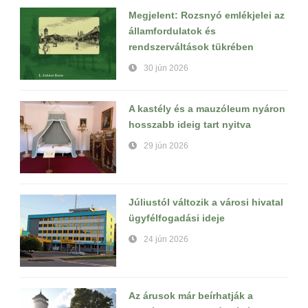
Megjelent: Rozsnyó emlékjelei az
államfordulatok és
rendszerváltások tükrében
30 jún 2026
A kastély és a mauzóleum nyáron
hosszabb ideig tart nyitva
29 jún 2026
Júliustól változik a városi hivatal
ügyfélfogadási ideje
24 jún 2026
Az árusok már beírhatják a