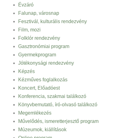
Évzáró
Falunap, városnap
Fesztivál, kulturális rendezvény
Film, mozi
Folklór rendezvény
Gasztronómiai program
Gyermekprogram
Jótékonysági rendezvény
Képzés
Kézműves foglalkozás
Koncert, Előadóest
Konferencia, szakmai találkozó
Könyvbemutató, író-olvasó találkozó
Megemlékezés
Művelődés, ismeretterjesztő program
Múzeumok, kiállítások
Online program