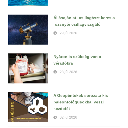
Állásajánlat: csillagászt keres a
rozsnyói csillagvizsgáló
29 júl 2026
Nyáron is szükség van a
véradókra
28 júl 2026
A Geopéntekek sorozata kis
paleontológusokkal veszi
kezdetét
02 júl 2026