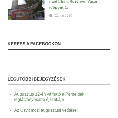
naptárba a Rozsnyói Vásár
időpontját
22 jún 2026
KERESS A FACEBOOKON
LEGUTÓBBI BEJEGYZÉSEK
Augusztus 12-én várható a Perseidák
leglátványosabb éjszakája
Az Úsvit mozi augusztusi vetítései