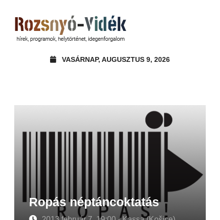
VASÁRNAP, AUGUSZTUS 9, 2026
Ropás néptáncoktatás
2013 február 7. 19:00 - Kassa (Košice)