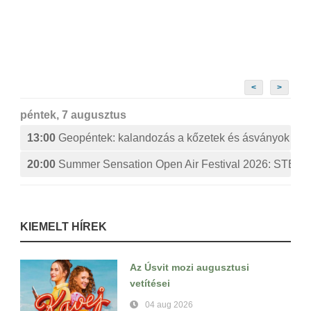
<
>
péntek, 7 augusztus
13:00
Geopéntek: kalandozás a kőzetek és ásványok izg
20:00
Summer Sensation Open Air Festival 2026: ST
KIEMELT HÍREK
Az Úsvit mozi augusztusi
vetítései
04 aug 2026