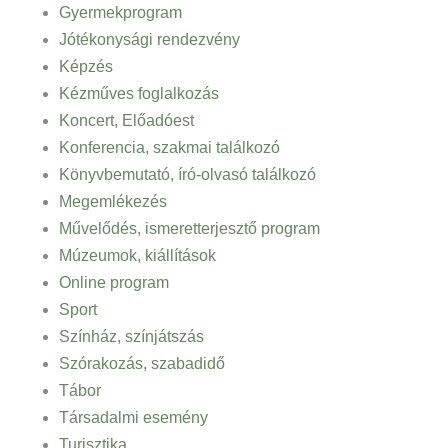
Gyermekprogram
Jótékonysági rendezvény
Képzés
Kézműves foglalkozás
Koncert, Előadóest
Konferencia, szakmai találkozó
Könyvbemutató, író-olvasó találkozó
Megemlékezés
Művelődés, ismeretterjesztő program
Múzeumok, kiállítások
Online program
Sport
Színház, színjátszás
Szórakozás, szabadidő
Tábor
Társadalmi esemény
Turisztika