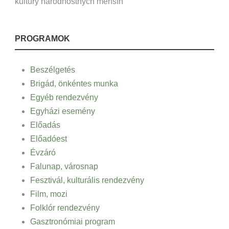
kultúry národnostných menšín
PROGRAMOK
Beszélgetés
Brigád, önkéntes munka
Egyéb rendezvény
Egyházi esemény
Előadás
Előadóest
Évzáró
Falunap, városnap
Fesztivál, kulturális rendezvény
Film, mozi
Folklór rendezvény
Gasztronómiai program