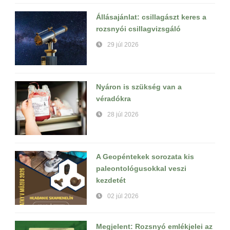
Állásajánlat: csillagászt keres a
rozsnyói csillagvizsgáló
29 júl 2026
Nyáron is szükség van a
véradókra
28 júl 2026
A Geopéntekek sorozata kis
paleontológusokkal veszi
kezdetét
02 júl 2026
Megjelent: Rozsnyó emlékjelei az