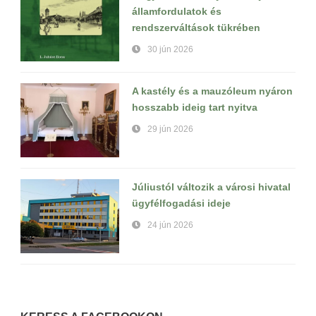
államfordulatok és
rendszerváltások tükrében
30 jún 2026
A kastély és a mauzóleum nyáron
hosszabb ideig tart nyitva
29 jún 2026
Júliustól változik a városi hivatal
ügyfélfogadási ideje
24 jún 2026