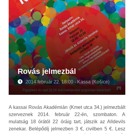
Rovás jelmezbál
2014 február 22. 18:00 - Kassa (Košice)
A kassai Rovás Akadémián (Kmet utca 34.) jelmezbált
szerveznek 2014. február 22-én, szombaton. A
mulatság 18 órától 22 óráig tart, játszik az Alldevils
zenekar. Belépődíj jelmezben 3 €, civilben 5 €. Lesz