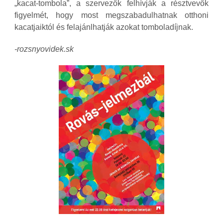
„kacat-tombola”, a szervezők felhívják a résztvevők
figyelmét, hogy most megszabadulhatnak otthoni
kacatjaiktól és felajánlhatják azokat tomboladíjnak.
-rozsnyovidek.sk