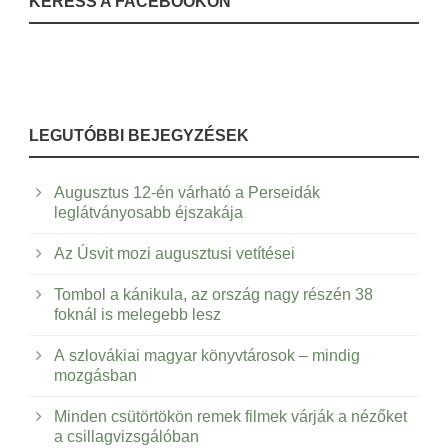
KERESS A FACEBOOKON
LEGUTÓBBI BEJEGYZÉSEK
Augusztus 12-én várható a Perseidák
leglátványosabb éjszakája
Az Úsvit mozi augusztusi vetítései
Tombol a kánikula, az ország nagy részén 38
foknál is melegebb lesz
A szlovákiai magyar könyvtárosok – mindig
mozgásban
Minden csütörtökön remek filmek várják a nézőket
a csillagvizsgálóban