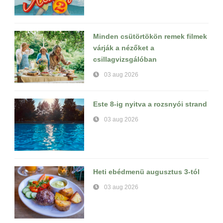
Minden csütörtökön remek filmek
várják a nézőket a
csillagvizsgálóban
03 aug 2026
Este 8-ig nyitva a rozsnyói strand
03 aug 2026
Heti ebédmenü augusztus 3-tól
03 aug 2026