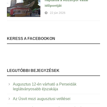
naptárba a Rozsnyói Vásár
időpontját
22 jún 2026
KERESS A FACEBOOKON
LEGUTÓBBI BEJEGYZÉSEK
Augusztus 12-én várható a Perseidák
leglátványosabb éjszakája
Az Úsvit mozi augusztusi vetítései