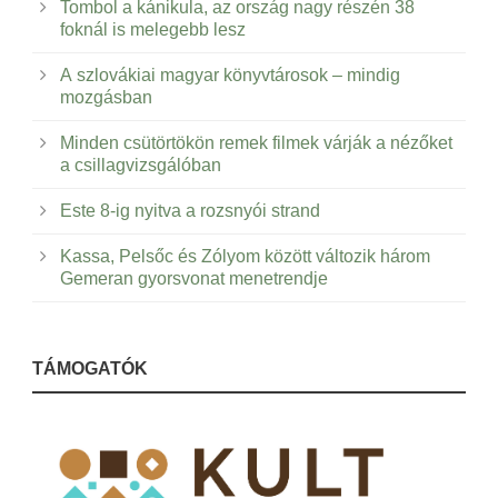
Tombol a kánikula, az ország nagy részén 38
foknál is melegebb lesz
A szlovákiai magyar könyvtárosok – mindig
mozgásban
Minden csütörtökön remek filmek várják a nézőket
a csillagvizsgálóban
Este 8-ig nyitva a rozsnyói strand
Kassa, Pelsőc és Zólyom között változik három
Gemeran gyorsvonat menetrendje
TÁMOGATÓK