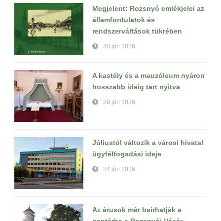
Megjelent: Rozsnyó emlékjelei az
államfordulatok és
rendszerváltások tükrében
30 jún 2026
A kastély és a mauzóleum nyáron
hosszabb ideig tart nyitva
29 jún 2026
Júliustól változik a városi hivatal
ügyfélfogadási ideje
24 jún 2026
Az árusok már beírhatják a