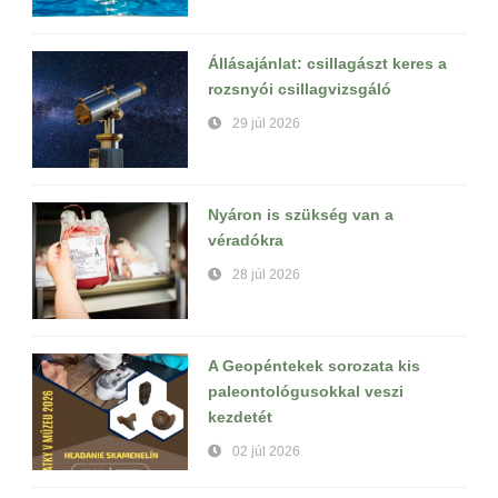
Állásajánlat: csillagászt keres a
rozsnyói csillagvizsgáló
29 júl 2026
Nyáron is szükség van a
véradókra
28 júl 2026
A Geopéntekek sorozata kis
paleontológusokkal veszi
kezdetét
02 júl 2026