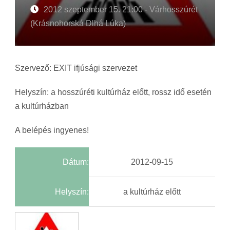
2012 szeptember 15. 21:00 - Várhosszúrét
(Krásnohorská Dlhá Lúka)
Szervező: EXIT ifjúsági szervezet
Helyszín: a hosszúréti kultúrház előtt, rossz idő esetén
a kultúrházban
A belépés ingyenes!
Dátum:
2012-09-15
Helyszín:
a kultúrház előtt