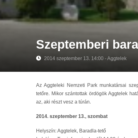
Szeptemberi bar
2014 szeptember 13. 14:00 - Aggtelek
Az Aggteleki Nemzeti Park munkatársai szep
tetőre. Mikor szántottak ördögök Aggtelek ha
az, aki részt vesz a túrán.
2014. szeptember 13., szombat
Helyszín: Aggtelek, Baradla-tető