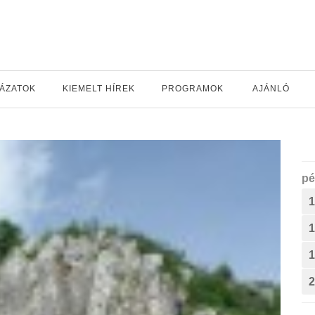
YÁZATOK
KIEMELT HÍREK
PROGRAMOK
AJÁNLÓ
pé
1
1
1
2