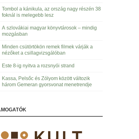
Tombol a kánikula, az ország nagy részén 38
foknál is melegebb lesz
A szlovákiai magyar könyvtárosok – mindig
mozgásban
Minden csütörtökön remek filmek várják a
nézőket a csillagvizsgálóban
Este 8-ig nyitva a rozsnyói strand
Kassa, Pelsőc és Zólyom között változik
három Gemeran gyorsvonat menetrendje
ÁMOGATÓK