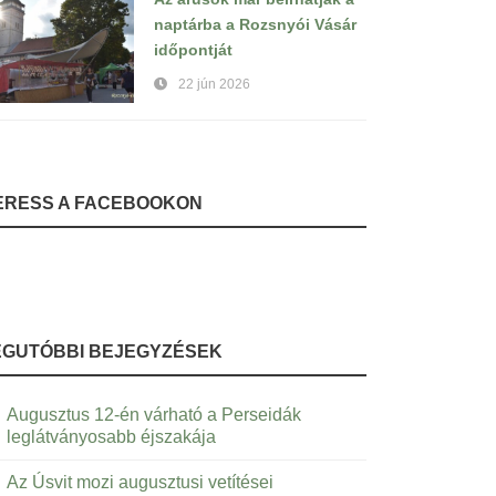
naptárba a Rozsnyói Vásár
időpontját
22 jún 2026
ERESS A FACEBOOKON
EGUTÓBBI BEJEGYZÉSEK
Augusztus 12-én várható a Perseidák
leglátványosabb éjszakája
Az Úsvit mozi augusztusi vetítései