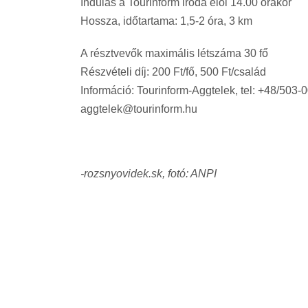
Indulás a Tourinform iroda elől 14.00 órakor
Hossza, időtartama: 1,5-2 óra, 3 km
A résztvevők maximális létszáma 30 fő
Részvételi díj: 200 Ft/fő, 500 Ft/család
Információ: Tourinform-Aggtelek, tel: +48/503-0
aggtelek@tourinform.hu
-rozsnyovidek.sk, fotó: ANPI