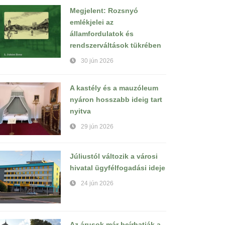
Megjelent: Rozsnyó
emlékjelei az
államfordulatok és
rendszerváltások tükrében
30 jún 2026
A kastély és a mauzóleum
nyáron hosszabb ideig tart
nyitva
29 jún 2026
Júliustól változik a városi
hivatal ügyfélfogadási ideje
24 jún 2026
Az árusok már beírhatják a