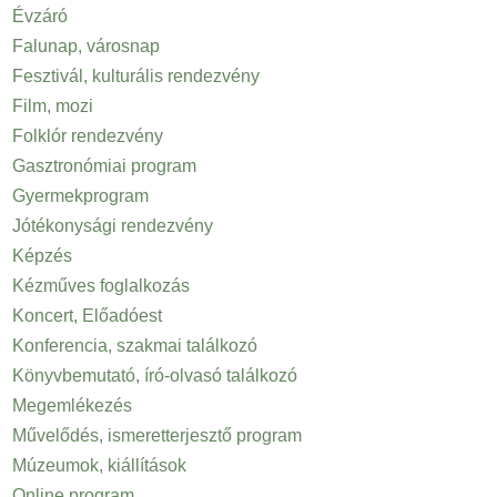
Évzáró
Falunap, városnap
Fesztivál, kulturális rendezvény
Film, mozi
Folklór rendezvény
Gasztronómiai program
Gyermekprogram
Jótékonysági rendezvény
Képzés
Kézműves foglalkozás
Koncert, Előadóest
Konferencia, szakmai találkozó
Könyvbemutató, író-olvasó találkozó
Megemlékezés
Művelődés, ismeretterjesztő program
Múzeumok, kiállítások
Online program