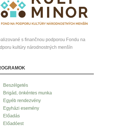
alizované s finančnou podporou Fondu na
dporu kultúry národnostných menšín
ROGRAMOK
Beszélgetés
Brigád, önkéntes munka
Egyéb rendezvény
Egyházi esemény
Előadás
Előadóest