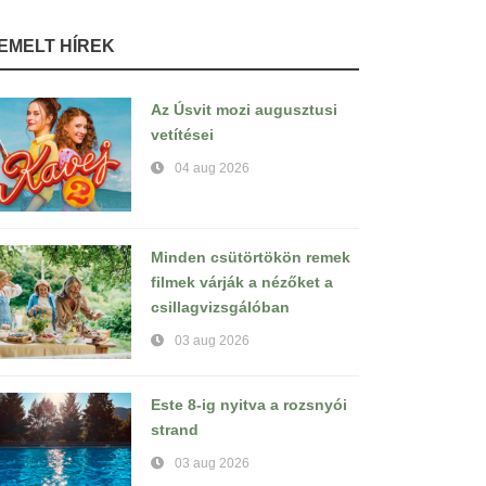
IEMELT HÍREK
Az Úsvit mozi augusztusi
vetítései
04 aug 2026
Minden csütörtökön remek
filmek várják a nézőket a
csillagvizsgálóban
03 aug 2026
Este 8-ig nyitva a rozsnyói
strand
03 aug 2026