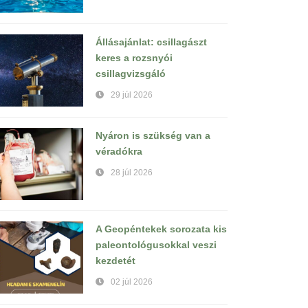
Állásajánlat: csillagászt
keres a rozsnyói
csillagvizsgáló
29 júl 2026
Nyáron is szükség van a
véradókra
28 júl 2026
A Geopéntekek sorozata kis
paleontológusokkal veszi
kezdetét
02 júl 2026