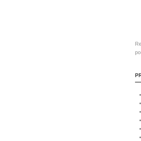
Re
po
P