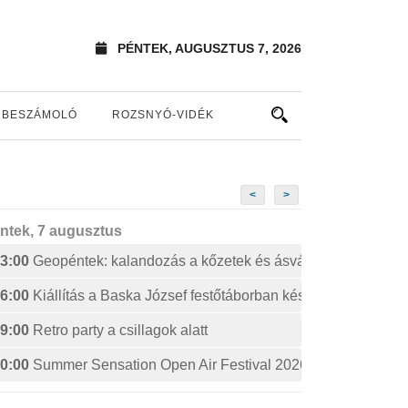
PÉNTEK, AUGUSZTUS 7, 2026
BESZÁMOLÓ
ROZSNYÓ-VIDÉK
<
>
ntek, 7 augusztus
3:00
Geopéntek: kalandozás a kőzetek és ásványok izgalmas 
6:00
Kiállítás a Baska József festőtáborban készült művekből
9:00
Retro party a csillagok alatt
0:00
Summer Sensation Open Air Festival 2026: STERBINS