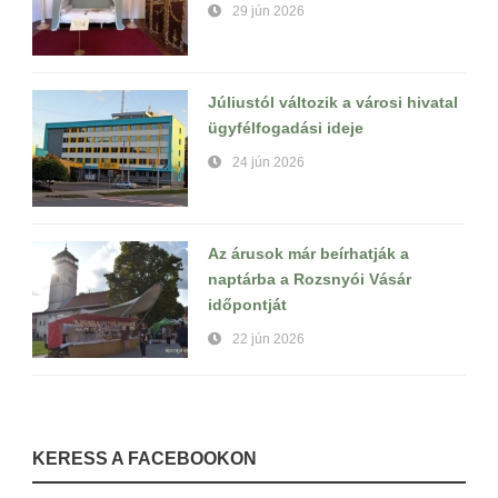
29 jún 2026
Júliustól változik a városi hivatal
ügyfélfogadási ideje
24 jún 2026
Az árusok már beírhatják a
naptárba a Rozsnyói Vásár
időpontját
22 jún 2026
KERESS A FACEBOOKON