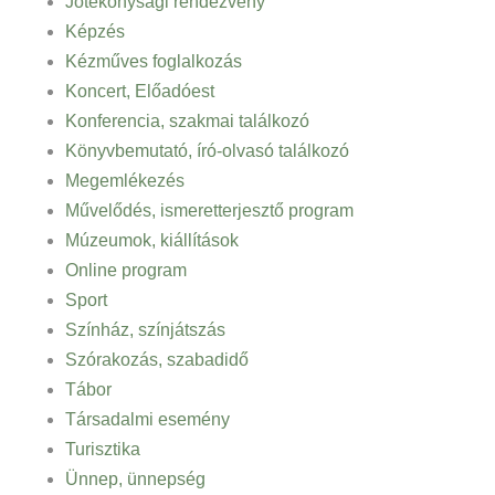
Jótékonysági rendezvény
Képzés
Kézműves foglalkozás
Koncert, Előadóest
Konferencia, szakmai találkozó
Könyvbemutató, író-olvasó találkozó
Megemlékezés
Művelődés, ismeretterjesztő program
Múzeumok, kiállítások
Online program
Sport
Színház, színjátszás
Szórakozás, szabadidő
Tábor
Társadalmi esemény
Turisztika
Ünnep, ünnepség