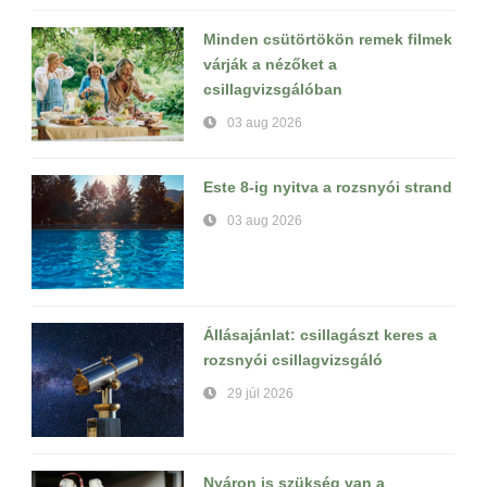
Minden csütörtökön remek filmek
várják a nézőket a
csillagvizsgálóban
03 aug 2026
Este 8-ig nyitva a rozsnyói strand
03 aug 2026
Állásajánlat: csillagászt keres a
rozsnyói csillagvizsgáló
29 júl 2026
Nyáron is szükség van a