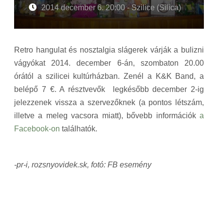
2014 december 6. 20:00 - Szilice (Silica)
Retro hangulat és nosztalgia slágerek várják a bulizni
vágyókat 2014. december 6-án, szombaton 20.00
órától a szilicei kultúrházban. Zenél a K&K Band, a
belépő 7 €. A résztvevők legkésőbb december 2-ig
jelezzenek vissza a szervezőknek (a pontos létszám,
illetve a meleg vacsora miatt), bővebb információk
a
Facebook-on
találhatók.
-pr-i, rozsnyovidek.sk, fotó: FB esemény