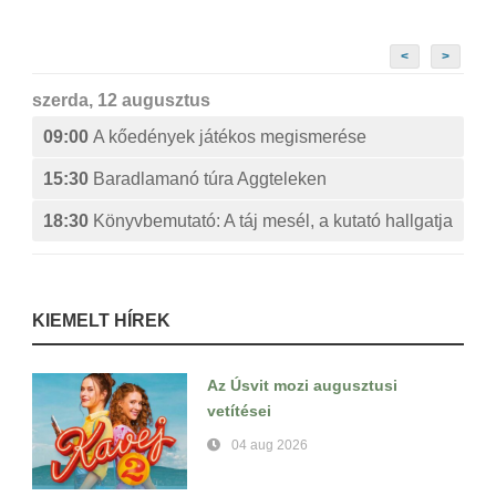
<
>
szerda, 12 augusztus
09:00
A kőedények játékos megismerése
15:30
Baradlamanó túra Aggteleken
18:30
Könyvbemutató: A táj mesél, a kutató hallgatja
KIEMELT HÍREK
Az Úsvit mozi augusztusi
vetítései
04 aug 2026