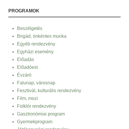
PROGRAMOK
Beszélgetés
Brigád, önkéntes munka
Egyéb rendezvény
Egyházi esemény
Előadás
Előadóest
Évzáró
Falunap, városnap
Fesztivál, kulturális rendezvény
Film, mozi
Folklór rendezvény
Gasztronómiai program
Gyermekprogram