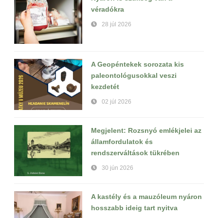
véradókra
28 júl 2026
A Geopéntekek sorozata kis
paleontológusokkal veszi
kezdetét
02 júl 2026
Megjelent: Rozsnyó emlékjelei az
államfordulatok és
rendszerváltások tükrében
30 jún 2026
A kastély és a mauzóleum nyáron
hosszabb ideig tart nyitva