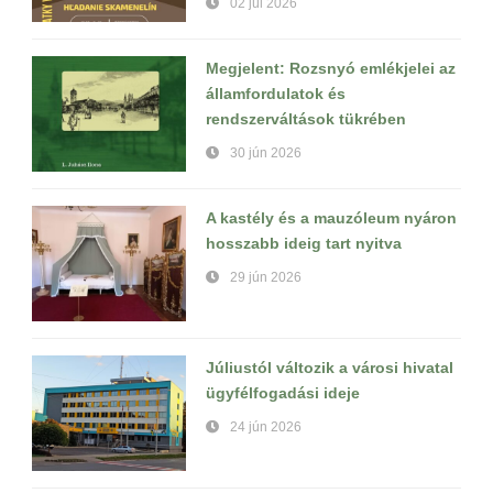
02 júl 2026
Megjelent: Rozsnyó emlékjelei az
államfordulatok és
rendszerváltások tükrében
30 jún 2026
A kastély és a mauzóleum nyáron
hosszabb ideig tart nyitva
29 jún 2026
Júliustól változik a városi hivatal
ügyfélfogadási ideje
24 jún 2026