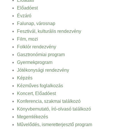
Előadás
Előadóest
Évzáró
Falunap, városnap
Fesztivál, kulturális rendezvény
Film, mozi
Folklór rendezvény
Gasztronómiai program
Gyermekprogram
Jótékonysági rendezvény
Képzés
Kézműves foglalkozás
Koncert, Előadóest
Konferencia, szakmai találkozó
Könyvbemutató, író-olvasó találkozó
Megemlékezés
Művelődés, ismeretterjesztő program