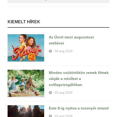
KIEMELT HÍREK
Az Úsvit mozi augusztusi
vetítései
04 aug 2026
Minden csütörtökön remek filmek
várják a nézőket a
csillagvizsgálóban
03 aug 2026
Este 8-ig nyitva a rozsnyói strand
03 aug 2026