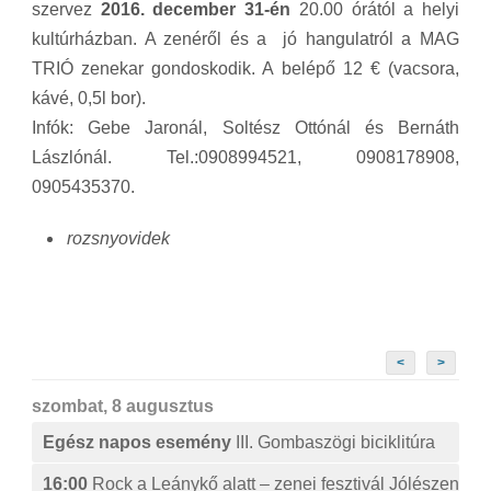
szervez
2016. december 31-én
20.00 órától a helyi
kultúrházban.
A zenéről és a jó hangulatról a MAG
TRIÓ zenekar gondoskodik. A belépő 12 € (vacsora,
kávé, 0,5l bor).
Infók: Gebe Jaronál, Soltész Ottónál és Bernáth
Lászlónál. Tel.:0908994521, 0908178908,
0905435370.
rozsnyovidek
<
>
szombat, 8 augusztus
Egész napos esemény
III. Gombaszögi biciklitúra
16:00
Rock a Leánykő alatt – zenei fesztivál Jólészen