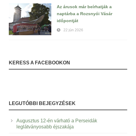
Az árusok már beírhatják a
naptárba a Rozsnyói Vásár
időpontját
22 jún 2026
KERESS A FACEBOOKON
LEGUTÓBBI BEJEGYZÉSEK
Augusztus 12-én várható a Perseidák
leglátványosabb éjszakája