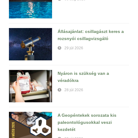
Állásajánlat: csillagászt keres a
rozsnyói csillagvizsgáló
29 júl 2026
Nyáron is szükség van a
véradókra
28 júl 2026
A Geopéntekek sorozata kis
paleontológusokkal veszi
kezdetét