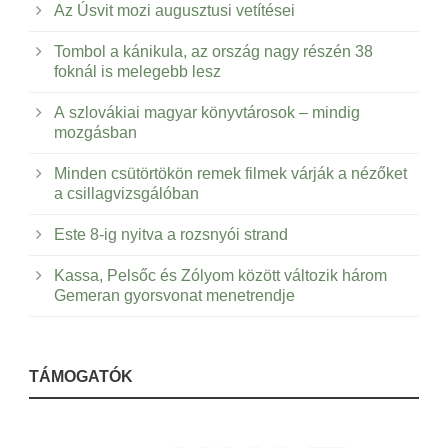
Az Úsvit mozi augusztusi vetítései
Tombol a kánikula, az ország nagy részén 38
foknál is melegebb lesz
A szlovákiai magyar könyvtárosok – mindig
mozgásban
Minden csütörtökön remek filmek várják a nézőket
a csillagvizsgálóban
Este 8-ig nyitva a rozsnyói strand
Kassa, Pelsőc és Zólyom között változik három
Gemeran gyorsvonat menetrendje
TÁMOGATÓK