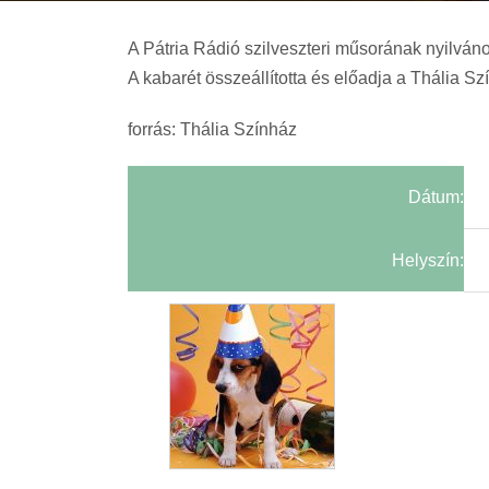
A Pátria Rádió szilveszteri műsorának nyilváno
A kabarét összeállította és előadja a Thália Sz
forrás: Thália Színház
Dátum:
Helyszín: