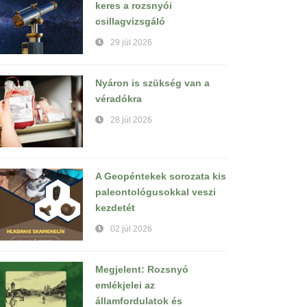
keres a rozsnyói
csillagvizsgáló
29 júl 2026
Nyáron is szükség van a
véradókra
28 júl 2026
A Geopéntekek sorozata kis
paleontológusokkal veszi
kezdetét
02 júl 2026
Megjelent: Rozsnyó
emlékjelei az
államfordulatok és