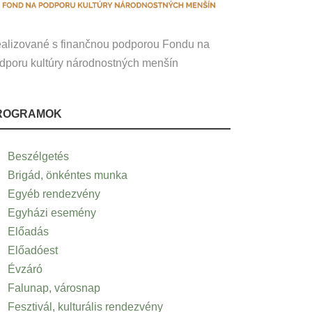
alizované s finančnou podporou Fondu na
dporu kultúry národnostných menšín
ROGRAMOK
Beszélgetés
Brigád, önkéntes munka
Egyéb rendezvény
Egyházi esemény
Előadás
Előadóest
Évzáró
Falunap, városnap
Fesztivál, kulturális rendezvény