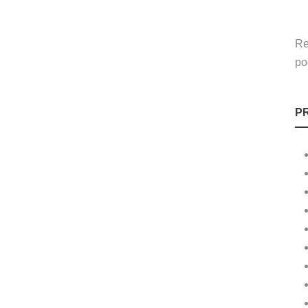
Re
po
P