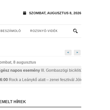
SZOMBAT, AUGUSZTUS 8, 2026
BESZÁMOLÓ
ROZSNYÓ-VIDÉK
<
>
ombat, 8 augusztus
Egész napos esemény
III. Gombaszögi biciklitúra
6:00
Rock a Leánykő alatt – zenei fesztivál Jólészen
IEMELT HÍREK