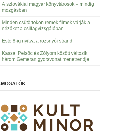
A szlovákiai magyar könyvtárosok – mindig
mozgásban
Minden csütörtökön remek filmek várják a
nézőket a csillagvizsgálóban
Este 8-ig nyitva a rozsnyói strand
Kassa, Pelsőc és Zólyom között változik
három Gemeran gyorsvonat menetrendje
ÁMOGATÓK