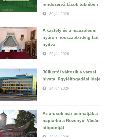
rendszerváltások tükrében
30 jún 2026
A kastély és a mauzóleum
nyáron hosszabb ideig tart
nyitva
29 jún 2026
Júliustól változik a városi
hivatal ügyfélfogadási ideje
24 jún 2026
Az árusok már beírhatják a
naptárba a Rozsnyói Vásár
időpontját