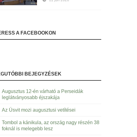
22 jún 2026
ERESS A FACEBOOKON
EGUTÓBBI BEJEGYZÉSEK
Augusztus 12-én várható a Perseidák
leglátványosabb éjszakája
Az Úsvit mozi augusztusi vetítései
Tombol a kánikula, az ország nagy részén 38
foknál is melegebb lesz