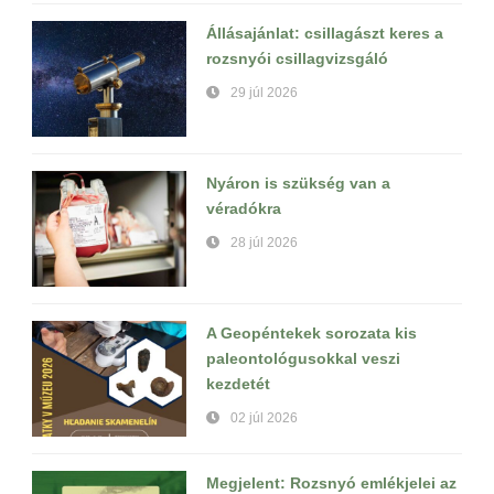
Állásajánlat: csillagászt keres a
rozsnyói csillagvizsgáló
29 júl 2026
Nyáron is szükség van a
véradókra
28 júl 2026
A Geopéntekek sorozata kis
paleontológusokkal veszi
kezdetét
02 júl 2026
Megjelent: Rozsnyó emlékjelei az