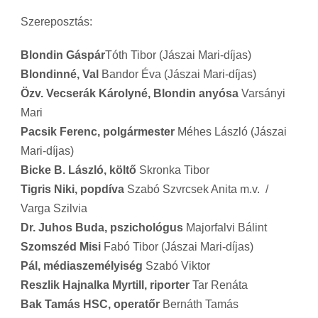
Szereposztás:
Blondin Gáspár
Tóth Tibor (Jászai Mari-díjas)
Blondinné, Val
Bandor Éva (Jászai Mari-díjas)
Özv. Vecserák Károlyné, Blondin anyósa
Varsányi
Mari
Pacsik Ferenc, polgármester
Méhes László (Jászai
Mari-díjas)
Bicke B. László, költő
Skronka Tibor
Tigris Niki, popdíva
Szabó Szvrcsek Anita m.v.
/
Varga Szilvia
Dr. Juhos Buda, pszichológus
Majorfalvi Bálint
Szomszéd Misi
Fabó Tibor (Jászai Mari-díjas)
Pál, médiaszemélyiség
Szabó Viktor
Reszlik Hajnalka Myrtill, riporter
Tar Renáta
Bak Tamás HSC, operatőr
Bernáth Tamás