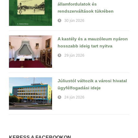
államfordulatok és
rendszerváltások tükrében
30 jún 2026
A kastély és a mauzóleum nyáron
hosszabb ideig tart nyitva
29 jún 2026
Júliustól változik a városi hivatal
ügyfélfogadási ideje
24 jún 2026
KERESS A FACEBOOKON