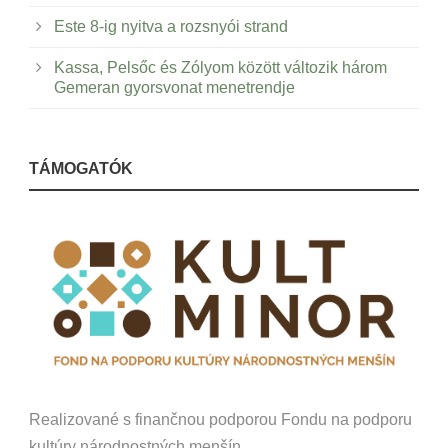
Este 8-ig nyitva a rozsnyói strand
Kassa, Pelsőc és Zólyom között változik három
Gemeran gyorsvonat menetrendje
TÁMOGATÓK
Realizované s finančnou podporou Fondu na podporu
kultúry národnostných menšín