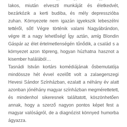
lakos, miután elveszti munkáját és életkedvét,
bezárkózik a kerti budiba, és mély depresszióba
zuhan. Környezete nem igazán igyekszik lebeszélni
tettéről, sőt! Végre történik valami Nagyábrándon,
végre itt a nagy lehetőség! Így aztán, amíg Blondin
Gáspár az élet értelmetlenségén tűnődik, a család s a
környezet azon töpreng, hogyan húzhatna hasznot a
kisember halálából…
Tasnádi István kortárs komédiájának ősbemutatója
mindössze hét évvel ezelőtt volt a zalaegerszegi
Hevesi Sándor Színházban, ezalatt a néhány év alatt
azonban jónéhány magyar színházban megmérettetett,
és mindenhol sikeresnek találtatott, köszönhetően
annak, hogy a szerző nagyon pontos képet fest a
magyar valóságról, de a diagnózist könnyed humorba
ágyazza.