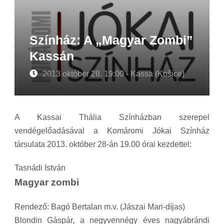
Színház: A „Magyar Zombi”
Kassán
2013 október 28. 19:00 - Kassa (Košice)
A Kassai Thália Színházban szerepel
vendégelőadásával a Komáromi Jókai Színház
társulata 2013. október 28-án 19.00 órai kezdettel:
Tasnádi István
Magyar zombi
Rendező: Bagó Bertalan m.v. (Jászai Mari-díjas)
Blondin Gáspár, a negyvennégy éves nagyábrándi