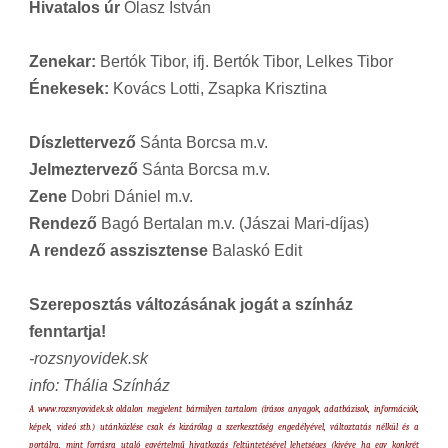
Hivatalos úr
Olasz István
Zenekar:
Bertók Tibor, ifj. Bertók Tibor, Lelkes Tibor
Énekesek:
Kovács Lotti, Zsapka Krisztina
Díszlettervező
Sánta Borcsa m.v.
Jelmeztervező
Sánta Borcsa m.v.
Zene
Dobri Dániel m.v.
Rendező
Bagó Bertalan m.v. (Jászai Mari-díjas)
A rendező asszisztense
Balaskó Edit
Szereposztás változásának jogát a színház
fenntartja!
-rozsnyovidek.sk
info: Thália Színház
A www.rozsnyovidek.sk oldalon megjelent bármilyen tartalom (írásos anyagok, adatbázisok, információk,
képek, videó stb.) utánközlése csak és kizárólag a szerkesztőség engedélyével, változtatás nélkül és a
portálra, mint forrásra utaló egyértelmű hivatkozás feltüntetésével lehetséges (kivéve ha egy konkrét