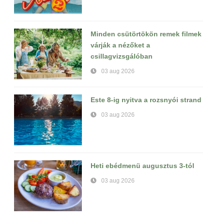
Minden csütörtökön remek filmek
várják a nézőket a
csillagvizsgálóban
03 aug 2026
Este 8-ig nyitva a rozsnyói strand
03 aug 2026
Heti ebédmenü augusztus 3-tól
03 aug 2026