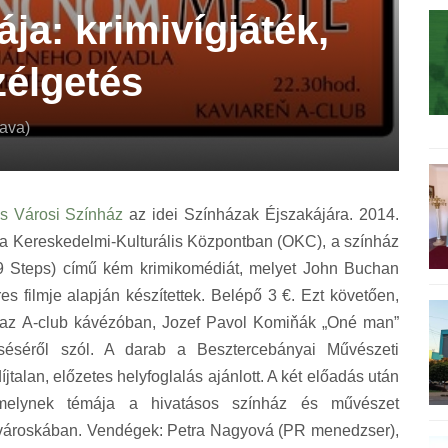
ja: krimivígjáték,
élgetés
ava)
s Városi Színház
az idei Színházak Éjszakájára. 2014.
 a Kereskedelmi-Kulturális Központban (OKC), a színház
9 Steps) című kém krimikomédiát, melyet John Buchan
es filmje alapján készítettek. Belépő 3 €. Ezt követően,
 az A-club kávézóban, Jozef Pavol Komiňák „Oné man”
eséséről szól. A darab a Besztercebányai Művészeti
talan, előzetes helyfoglalás ajánlott. A két előadás után
 melynek témája a hivatásos színház és művészet
városkában. Vendégek: Petra Nagyová (PR menedzser),