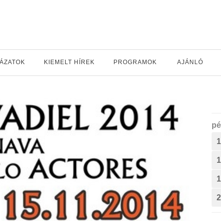
YÁZATOK
KIEMELT HÍREK
PROGRAMOK
AJÁNLÓ
pé
1
1
1
2