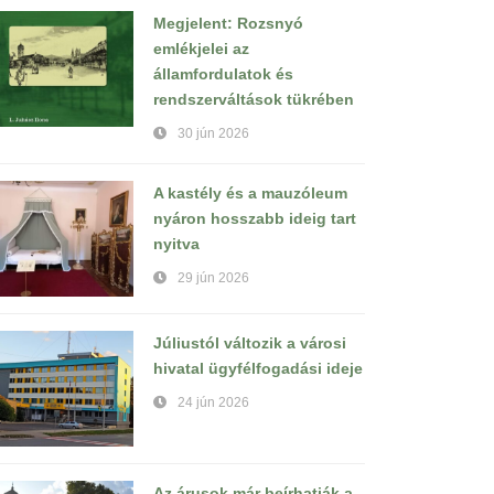
Megjelent: Rozsnyó
emlékjelei az
államfordulatok és
rendszerváltások tükrében
30 jún 2026
A kastély és a mauzóleum
nyáron hosszabb ideig tart
nyitva
29 jún 2026
Júliustól változik a városi
hivatal ügyfélfogadási ideje
24 jún 2026
Az árusok már beírhatják a