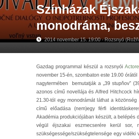
Színházak Éjszaká
monodráma, besz
2014 november 15. 19:00 - Rozsnyó (Rožň
Gazdag programmal készül a rozsnyói
Actore
november 15-én, szombaton este 19.00 órától
nagytermében bemutatják a „39 stupňov” (3
azonos című novellája és Alfred Hitchcock hír
21.30-tól egy monodrámát láthat a közönség
című előadása (nem)egy férfi identitásker
Akadémia produkciójában készült, a belépés díj
végül éjszakai eszmecserére kerül sor,
szükségessége/szükségtelensége egy vidéki 