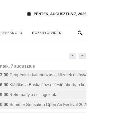
PÉNTEK, AUGUSZTUS 7, 2026
BESZÁMOLÓ
ROZSNYÓ-VIDÉK
<
>
ntek, 7 augusztus
3:00
Geopéntek: kalandozás a kőzetek és ásványok izgalmas 
6:00
Kiállítás a Baska József festőtáborban készült művekből
9:00
Retro party a csillagok alatt
0:00
Summer Sensation Open Air Festival 2026: STERBINS