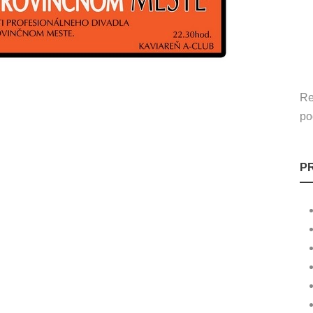
Re
po
P