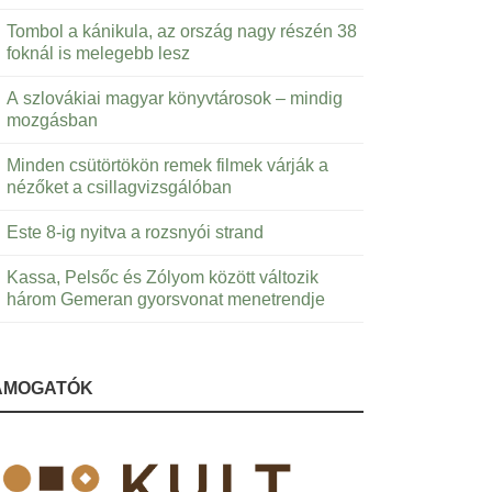
Tombol a kánikula, az ország nagy részén 38
foknál is melegebb lesz
A szlovákiai magyar könyvtárosok – mindig
mozgásban
Minden csütörtökön remek filmek várják a
nézőket a csillagvizsgálóban
Este 8-ig nyitva a rozsnyói strand
Kassa, Pelsőc és Zólyom között változik
három Gemeran gyorsvonat menetrendje
ÁMOGATÓK