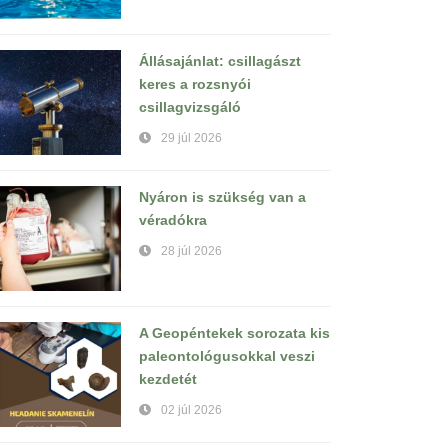
Állásajánlat: csillagászt
keres a rozsnyói
csillagvizsgáló
29 júl 2026
Nyáron is szükség van a
véradókra
28 júl 2026
A Geopéntekek sorozata kis
paleontológusokkal veszi
kezdetét
02 júl 2026