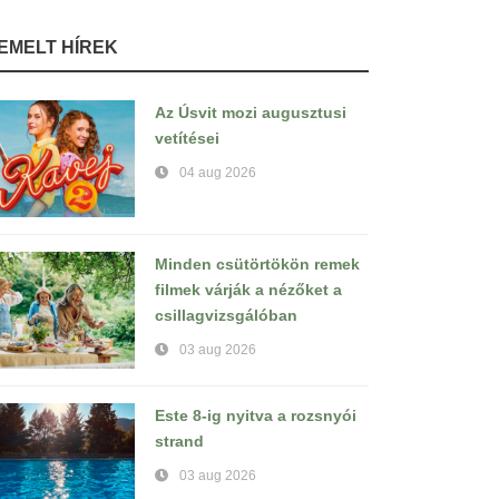
IEMELT HÍREK
Az Úsvit mozi augusztusi
vetítései
04 aug 2026
Minden csütörtökön remek
filmek várják a nézőket a
csillagvizsgálóban
03 aug 2026
Este 8-ig nyitva a rozsnyói
strand
03 aug 2026