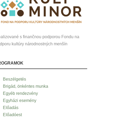
alizované s finančnou podporou Fondu na
dporu kultúry národnostných menšín
ROGRAMOK
Beszélgetés
Brigád, önkéntes munka
Egyéb rendezvény
Egyházi esemény
Előadás
Előadóest