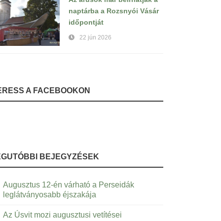
naptárba a Rozsnyói Vásár
időpontját
22 jún 2026
ERESS A FACEBOOKON
EGUTÓBBI BEJEGYZÉSEK
Augusztus 12-én várható a Perseidák
leglátványosabb éjszakája
Az Úsvit mozi augusztusi vetítései