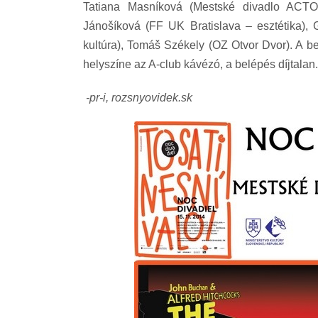
Tatiana Masníková (Mestské divadlo ACT
Jánošíková (FF UK Bratislava – esztétika), 
kultúra), Tomáš Székely (OZ Otvor Dvor). A be
helyszíne az A-club kávézó, a belépés díjtalan.
-pr-i, rozsnyovidek.sk