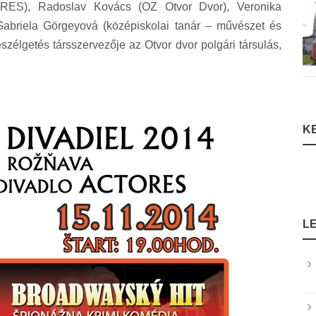
ORES), Radoslav Kovács (OZ Otvor Dvor), Veronika
Gabriela Görgeyová (középiskolai tanár – művészet és
szélgetés társszervezője az Otvor dvor polgári társulás,
K
L