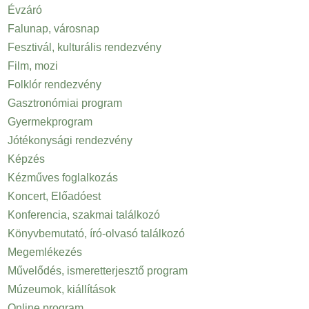
Évzáró
Falunap, városnap
Fesztivál, kulturális rendezvény
Film, mozi
Folklór rendezvény
Gasztronómiai program
Gyermekprogram
Jótékonysági rendezvény
Képzés
Kézműves foglalkozás
Koncert, Előadóest
Konferencia, szakmai találkozó
Könyvbemutató, író-olvasó találkozó
Megemlékezés
Művelődés, ismeretterjesztő program
Múzeumok, kiállítások
Online program