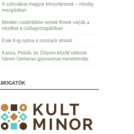
A szlovákiai magyar könyvtárosok – mindig
mozgásban
Minden csütörtökön remek filmek várják a
nézőket a csillagvizsgálóban
Este 8-ig nyitva a rozsnyói strand
Kassa, Pelsőc és Zólyom között változik
három Gemeran gyorsvonat menetrendje
ÁMOGATÓK