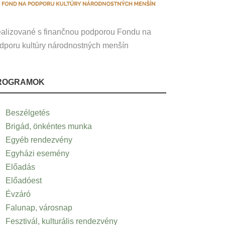
alizované s finančnou podporou Fondu na
dporu kultúry národnostných menšín
ROGRAMOK
Beszélgetés
Brigád, önkéntes munka
Egyéb rendezvény
Egyházi esemény
Előadás
Előadóest
Évzáró
Falunap, városnap
Fesztivál, kulturális rendezvény