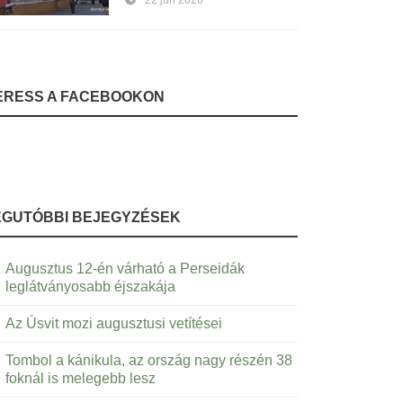
22 jún 2026
ERESS A FACEBOOKON
EGUTÓBBI BEJEGYZÉSEK
Augusztus 12-én várható a Perseidák
leglátványosabb éjszakája
Az Úsvit mozi augusztusi vetítései
Tombol a kánikula, az ország nagy részén 38
foknál is melegebb lesz