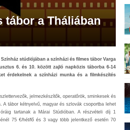
s tábor a Tháliában
 Színház stúdiójában a színházi és filmes tábor Varga
sztus 6. és 10. között zajló napközis táborba 6-14
ket érdekelnek a színházi munka és a filmkészítés
szlettervezők, jelmezkészítők, operatőrök, sminkesek és
s. A tábor kétnyelvű, magyar és szlovák csoportba lehet
óráig tartanak a Márai Stúdióban. A részvételi díj 1
énél 75 €/hét/fő és 3 vagy több jelentkező esetén 70