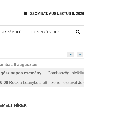
SZOMBAT, AUGUSZTUS 8, 2026
BESZÁMOLÓ
ROZSNYÓ-VIDÉK
<
>
ombat, 8 augusztus
Egész napos esemény
III. Gombaszögi biciklitúra
6:00
Rock a Leánykő alatt – zenei fesztivál Jólészen
IEMELT HÍREK