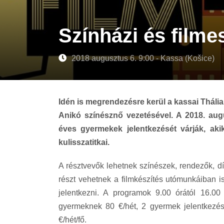
Színházi és filme
2018 augusztus 6. 9:00 - Kassa (Košice)
Idén is megrendezésre kerül a kassai Thália
Anikó színésznő vezetésével. A 2018. augu
éves gyermekek jelentkezését várják, aki
kulisszatitkai.
A résztvevők lehetnek színészek, rendezők, dí
részt vehetnek a filmkészítés utómunkáiban i
jelentkezni. A programok 9.00 órától 16.00 
gyermeknek 80 €/hét, 2 gyermek jelentkezés
€/hét/fő.