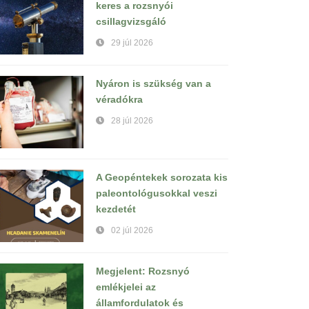
keres a rozsnyói
csillagvizsgáló
29 júl 2026
Nyáron is szükség van a
véradókra
28 júl 2026
A Geopéntekek sorozata kis
paleontológusokkal veszi
kezdetét
02 júl 2026
Megjelent: Rozsnyó
emlékjelei az
államfordulatok és