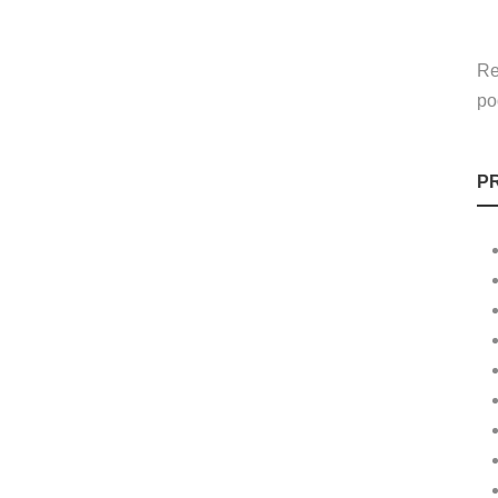
Re
po
P