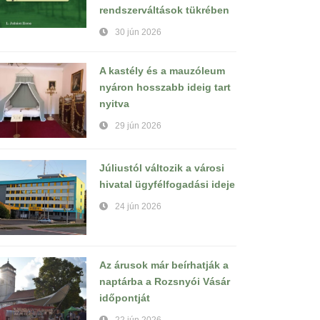
rendszerváltások tükrében
30 jún 2026
A kastély és a mauzóleum
nyáron hosszabb ideig tart
nyitva
29 jún 2026
Júliustól változik a városi
hivatal ügyfélfogadási ideje
24 jún 2026
Az árusok már beírhatják a
naptárba a Rozsnyói Vásár
időpontját