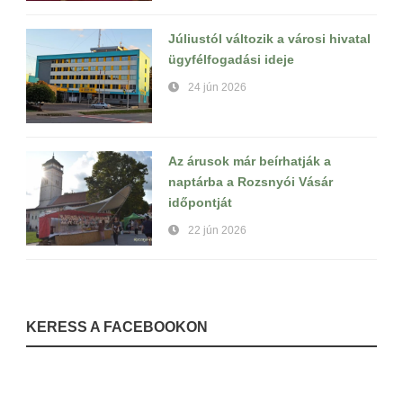
Júliustól változik a városi hivatal
ügyfélfogadási ideje
24 jún 2026
Az árusok már beírhatják a
naptárba a Rozsnyói Vásár
időpontját
22 jún 2026
KERESS A FACEBOOKON