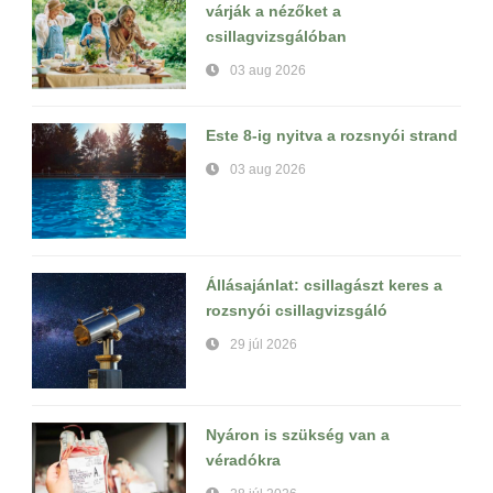
várják a nézőket a
csillagvizsgálóban
03 aug 2026
Este 8-ig nyitva a rozsnyói strand
03 aug 2026
Állásajánlat: csillagászt keres a
rozsnyói csillagvizsgáló
29 júl 2026
Nyáron is szükség van a
véradókra