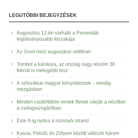
LEGUTÓBBI BEJEGYZÉSEK
Augusztus 12-én várható a Perseidák
leglátványosabb éjszakája
Az Úsvit mozi augusztusi vetítései
Tombol a kánikula, az ország nagy részén 38
foknál is melegebb lesz
A szlovákiai magyar könyvtárosok – mindig
mozgásban
Minden csütörtökön remek filmek várják a nézőket
a csillagvizsgálóban
Este 8-ig nyitva a rozsnyói strand
Kassa, Pelsőc és Zólyom között változik három