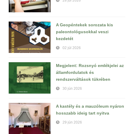
28 júl 2026
A Geopéntekek sorozata kis
paleontológusokkal veszi
kezdetét
02 júl 2026
Megjelent: Rozsnyó emlékjelei az
államfordulatok és
rendszerváltások tükrében
30 jún 2026
A kastély és a mauzóleum nyáron
hosszabb ideig tart nyitva
29 jún 2026