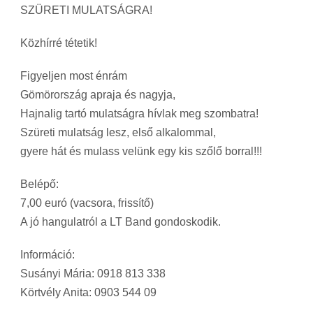
SZÜRETI MULATSÁGRA!
Közhírré tétetik!
Figyeljen most énrám
Gömörország apraja és nagyja,
Hajnalig tartó mulatságra hívlak meg szombatra!
Szüreti mulatság lesz, első alkalommal,
gyere hát és mulass velünk egy kis szőlő borral!!!
Belépő:
7,00 euró (vacsora, frissítő)
A jó hangulatról a LT Band gondoskodik.
Információ:
Susányi Mária: 0918 813 338
Körtvély Anita: 0903 544 09