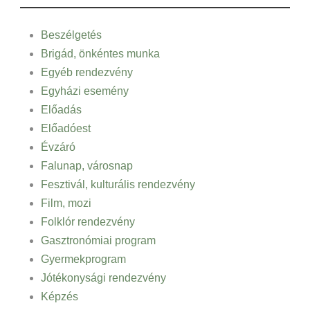
Beszélgetés
Brigád, önkéntes munka
Egyéb rendezvény
Egyházi esemény
Előadás
Előadóest
Évzáró
Falunap, városnap
Fesztivál, kulturális rendezvény
Film, mozi
Folklór rendezvény
Gasztronómiai program
Gyermekprogram
Jótékonysági rendezvény
Képzés