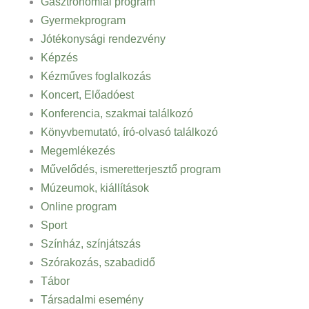
Gasztronómiai program
Gyermekprogram
Jótékonysági rendezvény
Képzés
Kézműves foglalkozás
Koncert, Előadóest
Konferencia, szakmai találkozó
Könyvbemutató, író-olvasó találkozó
Megemlékezés
Művelődés, ismeretterjesztő program
Múzeumok, kiállítások
Online program
Sport
Színház, színjátszás
Szórakozás, szabadidő
Tábor
Társadalmi esemény