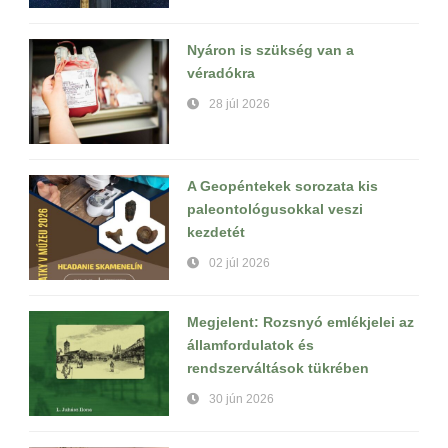
Nyáron is szükség van a
véradókra
28 júl 2026
A Geopéntekek sorozata kis
paleontológusokkal veszi
kezdetét
02 júl 2026
Megjelent: Rozsnyó emlékjelei az
államfordulatok és
rendszerváltások tükrében
30 jún 2026