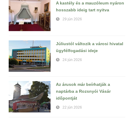
A kastély és a mauzóleum nyáron
hosszabb ideig tart nyitva
29 jún 2026
Júliustól változik a városi hivatal
ügyfélfogadási ideje
24 jún 2026
Az árusok már beírhatják a
naptárba a Rozsnyói Vásár
időpontját
22 jún 2026