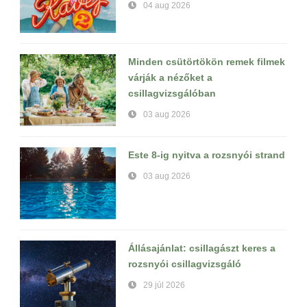
04 aug 2026
Minden csütörtökön remek filmek
várják a nézőket a
csillagvizsgálóban
03 aug 2026
Este 8-ig nyitva a rozsnyói strand
03 aug 2026
Állásajánlat: csillagászt keres a
rozsnyói csillagvizsgáló
29 júl 2026