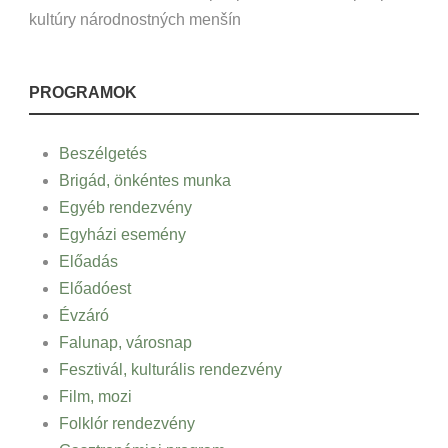
kultúry národnostných menšín
PROGRAMOK
Beszélgetés
Brigád, önkéntes munka
Egyéb rendezvény
Egyházi esemény
Előadás
Előadóest
Évzáró
Falunap, városnap
Fesztivál, kulturális rendezvény
Film, mozi
Folklór rendezvény