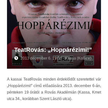
TeatRovás: „Hoppárézimi!”
2013 december 6. 19:00 - Kassa (Košice)
A kassai TeatRovás minden érdeklődőt szeretettel vár
„
Hoppárézimi!” című előadására 2013. december 6-án,
pénteken 19 órától a
Rovás Akadémián (Kassa, Kmet
utca 34., korábban Szent László utca).