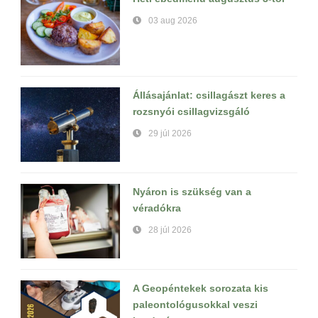
03 aug 2026
Állásajánlat: csillagászt keres a
rozsnyói csillagvizsgáló
29 júl 2026
Nyáron is szükség van a
véradókra
28 júl 2026
A Geopéntekek sorozata kis
paleontológusokkal veszi