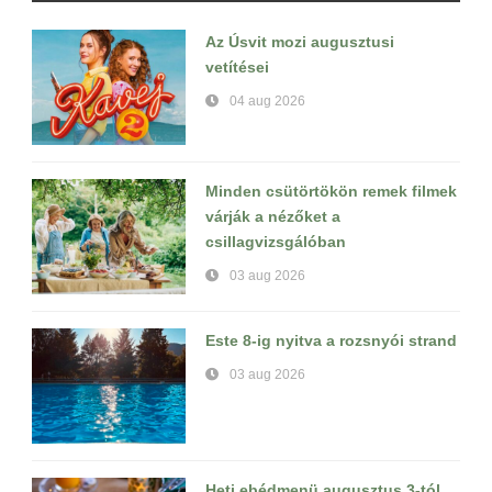
Az Úsvit mozi augusztusi
vetítései
04 aug 2026
Minden csütörtökön remek filmek
várják a nézőket a
csillagvizsgálóban
03 aug 2026
Este 8-ig nyitva a rozsnyói strand
03 aug 2026
Heti ebédmenü augusztus 3-tól