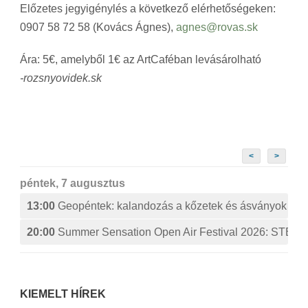
Előzetes jegyigénylés a következő elérhetőségeken:
0907 58 72 58 (Kovács Ágnes),
agnes@rovas.sk
Ára: 5€, amelyből 1€ az ArtCaféban levásárolható
-rozsnyovidek.sk
<
>
péntek, 7 augusztus
13:00
Geopéntek: kalandozás a kőzetek és ásványok izg
20:00
Summer Sensation Open Air Festival 2026: ST
KIEMELT HÍREK