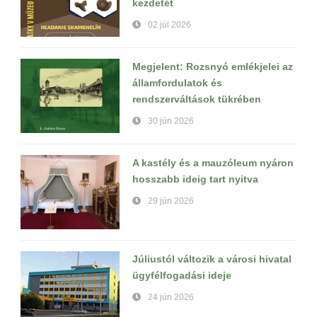
kezdetét
02 júl 2026
Megjelent: Rozsnyó emlékjelei az
államfordulatok és
rendszerváltások tükrében
30 jún 2026
A kastély és a mauzóleum nyáron
hosszabb ideig tart nyitva
29 jún 2026
Júliustól változik a városi hivatal
ügyfélfogadási ideje
24 jún 2026