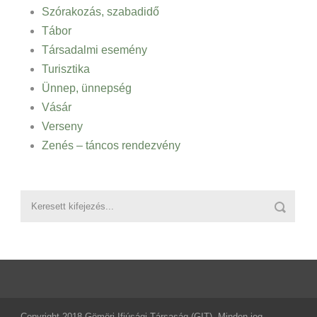
Szórakozás, szabadidő
Tábor
Társadalmi esemény
Turisztika
Ünnep, ünnepség
Vásár
Verseny
Zenés – táncos rendezvény
Copyright 2018 Gömöri Ifjúsági Társaság (GIT), Minden jog