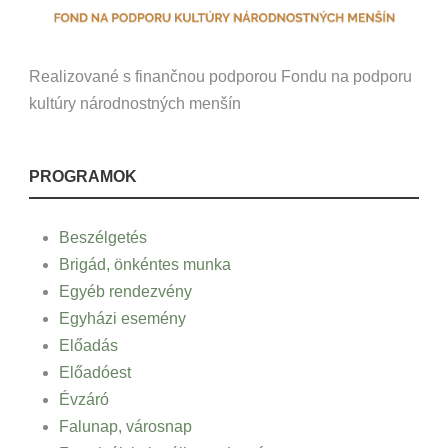
Realizované s finančnou podporou Fondu na podporu
kultúry národnostných menšín
PROGRAMOK
Beszélgetés
Brigád, önkéntes munka
Egyéb rendezvény
Egyházi esemény
Előadás
Előadóest
Évzáró
Falunap, városnap