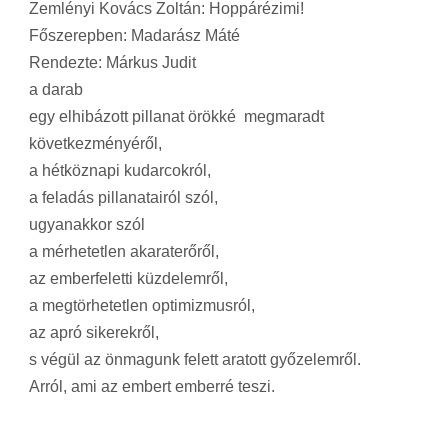
Zemlényi Kovács Zoltán: Hoppárézimi!
Főszerepben: Madarász Máté
Rendezte: Márkus Judit
a darab
egy elhibázott pillanat örökké megmaradt
következményéről,
a hétköznapi kudarcokról,
a feladás pillanatairól szól,
ugyanakkor szól
a mérhetetlen akaraterőről,
az emberfeletti küzdelemről,
a megtörhetetlen optimizmusról,
az apró sikerekről,
s végül az önmagunk felett aratott győzelemről.
Arról, ami az embert emberré teszi.