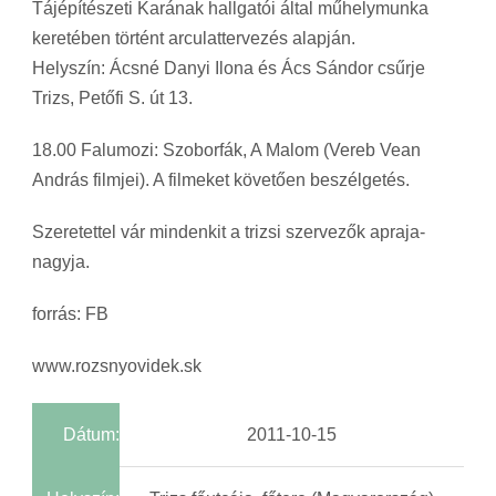
Tájépítészeti Karának hallgatói által műhelymunka
keretében történt arculattervezés alapján.
Helyszín: Ácsné Danyi Ilona és Ács Sándor csűrje
Trizs, Petőfi S. út 13.
18.00 Falumozi: Szoborfák, A Malom (Vereb Vean
András filmjei). A filmeket követően beszélgetés.
Szeretettel vár mindenkit a trizsi szervezők apraja-
nagyja.
forrás: FB
www.rozsnyovidek.sk
Dátum:
2011-10-15