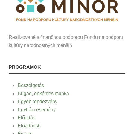
Realizované s finančnou podporou Fondu na podporu
kultúry národnostných menšín
PROGRAMOK
Beszélgetés
Brigád, önkéntes munka
Egyéb rendezvény
Egyházi esemény
Előadás
Előadóest
Évzáró