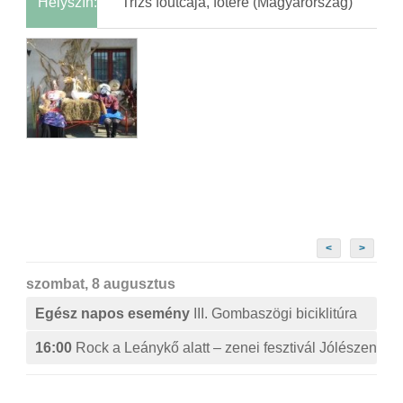
Helyszín:
Trizs főutcája, főtere (Magyarország)
<
>
szombat, 8 augusztus
Egész napos esemény
III. Gombaszögi biciklitúra
16:00
Rock a Leánykő alatt – zenei fesztivál Jólészen