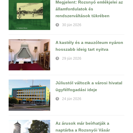
Megjelent: Rozsnyó emlékjelei az
államfordulatok és
rendszerváltások tükrében
30 jún 2026
A kastély és a mauzóleum nyáron
hosszabb ideig tart nyitva
29 jún 2026
Júliustól változik a városi hivatal
ügyfélfogadási ideje
24 jún 2026
Az árusok már beírhatják a
naptárba a Rozsnyói Vásár