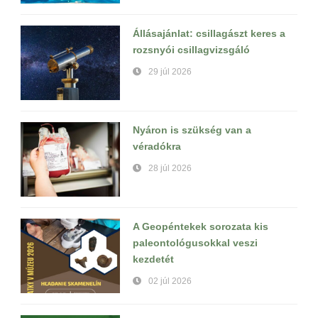
Állásajánlat: csillagászt keres a
rozsnyói csillagvizsgáló
29 júl 2026
Nyáron is szükség van a
véradókra
28 júl 2026
A Geopéntekek sorozata kis
paleontológusokkal veszi
kezdetét
02 júl 2026