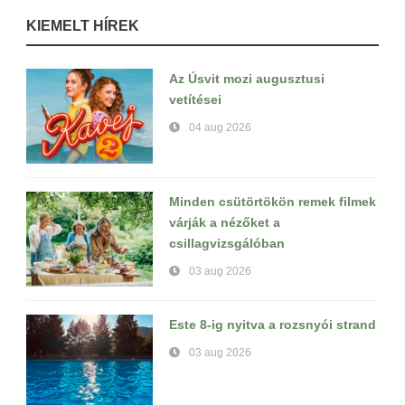
KIEMELT HÍREK
Az Úsvit mozi augusztusi
vetítései
04 aug 2026
Minden csütörtökön remek filmek
várják a nézőket a
csillagvizsgálóban
03 aug 2026
Este 8-ig nyitva a rozsnyói strand
03 aug 2026