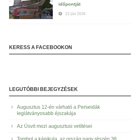
időpontját
22 jún 2026
KERESS A FACEBOOKON
LEGUTÓBBI BEJEGYZÉSEK
Augusztus 12-én várható a Perseidák
leglátványosabb éjszakája
Az Úsvit mozi augusztusi vetítései
Tombol a kánikula, az ország nagy részén 38