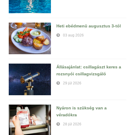
Heti ebédmenü augusztus 3-tól
03 aug 2026
Állásajánlat: csillagászt keres a
rozsnyói csillagvizsgáló
29 júl 2026
Nyáron is szükség van a
véradókra
28 júl 2026