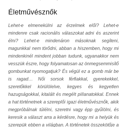
Életművésznők
Lehet-e elmenekülni az érzelmek elől? Lehet-e
mindenre csak racionális válaszokat adni és aszerint
élni? Lehet-e mindenáron másoknak segíteni,
magunkkal nem törődni, abban a hiszemben, hogy mi
mindenkinél mindent jobban tudunk, ugyanakkor nem
vesszük észre, hogy folyamatosan az önmegsemmisítő
gombunkat nyomogatjuk? És végül ez a gomb már be
is ragad… Női sorsok férfiakkal, gyerekekkel,
szeretőkkel körülölelve, kegyes és kegyetlen
hazugságokkal, kitalált és megélt pillanatokkal. Ennek
a hat történetnek a szereplői igazi életművésznők, akik
megpróbálnak túlélni, szeretni vagy épp gyűlölni, és
keresik a választ arra a kérdésre, hogy mi a helyük és
szerepük ebben a világban. A történetek összekötője a