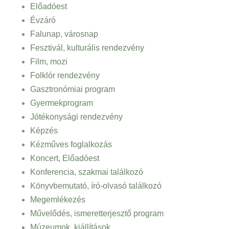
Előadóest
Évzáró
Falunap, városnap
Fesztivál, kulturális rendezvény
Film, mozi
Folklór rendezvény
Gasztronómiai program
Gyermekprogram
Jótékonysági rendezvény
Képzés
Kézműves foglalkozás
Koncert, Előadóest
Konferencia, szakmai találkozó
Könyvbemutató, író-olvasó találkozó
Megemlékezés
Művelődés, ismeretterjesztő program
Múzeumok, kiállítások