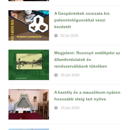
A Geopéntekek sorozata kis
paleontológusokkal veszi
kezdetét
02 júl 2026
Megjelent: Rozsnyó emlékjelei az
államfordulatok és
rendszerváltások tükrében
30 jún 2026
A kastély és a mauzóleum nyáron
hosszabb ideig tart nyitva
29 jún 2026