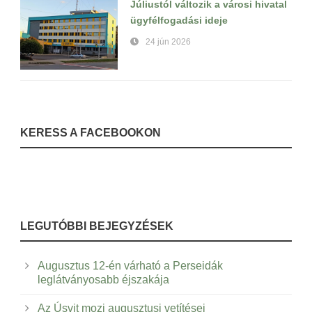
Júliustól változik a városi hivatal
ügyfélfogadási ideje
24 jún 2026
KERESS A FACEBOOKON
LEGUTÓBBI BEJEGYZÉSEK
Augusztus 12-én várható a Perseidák
leglátványosabb éjszakája
Az Úsvit mozi augusztusi vetítései