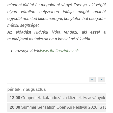
mindent túlélni és megoldani vágyó Zsenya, aki végül
olyan váratlan helyzetben találja magát, amiből
egyedül nem tud kikecmeregni, kénytelen hát elfogadni
mások segítségét.
Az előadást Hidvégi Nóra rendezi, aki ezzel a
munkájával mutatkozik be a kassai nézők előtt.
rozsnyovidek/
www.thaliaszinhaz.sk
<
>
péntek, 7 augusztus
13:00
Geopéntek: kalandozás a kőzetek és ásványok izg
20:00
Summer Sensation Open Air Festival 2026: ST