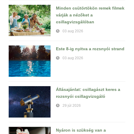
Minden csütörtökön remek filmek
várják a nézőket a
csillagvizsgálóban
03 aug 2026
Este 8-ig nyitva a rozsnyói strand
03 aug 2026
Állásajánlat: csillagászt keres a
rozsnyói csillagvizsgáló
29 júl 2026
Nyáron is szükség van a