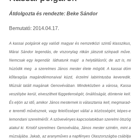
Átdolgozta és rendezte: Beke Sándor
Bemutató: 2014.04.17.
A kassai polgárok egy valódi magyar és nemzetközi szintű klasszikus,
Márai Sándor legendás, de viszonylag ritkán játszott színpadi műve.
Nemcsak egy legendát láthatunk majd a helytállásról, de azt is, mi
húzódik meg a szerelmes János mester élete mögött. A kassai dóm
kőfaragója magándémonaival küzd, érzelmi labirintusba keveredik.
Múzsát talált magának Genovévában. Mindeközben a városa, Kassa
veszélybe kerül, elveszítheti függetlenségét, önállóságát, döntenie kell.
És eljön az idő, amikor János mesternek is választania kell, megmarad-
e teremtő művésznek, vagy felelősséget vállal a közösségért, képes-e
lemondani szerelméről. A szövevényes kapcsolatokban szerelmi ötszög
alakul ki. Kristóf szerelmes Genovévába, János mester szintén, mint a
múzsájába. Jakab, az aranyműves a napfényes Olaszországba csábítja