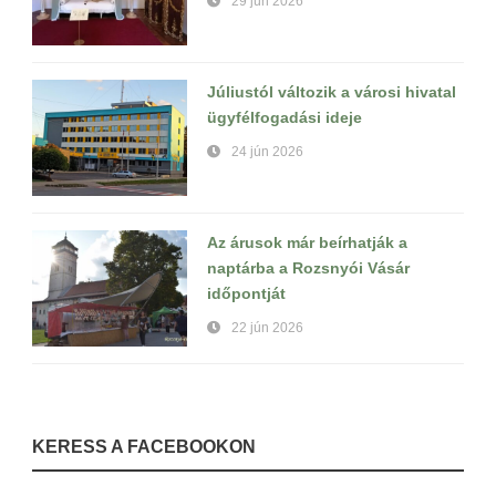
29 jún 2026
Júliustól változik a városi hivatal
ügyfélfogadási ideje
24 jún 2026
Az árusok már beírhatják a
naptárba a Rozsnyói Vásár
időpontját
22 jún 2026
KERESS A FACEBOOKON