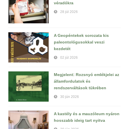
véradókra
28 júl 2026
A Geopéntekek sorozata kis
paleontológusokkal veszi
kezdetét
02 júl 2026
Megjelent: Rozsnyó emlékjelei az
államfordulatok és
rendszerváltások tükrében
30 jún 2026
A kastély és a mauzóleum nyáron
hosszabb ideig tart nyitva