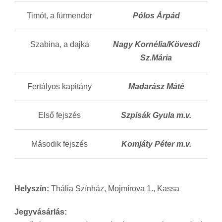
Timót, a fürmender
Pólos Árpád
Szabina, a dajka
Nagy Kornélia/Kövesdi
Sz.Mária
Fertályos kapitány
Madarász Máté
Első fejszés
Szpisák Gyula m.v.
Második fejszés
Komjáty Péter m.v.
Helyszín:
Thália Színház, Mojmírova 1., Kassa
Jegyvásárlás: