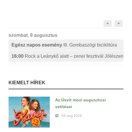
<
>
szombat, 8 augusztus
Egész napos esemény
III. Gombaszögi biciklitúra
16:00
Rock a Leánykő alatt – zenei fesztivál Jólészen
KIEMELT HÍREK
Az Úsvit mozi augusztusi
vetítései
04 aug 2026