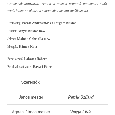
Genovévát aranyaival. Ágnes, a feleség szeretné megtartani férjét,
végül ő lesz az áldozata a megoldathatatlan konfliktusnak.
Pásztó András m.v. és Forgács Miklós
Dramaturg
:
Bényei Miklós m.v.
Díszlet
:
Molnár Gabriella m.v.
Jelmez
:
Kántor Kata
Mozgás
:
Lakatos Róbert
Zenei vezető:
Havasi Péter
Rendezőasszisztens:
Szereplők:
János mester
Petrik Szilárd
Ágnes, János mester
Varga Lívia