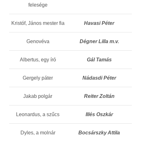
felesége
Kristóf, János mester fia
Havasi Péter
Genovéva
Dégner Lilla m.v.
Albertus, egy író
Gál Tamás
Gergely páter
Nádasdi Péter
Jakab polgár
Reiter Zoltán
Leonardus, a szűcs
Illés Oszkár
Dyles, a molnár
Bocsárszky Attila