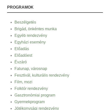
PROGRAMOK
Beszélgetés
Brigád, önkéntes munka
Egyéb rendezvény
Egyházi esemény
Előadás
Előadóest
Évzáró
Falunap, városnap
Fesztivál, kulturális rendezvény
Film, mozi
Folklór rendezvény
Gasztronómiai program
Gyermekprogram
Jótékonysági rendezvény