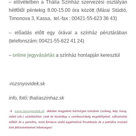
– elővételben a Thália Színház szervezési osztályán
hétfőtől péntekig 8.00-15.00 óra között (Márai Stúdió,
Timonova 3, Kassa, tel.-fax : 00421-55-623 36 43)
– előadás előtt egy órával a színház pénztárában
(telefonszám: 00421-55-622 41 24)
–
online jegyvásárlás
a színház honlapján keresztül
-rozsnyovidek.sk
info, fotó: thaliaszinhaz.sk
A
www.rozsnyovidek.sk
oldalon megjelent bármilyen tartalom (szöveg, kép, hang,
videó stb.) utánközlése csak és kizárólag a szerkesztőség engedélyével, változtatás
nélkül és a portálra, mint forrásra utaló egyértelmű hivatkozás és a portálra mutató
link feltüntetésével lehetséges!