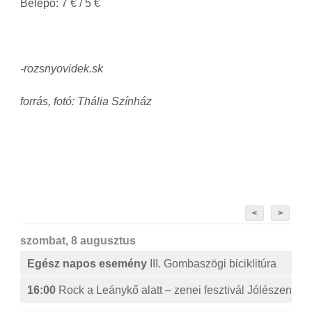
Belépő: 7 € / 5 €
-rozsnyovidek.sk
forrás, fotó: Thália Színház
<
>
szombat, 8 augusztus
Egész napos esemény
III. Gombaszögi biciklitúra
16:00
Rock a Leánykő alatt – zenei fesztivál Jólészen