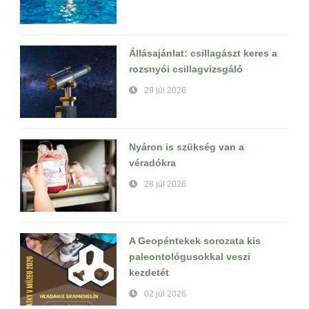
Állásajánlat: csillagászt keres a
rozsnyói csillagvizsgáló
29 júl 2026
Nyáron is szükség van a
véradókra
28 júl 2026
A Geopéntekek sorozata kis
paleontológusokkal veszi
kezdetét
02 júl 2026