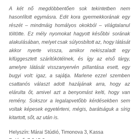
A két nő megdöbbentően sok tekintetben nem
hasonlított egymásra. Edit kora gyermekkorának egy
részét – mindmáig homályos okokból – világtalanul
töltötte. Ez mély nyomokat hagyott későbbi sorának
alakulásában, melyet csak súlyosbított az, hogy látását
akkor nyerte vissza, amikor nekiszaladt egy
kifüggesztett szárítókötélnek, és így az első tárgy,
amelyre látását visszanyervén pillantása esett, egy
bugyi volt: igaz, a sajátja. Marlene ezzel szemben
csattanós választ adott hazájának arra, hogy az
elárulta őt, amivel azt a benyomást kelti, hogy van
remény. Sokszor a legalapvetőbb kérdésekben sem
voltak képesek egyetérteni, mégis, barátságuk a sírig
kitartott, sőt, az után is.
Helyszín: Márai Stúdió
, Timonova 3, Kassa