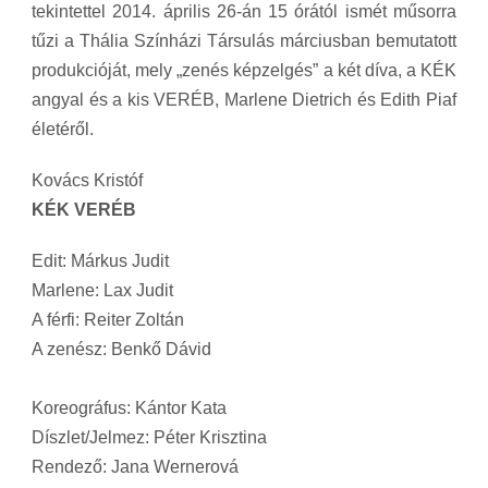
tekintettel 2014. április 26-án 15 órától ismét műsorra
tűzi a Thália Színházi Társulás márciusban bemutatott
produkcióját, mely „zenés képzelgés” a két díva, a KÉK
angyal és a kis VERÉB, Marlene Dietrich és Edith Piaf
életéről.
Kovács Kristóf
KÉK VERÉB
Edit: Márkus Judit
Marlene: Lax Judit
A férfi: Reiter Zoltán
A zenész: Benkő Dávid
Koreográfus: Kántor Kata
Díszlet/Jelmez: Péter Krisztina
Rendező: Jana Wernerová