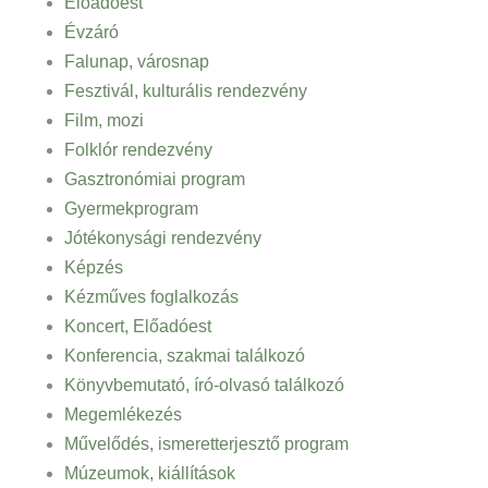
Előadóest
Évzáró
Falunap, városnap
Fesztivál, kulturális rendezvény
Film, mozi
Folklór rendezvény
Gasztronómiai program
Gyermekprogram
Jótékonysági rendezvény
Képzés
Kézműves foglalkozás
Koncert, Előadóest
Konferencia, szakmai találkozó
Könyvbemutató, író-olvasó találkozó
Megemlékezés
Művelődés, ismeretterjesztő program
Múzeumok, kiállítások