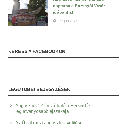
naptárba a Rozsnyói Vásár
időpontját
22 jún 2026
KERESS A FACEBOOKON
LEGUTÓBBI BEJEGYZÉSEK
Augusztus 12-én várható a Perseidák
leglátványosabb éjszakája
Az Úsvit mozi augusztusi vetítései