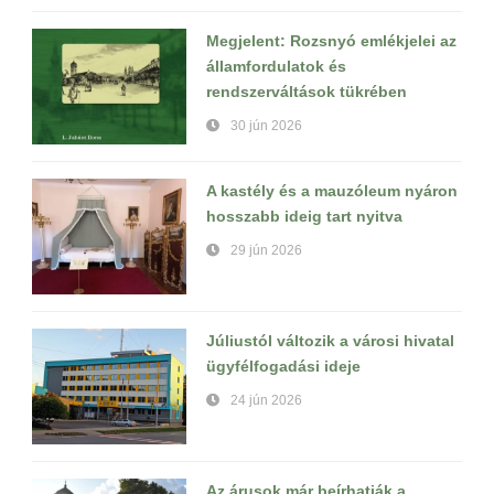
Megjelent: Rozsnyó emlékjelei az
államfordulatok és
rendszerváltások tükrében
30 jún 2026
A kastély és a mauzóleum nyáron
hosszabb ideig tart nyitva
29 jún 2026
Júliustól változik a városi hivatal
ügyfélfogadási ideje
24 jún 2026
Az árusok már beírhatják a