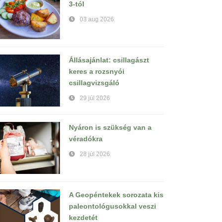
3-tól
03 aug 2026
Állásajánlat: csillagászt
keres a rozsnyói
csillagvizsgáló
29 júl 2026
Nyáron is szükség van a
véradókra
28 júl 2026
A Geopéntekek sorozata kis
paleontológusokkal veszi
kezdetét