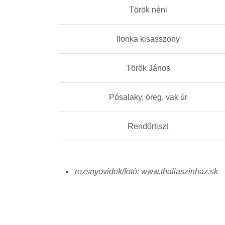
Török néni
Ilonka kisasszony
Török János
Pósalaky, öreg, vak úr
Rendőrtiszt
rozsnyovidek/fotó: www.thaliaszinhaz.sk