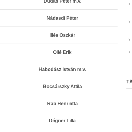
Dudás Péter m.v.
Nádasdi Péter
Illés Oszkár
Ollé Erik
Habodász István m.v.
T
Bocsárszky Attila
Rab Henrietta
Dégner Lilla