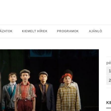
YÁZATOK
KIEMELT HÍREK
PROGRAMOK
AJÁNLÓ
pé
1
2
K