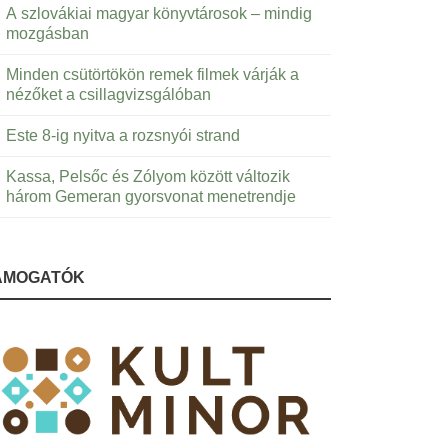
A szlovákiai magyar könyvtárosok – mindig
mozgásban
Minden csütörtökön remek filmek várják a
nézőket a csillagvizsgálóban
Este 8-ig nyitva a rozsnyói strand
Kassa, Pelsőc és Zólyom között változik
három Gemeran gyorsvonat menetrendje
ÁMOGATÓK