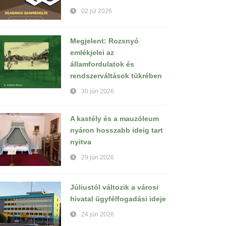
02 júl 2026
Megjelent: Rozsnyó
emlékjelei az
államfordulatok és
rendszerváltások tükrében
30 jún 2026
A kastély és a mauzóleum
nyáron hosszabb ideig tart
nyitva
29 jún 2026
Júliustól változik a városi
hivatal ügyfélfogadási ideje
24 jún 2026