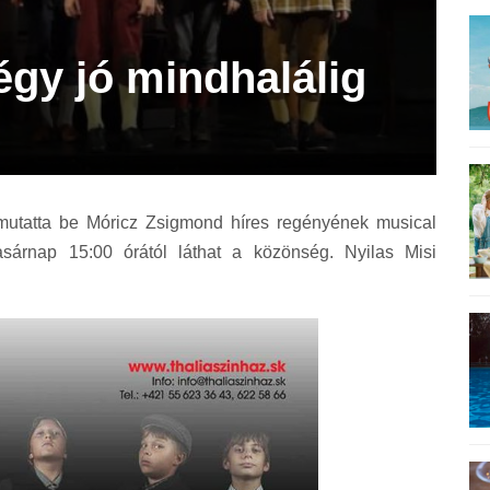
égy jó mindhalálig
mutatta be Móricz Zsigmond híres regényének musical
asárnap 15:00 órától láthat a közönség. Nyilas Misi