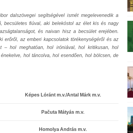
ibor dalszövegei segítségével ismét megelevenedik a
ű, becsületes fiúval, aki belekóstol az élet kis és nagy
azságtalanságot, és naivan hisz a becsület erejében.
lki erőről, az emberi kapcsolatok törékenységéről és az
 – hol meghatóan, hol iróniával, hol kritikusan, hol
 énekelve, hol táncolva, hol esendően, hol bölcsen, de
Képes Lóránt m.v./Antal Márk m.v.
Pačuta Mátyás m.v.
Homolya András m.v.