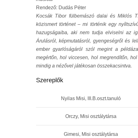
Rendező: Dudás Péter
Kocsák Tibor fülbemászó dalai és Miklós T
közismert történet – mi történik egy nyíltszív
hazugságaiba, aki nem tudja elviselni az ig
Árulásról, képmutatásról, gyengeségről és le
ember gyarlóságáról szól megint a példázat
megértőn, hol viccesen, hol megrendítőn, hol
mindig a nézővel játékosan összekacsintva.
Szereplők
Nyilas Misi, III.B.oszt.tanuló
Orczy, Misi osztálytársa
Gimesi, Misi osztálytársa