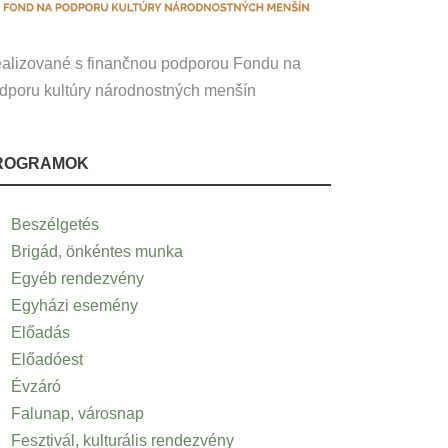
alizované s finančnou podporou Fondu na
dporu kultúry národnostných menšín
ROGRAMOK
Beszélgetés
Brigád, önkéntes munka
Egyéb rendezvény
Egyházi esemény
Előadás
Előadóest
Évzáró
Falunap, városnap
Fesztivál, kulturális rendezvény