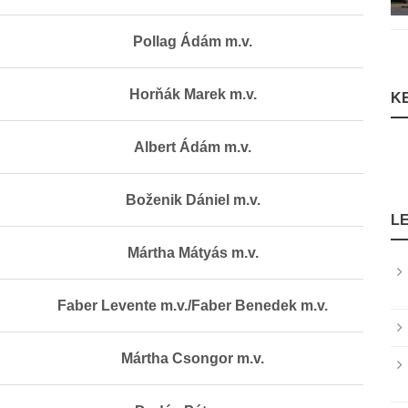
Pollag Ádám m.v.
Horňák Marek m.v.
K
Albert Ádám m.v.
Boženik Dániel m.v.
L
Mártha Mátyás m.v.
Faber Levente m.v./Faber Benedek m.v.
Mártha Csongor m.v.