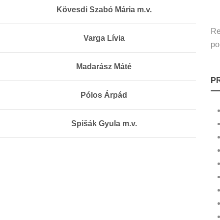
Kövesdi Szabó Mária m.v.
Re
Varga Lívia
po
Madarász Máté
P
Pólos Árpád
Spišák Gyula m.v.