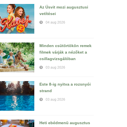
Az Úsvit mozi augusztusi
vetítései
04 aug 2026
Minden csütörtökön remek
filmek várják a nézőket a
csillagvizsgálóban
03 aug 2026
Este 8-ig nyitva a rozsnyói
strand
03 aug 2026
Heti ebédmenü augusztus