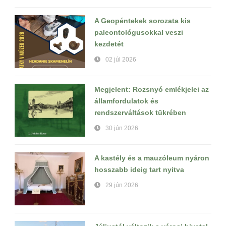
A Geopéntekek sorozata kis
paleontológusokkal veszi
kezdetét
02 júl 2026
Megjelent: Rozsnyó emlékjelei az
államfordulatok és
rendszerváltások tükrében
30 jún 2026
A kastély és a mauzóleum nyáron
hosszabb ideig tart nyitva
29 jún 2026