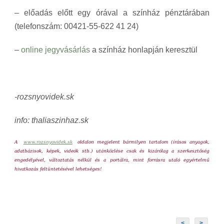
– előadás előtt egy órával a színház pénztárában
(telefonszám: 00421-55-622 41 24)
–
online jegyvásárlás
a színház honlapján keresztül
-rozsnyovidek.sk
info: thaliaszinhaz.sk
A
www.rozsnyovidek.sk
oldalon megjelent bármilyen tartalom (írásos anyagok,
adatbázisok, képek, videók stb.) utánközlése csak és kizárólag a szerkesztőség
engedélyével, változtatás nélkül és a portálra, mint forrásra utaló egyértelmű
hivatkozás feltüntetésével lehetséges!
<
>