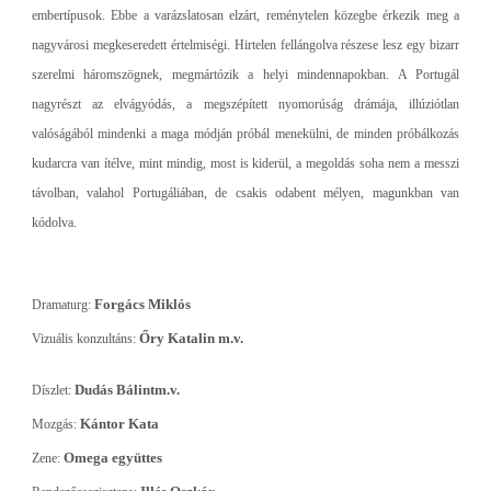
embertípusok. Ebbe a varázslatosan elzárt, reménytelen közegbe érkezik meg a
nagyvárosi megkeseredett értelmiségi. Hirtelen fellángolva részese lesz egy bizarr
szerelmi háromszögnek, megmártózik a helyi mindennapokban. A Portugál
nagyrészt az elvágyódás, a megszépített nyomorúság drámája, illúziótlan
valóságából mindenki a maga módján próbál menekülni, de minden próbálkozás
kudarcra van ítélve, mint mindig, most is kiderül, a megoldás soha nem a messzi
távolban, valahol Portugáliában, de csakis odabent mélyen, magunkban van
kódolva.
Forgács Miklós
Dramaturg
:
Őry Katalin
m.v.
Vizuális konzultáns
:
Dudás Bálint
m.v.
Díszlet
:
Kántor Kata
Mozgás
:
Omega együttes
Zene
: