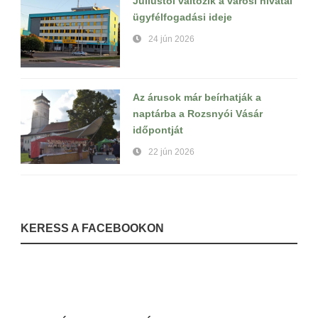
Júliustól változik a városi hivatal
ügyfélfogadási ideje
24 jún 2026
Az árusok már beírhatják a
naptárba a Rozsnyói Vásár
időpontját
22 jún 2026
KERESS A FACEBOOKON