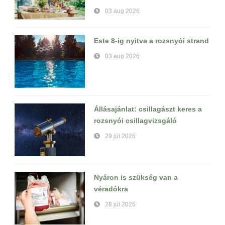
03 aug 2026
Este 8-ig nyitva a rozsnyói strand
03 aug 2026
Állásajánlat: csillagászt keres a
rozsnyói csillagvizsgáló
29 júl 2026
Nyáron is szükség van a
véradókra
28 júl 2026