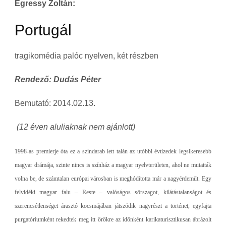
Egressy Zoltán:
Portugál
tragikomédia palóc nyelven, két részben
Rendező: Dudás Péter
Bemutató: 2014.02.13.
(12 éven aluliaknak nem ajánlott)
1998-as premierje óta ez a színdarab lett talán az utóbbi évtizedek legsikeresebb
magyar drámája, szinte nincs is színház a magyar nyelvterületen, ahol ne mutatták
volna be, de számtalan európai városban is meghódította már a nagyérdeműt. Egy
felvidéki magyar falu – Reste – valóságos sörszagot, kilátástalanságot és
szerencsétlenséget árasztó kocsmájában játszódik nagyrészt a történet, egyfajta
purgatóriumként rekedtek meg itt örökre az időnként karikaturisztikusan ábrázolt