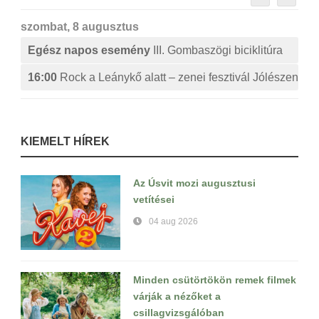
szombat, 8 augusztus
Egész napos esemény
III. Gombaszögi biciklitúra
16:00
Rock a Leánykő alatt – zenei fesztivál Jólészen
KIEMELT HÍREK
Az Úsvit mozi augusztusi
vetítései
04 aug 2026
Minden csütörtökön remek filmek
várják a nézőket a
csillagvizsgálóban