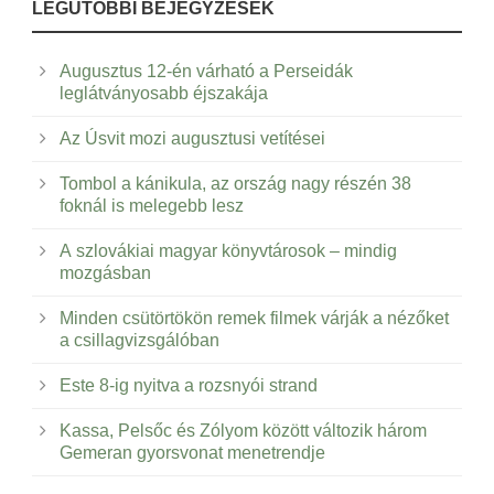
LEGUTÓBBI BEJEGYZÉSEK
Augusztus 12-én várható a Perseidák
leglátványosabb éjszakája
Az Úsvit mozi augusztusi vetítései
Tombol a kánikula, az ország nagy részén 38
foknál is melegebb lesz
A szlovákiai magyar könyvtárosok – mindig
mozgásban
Minden csütörtökön remek filmek várják a nézőket
a csillagvizsgálóban
Este 8-ig nyitva a rozsnyói strand
Kassa, Pelsőc és Zólyom között változik három
Gemeran gyorsvonat menetrendje