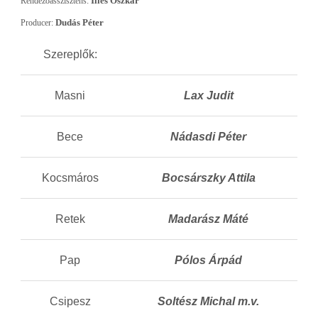
Illés Oszkár
Rendezőasszisztens
:
Dudás Péter
Producer:
Szereplők:
Masni
Lax Judit
Bece
Nádasdi Péter
Kocsmáros
Bocsárszky Attila
Retek
Madarász Máté
Pap
Pólos Árpád
Csipesz
Soltész Michal m.v.