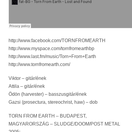
http://www.facebook.com/TORNFROMEARTH
http://www.myspace.com/tornfromearthbp
http://www.last.fm/music/Torn+From+Earth
http://www.tornfromearth.com/
Viktor – gitár/ének
Attila – gitár/ének
Ödön (harvester) – basszusgitár/ének
Gazsi (prosectura, stereochrist, haw) – dob
TORN FROM EARTH – BUDAPEST,
MAGYARORSZÁG – SLUDGE/DOOM/POST METAL
2005: