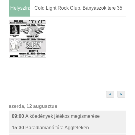
Helyszín:
Cold Light Rock Club, Bányászok tere 35
<
>
szerda, 12 augusztus
09:00
A kőedények játékos megismerése
15:30
Baradlamanó túra Aggteleken