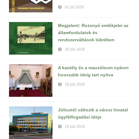
02 júl 2026
Megjelent: Rozsnyó emlékjelei az
államfordulatok és
rendszerváltások tükrében
30 jún 2026
A kastély és a mauzóleum nyáron
hosszabb ideig tart nyitva
29 jún 2026
Júliustól változik a városi hivatal
ügyfélfogadási ideje
24 jún 2026