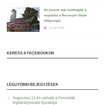
Az árusok már beírhatják a
naptárba a Rozsnyói Vásár
időpontját
22 jún 2026
KERESS A FACEBOOKON
LEGUTÓBBI BEJEGYZÉSEK
Augusztus 12-én várható a Perseidák
leglátványosabb éjszakája