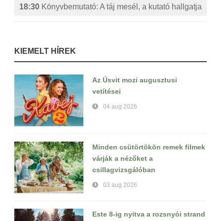
18:30
Könyvbemutató: A táj mesél, a kutató hallgatja
KIEMELT HÍREK
Az Úsvit mozi augusztusi
vetítései
04 aug 2026
Minden csütörtökön remek filmek
várják a nézőket a
csillagvizsgálóban
03 aug 2026
Este 8-ig nyitva a rozsnyói strand