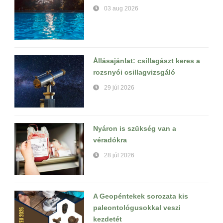
03 aug 2026
Állásajánlat: csillagászt keres a
rozsnyói csillagvizsgáló
29 júl 2026
Nyáron is szükség van a
véradókra
28 júl 2026
A Geopéntekek sorozata kis
paleontológusokkal veszi
kezdetét