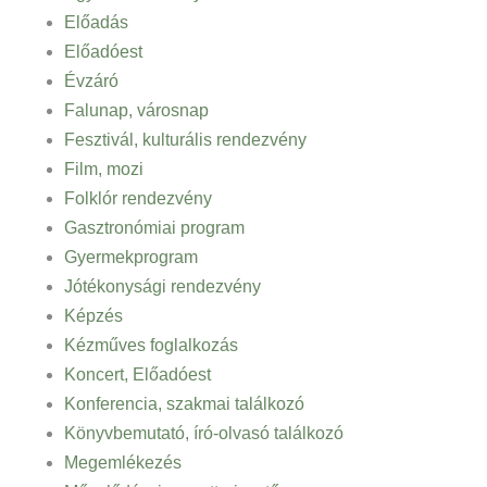
Előadás
Előadóest
Évzáró
Falunap, városnap
Fesztivál, kulturális rendezvény
Film, mozi
Folklór rendezvény
Gasztronómiai program
Gyermekprogram
Jótékonysági rendezvény
Képzés
Kézműves foglalkozás
Koncert, Előadóest
Konferencia, szakmai találkozó
Könyvbemutató, író-olvasó találkozó
Megemlékezés