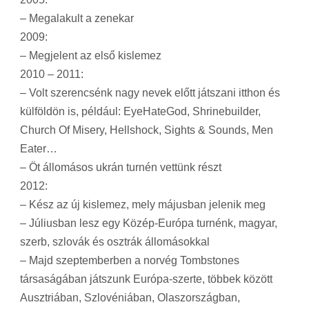
– Megalakult a zenekar
2009:
– Megjelent az első kislemez
2010 – 2011:
– Volt szerencsénk nagy nevek előtt játszani itthon és
külföldön is, például: EyeHateGod, Shrinebuilder,
Church Of Misery, Hellshock, Sights & Sounds, Men
Eater…
– Öt állomásos ukrán turnén vettünk részt
2012:
– Kész az új kislemez, mely májusban jelenik meg
– Júliusban lesz egy Közép-Európa turnénk, magyar,
szerb, szlovák és osztrák állomásokkal
– Majd szeptemberben a norvég Tombstones
társaságában játszunk Európa-szerte, többek között
Ausztriában, Szlovéniában, Olaszországban,