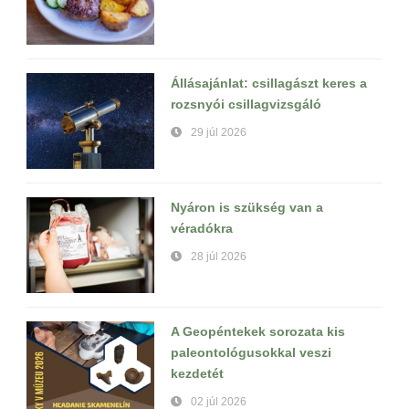
Állásajánlat: csillagászt keres a
rozsnyói csillagvizsgáló
29 júl 2026
Nyáron is szükség van a
véradókra
28 júl 2026
A Geopéntekek sorozata kis
paleontológusokkal veszi
kezdetét
02 júl 2026