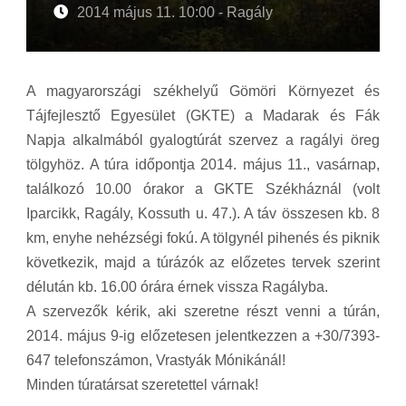
2014 május 11. 10:00 - Ragály
A magyarországi székhelyű Gömöri Környezet és
Tájfejlesztő Egyesület (GKTE) a Madarak és Fák
Napja alkalmából gyalogtúrát szervez a ragályi öreg
tölgyhöz. A túra időpontja 2014. május 11., vasárnap,
találkozó 10.00 órakor a GKTE Székháznál (volt
Iparcikk, Ragály, Kossuth u. 47.). A táv összesen kb. 8
km, enyhe nehézségi fokú. A tölgynél pihenés és piknik
következik, majd a túrázók az előzetes tervek szerint
délután kb. 16.00 órára érnek vissza Ragályba.
A szervezők kérik, aki szeretne részt venni a túrán,
2014. május 9-ig előzetesen jelentkezzen a +30/7393-
647 telefonszámon, Vrastyák Mónikánál!
Minden túratársat szeretettel várnak!