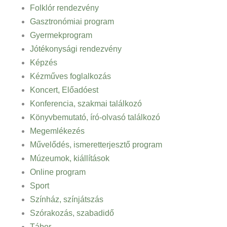
Folklór rendezvény
Gasztronómiai program
Gyermekprogram
Jótékonysági rendezvény
Képzés
Kézműves foglalkozás
Koncert, Előadóest
Konferencia, szakmai találkozó
Könyvbemutató, író-olvasó találkozó
Megemlékezés
Művelődés, ismeretterjesztő program
Múzeumok, kiállítások
Online program
Sport
Színház, színjátszás
Szórakozás, szabadidő
Tábor