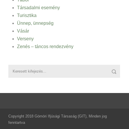
Társadalmi esemény
Turisztika
Ünnep, ünnepség
Vásár
Verseny
Zenés – táncos rendezvény
Copyright 2018 Gömöri Ifjúsági Társaság (GIT), Minden jog
fenntartva