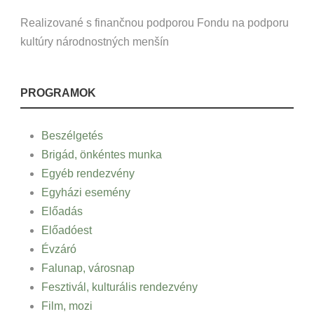
Realizované s finančnou podporou Fondu na podporu
kultúry národnostných menšín
PROGRAMOK
Beszélgetés
Brigád, önkéntes munka
Egyéb rendezvény
Egyházi esemény
Előadás
Előadóest
Évzáró
Falunap, városnap
Fesztivál, kulturális rendezvény
Film, mozi