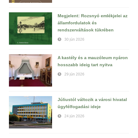
Megjelent: Rozsnyó emlékjelei az
államfordulatok és
rendszerváltások tükrében
30 jún 2026
A kastély és a mauzóleum nyáron
hosszabb ideig tart nyitva
29 jún 2026
Júliustól változik a városi hivatal
ügyfélfogadási ideje
24 jún 2026