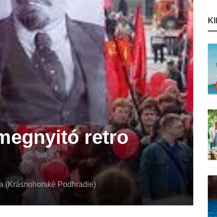
K
 megnyitó retro
lja (Krásnohorské Podhradie)