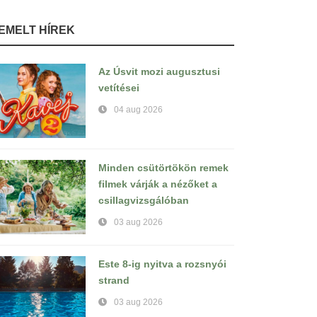
IEMELT HÍREK
Az Úsvit mozi augusztusi
vetítései
04 aug 2026
Minden csütörtökön remek
filmek várják a nézőket a
csillagvizsgálóban
03 aug 2026
Este 8-ig nyitva a rozsnyói
strand
03 aug 2026