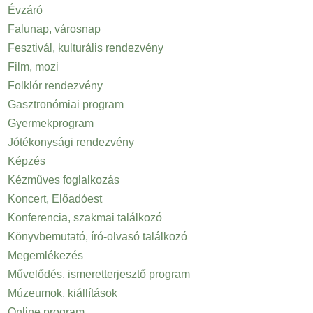
Évzáró
Falunap, városnap
Fesztivál, kulturális rendezvény
Film, mozi
Folklór rendezvény
Gasztronómiai program
Gyermekprogram
Jótékonysági rendezvény
Képzés
Kézműves foglalkozás
Koncert, Előadóest
Konferencia, szakmai találkozó
Könyvbemutató, író-olvasó találkozó
Megemlékezés
Művelődés, ismeretterjesztő program
Múzeumok, kiállítások
Online program