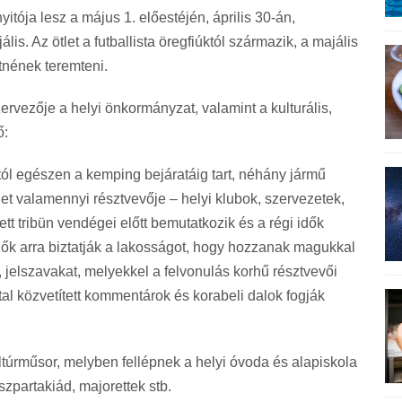
tója lesz a május 1. előestéjén, április 30-án,
is. Az ötlet a futballista öregfiúktól származik, a majális
nének teremteni.
vezője a helyi önkormányzat, valamint a kulturális,
ő:
dtól egészen a kemping bejáratáig tart, néhány jármű
menet valamennyi résztvevője – helyi klubok, szervezetek,
ett tribün vendégei előtt bemutatkozik és a régi idők
ők arra biztatják a lakosságot, hogy hozzanak magukkal
t, jelszavakat, melyekkel a felvonulás korhű résztvevői
al közvetített kommentárok és korabeli dalok fogják
túrműsor, melyben fellépnek a helyi óvoda és alapiskola
szpartakiád, majorettek stb.