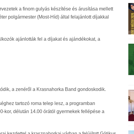
vezetek a finom gulyás készítése és árusítása mellett
er polgármester (Most-Híd) által felajánlott díjakkal
kozók ajánlották fel a díjakat és ajándékokat, a
tatódik, a zenéről a Krasnahorka Band gondoskodik.
séghez tartozó roma telep lesz, a programban
00-kor, délután 14.00 órától gyermekek fellépése a
ai kezdettel a krasznahorkai várban a felújított Gótikus