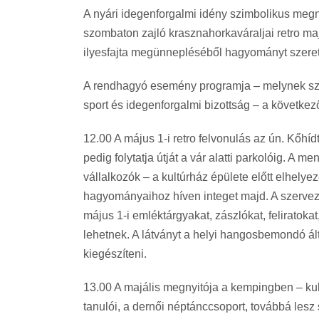
A nyári idegenforgalmi idény szimbolikus megnyi
szombaton zajló krasznahorkaváraljai retro majál
ilyesfajta megünnepléséből hagyományt szeret
A rendhagyó esemény programja – melynek szer
sport és idegenforgalmi bizottság – a következ
12.00 A május 1-i retro felvonulás az ún. Kőhí
pedig folytatja útját a vár alatti parkolóig. A 
vállalkozók – a kultúrház épülete előtt elhelyez
hagyományaihoz híven integet majd. A szervez
május 1-i emléktárgyakat, zászlókat, feliratoka
lehetnek. A látványt a helyi hangosbemondó ált
kiegészíteni.
13.00 A majális megnyitója a kempingben – kul
tanulói, a dernői néptánccsoport, továbbá lesz 