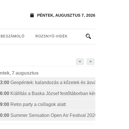
PÉNTEK, AUGUSZTUS 7, 2026
BESZÁMOLÓ
ROZSNYÓ-VIDÉK
<
>
ntek, 7 augusztus
3:00
Geopéntek: kalandozás a kőzetek és ásványok izgalmas 
6:00
Kiállítás a Baska József festőtáborban készült művekből
9:00
Retro party a csillagok alatt
0:00
Summer Sensation Open Air Festival 2026: STERBINS