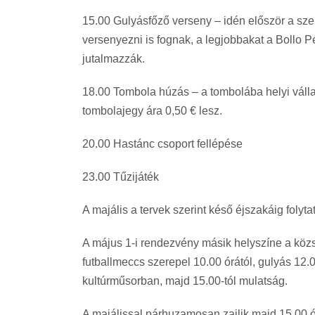
15.00 Gulyásfőző verseny – idén először a szer
versenyezni is fognak, a legjobbakat a Bollo Pét
jutalmazzák.
18.00 Tombola húzás – a tombolába helyi vállal
tombolajegy ára 0,50 € lesz.
20.00 Hastánc csoport fellépése
23.00 Tűzijáték
A majális a tervek szerint késő éjszakáig foly
A május 1-i rendezvény másik helyszíne a köz
futballmeccs szerepel 10.00 órától, gulyás 12.
kultúrműsorban, majd 15.00-tól mulatság.
A majálissal párhuzamosan zajlik majd 15.00 ór