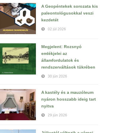
A Geopéntekek sorozata kis
paleontológusokkal veszi
kezdetét
02 júl 2026
Megjelent: Rozsnyó
emlékjelei az
államfordulatok és
rendszerváltások tükrében
30 jún 2026
A kastély és a mauzóleum
nyáron hosszabb ideig tart
nyitva
29 jún 2026
Júliustól változik a városi