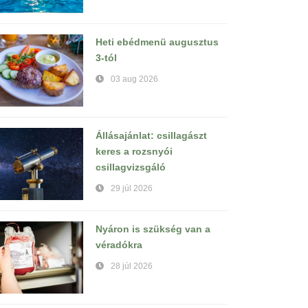
Heti ebédmenü augusztus
3-tól
03 aug 2026
Állásajánlat: csillagászt
keres a rozsnyói
csillagvizsgáló
29 júl 2026
Nyáron is szükség van a
véradókra
28 júl 2026