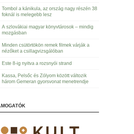
Tombol a kánikula, az ország nagy részén 38
foknál is melegebb lesz
A szlovákiai magyar könyvtárosok – mindig
mozgásban
Minden csütörtökön remek filmek várják a
nézőket a csillagvizsgálóban
Este 8-ig nyitva a rozsnyói strand
Kassa, Pelsőc és Zólyom között változik
három Gemeran gyorsvonat menetrendje
ÁMOGATÓK