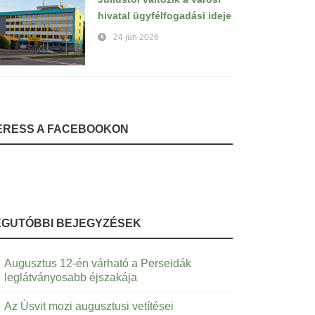
hivatal ügyfélfogadási ideje
24 jún 2026
ERESS A FACEBOOKON
EGUTÓBBI BEJEGYZÉSEK
Augusztus 12-én várható a Perseidák
leglátványosabb éjszakája
Az Úsvit mozi augusztusi vetítései