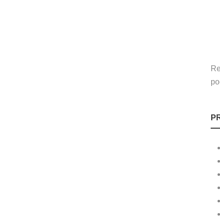
Re
po
P