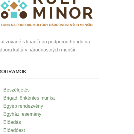
alizované s finančnou podporou Fondu na
dporu kultúry národnostných menšín
ROGRAMOK
Beszélgetés
Brigád, önkéntes munka
Egyéb rendezvény
Egyházi esemény
Előadás
Előadóest