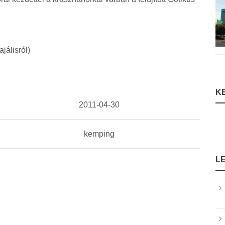
ajálisról)
K
2011-04-30
kemping
L