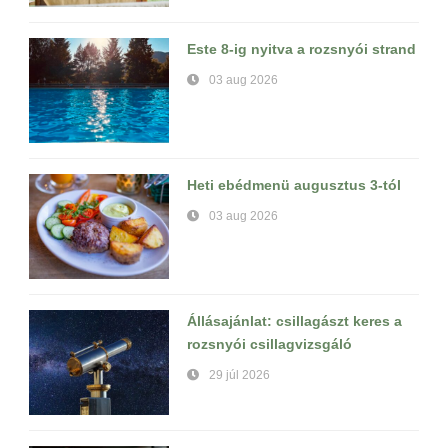
Este 8-ig nyitva a rozsnyói strand
03 aug 2026
Heti ebédmenü augusztus 3-tól
03 aug 2026
Állásajánlat: csillagászt keres a
rozsnyói csillagvizsgáló
29 júl 2026