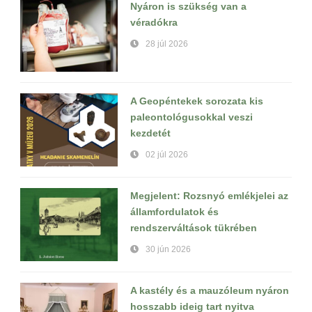
Nyáron is szükség van a
véradókra
28 júl 2026
A Geopéntekek sorozata kis
paleontológusokkal veszi
kezdetét
02 júl 2026
Megjelent: Rozsnyó emlékjelei az
államfordulatok és
rendszerváltások tükrében
30 jún 2026
A kastély és a mauzóleum nyáron
hosszabb ideig tart nyitva