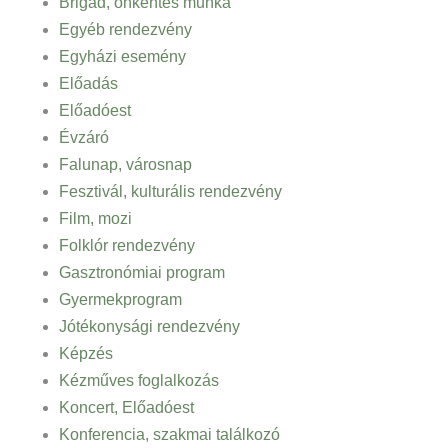
Brigád, önkéntes munka
Egyéb rendezvény
Egyházi esemény
Előadás
Előadóest
Évzáró
Falunap, városnap
Fesztivál, kulturális rendezvény
Film, mozi
Folklór rendezvény
Gasztronómiai program
Gyermekprogram
Jótékonysági rendezvény
Képzés
Kézműves foglalkozás
Koncert, Előadóest
Konferencia, szakmai találkozó