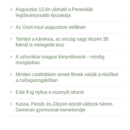
Augusztus 12-én várható a Perseidák
leglátványosabb éjszakája
Az Úsvit mozi augusztusi vetítései
Tombol a kánikula, az ország nagy részén 38
foknál is melegebb lesz
A szlovákiai magyar könyvtárosok – mindig
mozgásban
Minden csütörtökön remek filmek várják a nézőket
a csillagvizsgálóban
Este 8-ig nyitva a rozsnyói strand
Kassa, Pelsőc és Zólyom között változik három
Gemeran gyorsvonat menetrendje