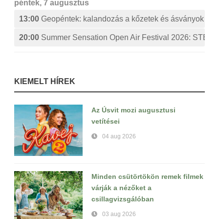
péntek, 7 augusztus
13:00
Geopéntek: kalandozás a kőzetek és ásványok izg
20:00
Summer Sensation Open Air Festival 2026: ST
KIEMELT HÍREK
Az Úsvit mozi augusztusi
vetítései
04 aug 2026
Minden csütörtökön remek filmek
várják a nézőket a
csillagvizsgálóban
03 aug 2026