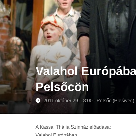
Valahol Európába
Pelsőcön
2011 október 29. 18:00 - Pelsőc (Plešivec)
A Kassai Thália Színház előadása:
Valahol Európában