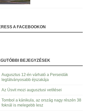
ERESS A FACEBOOKON
EGUTÓBBI BEJEGYZÉSEK
Augusztus 12-én várható a Perseidák
leglátványosabb éjszakája
Az Úsvit mozi augusztusi vetítései
Tombol a kánikula, az ország nagy részén 38
foknál is melegebb lesz