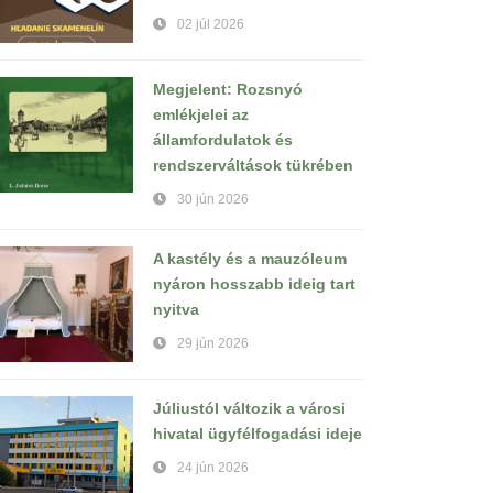
02 júl 2026
Megjelent: Rozsnyó
emlékjelei az
államfordulatok és
rendszerváltások tükrében
30 jún 2026
A kastély és a mauzóleum
nyáron hosszabb ideig tart
nyitva
29 jún 2026
Júliustól változik a városi
hivatal ügyfélfogadási ideje
24 jún 2026