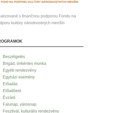
alizované s finančnou podporou Fondu na
dporu kultúry národnostných menšín
ROGRAMOK
Beszélgetés
Brigád, önkéntes munka
Egyéb rendezvény
Egyházi esemény
Előadás
Előadóest
Évzáró
Falunap, városnap
Fesztivál, kulturális rendezvény