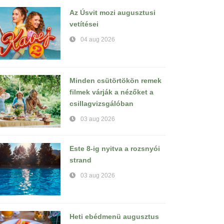
Az Úsvit mozi augusztusi
vetítései
04 aug 2026
Minden csütörtökön remek
filmek várják a nézőket a
csillagvizsgálóban
03 aug 2026
Este 8-ig nyitva a rozsnyói
strand
03 aug 2026
Heti ebédmenü augusztus