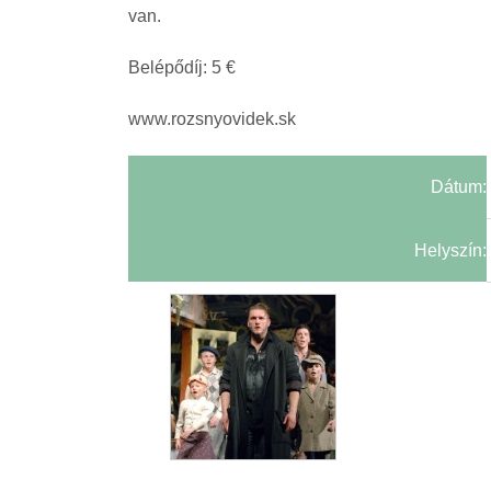
van.
Belépődíj: 5 €
www.rozsnyovidek.sk
Dátum:
Helyszín: