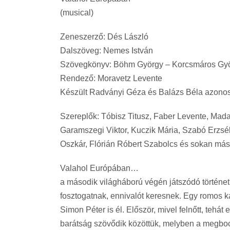
(musical)
Zeneszerző: Dés László
Dalszöveg: Nemes István
Szövegkönyv: Böhm György – Korcsmáros Gyö
Rendező: Moravetz Levente
Készült Radványi Géza és Balázs Béla azonos 
Szereplők: Tóbisz Titusz, Faber Levente, Madar
Garamszegi Viktor, Kuczik Mária, Szabó Erzsébe
Oszkár, Flórián Róbert Szabolcs és sokan m
Valahol Európában…
a második világháború végén játszódó történet
fosztogatnak, ennivalót keresnek. Egy romos k
Simon Péter is él. Először, mivel felnőtt, tehá
barátság szövődik közöttük, melyben a megboc