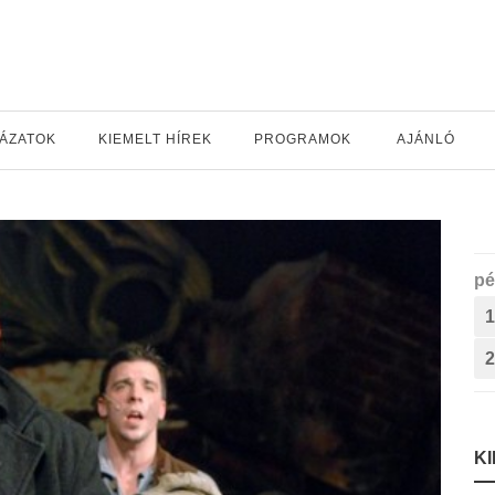
YÁZATOK
KIEMELT HÍREK
PROGRAMOK
AJÁNLÓ
pé
1
2
K