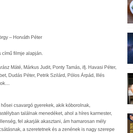
rgy – Horváth Péter
című filmje alapján.
ász Máté, Márkus Judit, Ponty Tamás, ifj. Havasi Péter,
t, Dudás Péter, Petrik Szilárd, Pólos Árpád, Illés
ások…
 hősei csavargó gyerekek, akik kóborolnak,
astélyban találnak menedéket, ahol a híres karmester,
t ellenség, fel akarják akasztani, ám hamarosan mély
sátásnak, a szeretetnek és a zenének is nagy szerepe