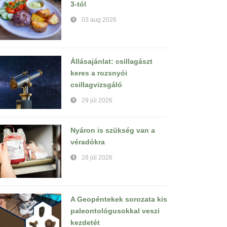
3-tól
03 aug 2026
Állásajánlat: csillagászt
keres a rozsnyói
csillagvizsgáló
29 júl 2026
Nyáron is szükség van a
véradókra
28 júl 2026
A Geopéntekek sorozata kis
paleontológusokkal veszi
kezdetét