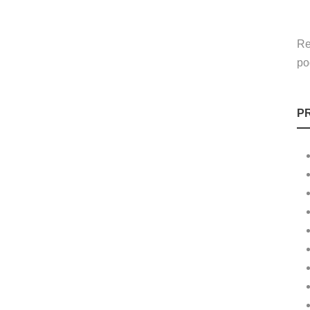
Re
po
P