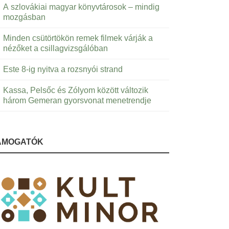
A szlovákiai magyar könyvtárosok – mindig
mozgásban
Minden csütörtökön remek filmek várják a
nézőket a csillagvizsgálóban
Este 8-ig nyitva a rozsnyói strand
Kassa, Pelsőc és Zólyom között változik
három Gemeran gyorsvonat menetrendje
ÁMOGATÓK