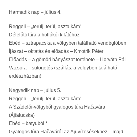
Harmadik nap – július 4.
Reggeli – „terülj, terülj asztalkám“
Délelőtti túra a hollókői kilátóhoz
Ebéd – sztrapacska a völgyben található vendéglőben
Íjászat – oktatás és előadás – Kmotrik Péter
Előadás – a gömöri bányászat története – Horváth Pál
Vacsora – sütögetés (szállás: a völgyben található
erdészházban)
Negyedik nap – július 5.
Reggeli – „terülj, terülj asztalkám“
A Szádelői-völgyből gyalogos túra Hačavára
(Ájfalucska)
Ebéd – batyuból *
Gyalogos túra Hačaváról az Áji-vízesésekhez – majd