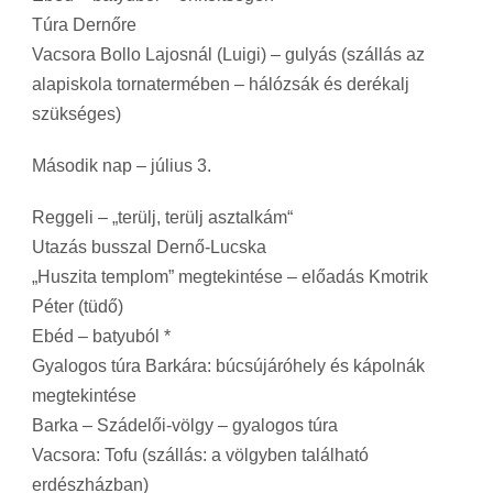
Túra Dernőre
Vacsora Bollo Lajosnál (Luigi) – gulyás (szállás az
alapiskola tornatermében – hálózsák és derékalj
szükséges)
Második nap – július 3.
Reggeli – „terülj, terülj asztalkám“
Utazás busszal Dernő-Lucska
„Huszita templom” megtekintése – előadás Kmotrik
Péter (tüdő)
Ebéd – batyuból *
Gyalogos túra Barkára: búcsújáróhely és kápolnák
megtekintése
Barka – Szádelői-völgy – gyalogos túra
Vacsora: Tofu (szállás: a völgyben található
erdészházban)