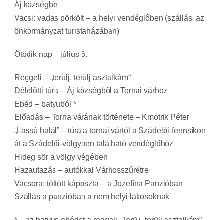
Áj községbe
Vacsi: vadas pörkölt – a helyi vendéglőben (szállás: az
önkormányzat turistaházában)
Ötödik nap – július 6.
Reggeli – „terülj, terülj asztalkám“
Délelőtti túra – Áj községből a Tornai várhoz
Ebéd – batyuból *
Előadás – Torna várának története – Kmotrik Péter
„Lassú halál” – túra a tornai vártól a Szádelői-fennsíkon
át a Szádelői-völgyben található vendéglőhöz
Hideg sör a völgy végében
Hazautazás – autókkal Várhosszúrétre
Vacsora: töltött káposzta – a Jozefína Panzióban
Szállás a panzióban a nem helyi lakosoknak
* – az batyus ebédet a reggeli „Terülj, terülj asztalkám”