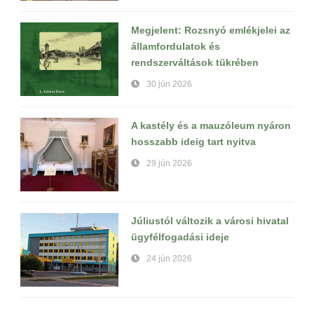
Megjelent: Rozsnyó emlékjelei az
államfordulatok és
rendszerváltások tükrében
30 jún 2026
A kastély és a mauzóleum nyáron
hosszabb ideig tart nyitva
29 jún 2026
Júliustól változik a városi hivatal
ügyfélfogadási ideje
24 jún 2026