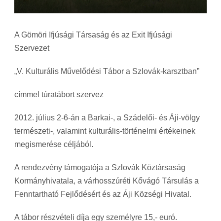
A Gömöri Ifjúsági Társaság és az Exit Ifjúsági
Szervezet
„V. Kulturális Művelődési Tábor a Szlovák-karsztban”
címmel túratábort szervez
2012. július 2-6-án a Barkai-, a Szádelői- és Áji-völgy
természeti-, valamint kulturális-történelmi értékeinek
megismerése céljából.
A rendezvény támogatója a Szlovák Köztársaság
Kormányhivatala, a várhosszúréti Kővágó Társulás a
Fenntartható Fejlődésért és az Áji Községi Hivatal.
A tábor részvételi díja egy személyre 15,- euró.