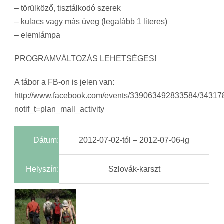
– törülköző, tisztálkodó szerek
– kulacs vagy más üveg (legalább 1 literes)
– elemlámpa
PROGRAMVÁLTOZÁS LEHETSÉGES!
A tábor a FB-on is jelen van:
http://www.facebook.com/events/339063492833584/3431
notif_t=plan_mall_activity
Dátum:
2012-07-02-tól – 2012-07-06-ig
Helyszín:
Szlovák-karszt