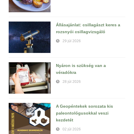
Állásajánlat: csillagászt keres a
rozsnyói csillagvizsgáló
29 júl 2026
Nyáron is szükség van a
véradókra
28 júl 2026
A Geopéntekek sorozata kis
paleontológusokkal veszi
kezdetét
02 júl 2026