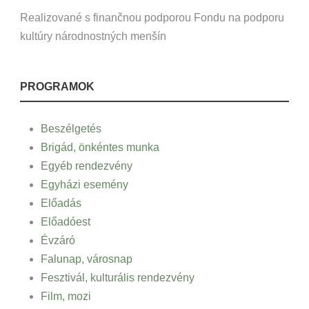
Realizované s finančnou podporou Fondu na podporu
kultúry národnostných menšín
PROGRAMOK
Beszélgetés
Brigád, önkéntes munka
Egyéb rendezvény
Egyházi esemény
Előadás
Előadóest
Évzáró
Falunap, városnap
Fesztivál, kulturális rendezvény
Film, mozi