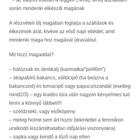
során mindenki elkészíti magának
A részvételi díj magában foglalja a szállások és
étkezések árát, kivéve az első napi ebédet, amit
mindenki maga hoz magával útravalóul.
Mit hozz magaddal?
– hálózsák és derékalj (karimatka/”polifóm”)
– strapabíró bakancs, váltócipő (ha beázna a
bakancsod) és tornacipő vagy papucs/szandál (esetleg
mind2/3) – egy kiadós túra után nagyon kényelmes tud
lenni a könnyű lábbeli!!!
– széldzseki, vagy esőköpeny
– meleg holmit sem árt hozni (tekintettel a fennsíkon
uralkodó kiszámíthatatlan időjárási viszonyokra)
– sapka vagy kendő a tűző nap ellen