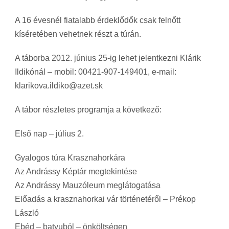
A 16 évesnél fiatalabb érdeklődők csak felnőtt
kíséretében vehetnek részt a túrán.
A táborba 2012. június 25-ig lehet jelentkezni Klárik
Ildikónál – mobil: 00421-907-149401, e-mail:
klarikova.ildiko@azet.sk
A tábor részletes programja a következő:
Első nap – július 2.
Gyalogos túra Krasznahorkára
Az Andrássy Képtár megtekintése
Az Andrássy Mauzóleum meglátogatása
Előadás a krasznahorkai vár történetéről – Prékop
László
Ebéd – batyuból – önköltségen