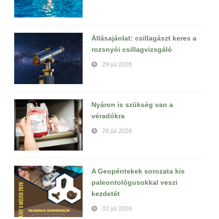
Állásajánlat: csillagászt keres a
rozsnyói csillagvizsgáló
29 júl 2026
Nyáron is szükség van a
véradókra
28 júl 2026
A Geopéntekek sorozata kis
paleontológusokkal veszi
kezdetét
02 júl 2026