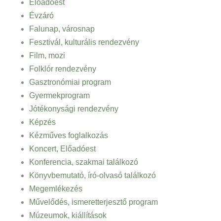
Előadóest
Évzáró
Falunap, városnap
Fesztivál, kulturális rendezvény
Film, mozi
Folklór rendezvény
Gasztronómiai program
Gyermekprogram
Jótékonysági rendezvény
Képzés
Kézműves foglalkozás
Koncert, Előadóest
Konferencia, szakmai találkozó
Könyvbemutató, író-olvasó találkozó
Megemlékezés
Művelődés, ismeretterjesztő program
Múzeumok, kiállítások