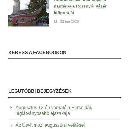
naptárba a Rozsnyói Vásár
időpontját
22 jún 2026
KERESS A FACEBOOKON
LEGUTÓBBI BEJEGYZÉSEK
Augusztus 12-én várható a Perseidák
leglátványosabb éjszakája
Az Úsvit mozi augusztusi vetítései