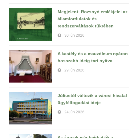
Megjelent: Rozsnyó emlékjelei az
államfordulatok és
rendszerváltások tükrében
30 jún 2026
A kastély és a mauzóleum nyáron
hosszabb ideig tart nyitva
29 jún 2026
Júliustól változik a városi hivatal
ügyfélfogadási ideje
24 jún 2026
Az árusok már beírhatják a