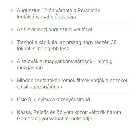
Augusztus 12-én várható a Perseidák
leglátványosabb éjszakája
Az Úsvit mozi augusztusi vetítései
Tombol a kánikula, az ország nagy részén 38
foknál is melegebb lesz
A szlovákiai magyar könyvtárosok – mindig
mozgásban
Minden csütörtökön remek filmek várják a nézőket
a csillagvizsgálóban
Este 8-ig nyitva a rozsnyói strand
Kassa, Pelsőc és Zólyom között változik három
Gemeran gyorsvonat menetrendje