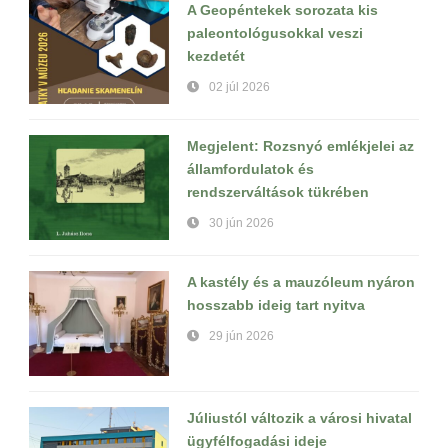
A Geopéntekek sorozata kis
paleontológusokkal veszi
kezdetét
02 júl 2026
Megjelent: Rozsnyó emlékjelei az
államfordulatok és
rendszerváltások tükrében
30 jún 2026
A kastély és a mauzóleum nyáron
hosszabb ideig tart nyitva
29 jún 2026
Júliustól változik a városi hivatal
ügyfélfogadási ideje