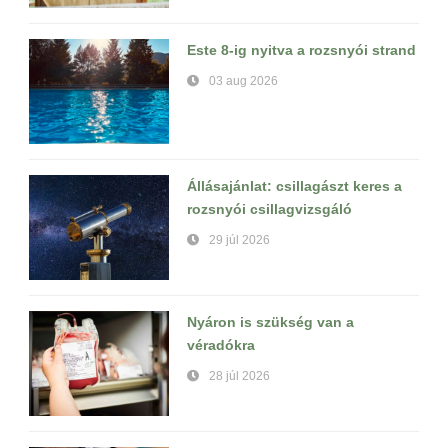
Este 8-ig nyitva a rozsnyói strand
03 aug 2026
Állásajánlat: csillagászt keres a
rozsnyói csillagvizsgáló
29 júl 2026
Nyáron is szükség van a
véradókra
28 júl 2026