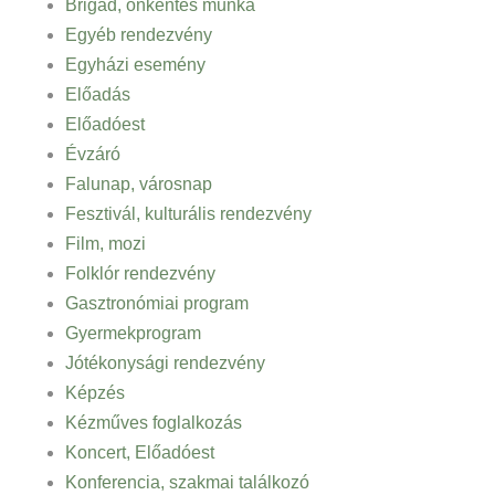
Brigád, önkéntes munka
Egyéb rendezvény
Egyházi esemény
Előadás
Előadóest
Évzáró
Falunap, városnap
Fesztivál, kulturális rendezvény
Film, mozi
Folklór rendezvény
Gasztronómiai program
Gyermekprogram
Jótékonysági rendezvény
Képzés
Kézműves foglalkozás
Koncert, Előadóest
Konferencia, szakmai találkozó