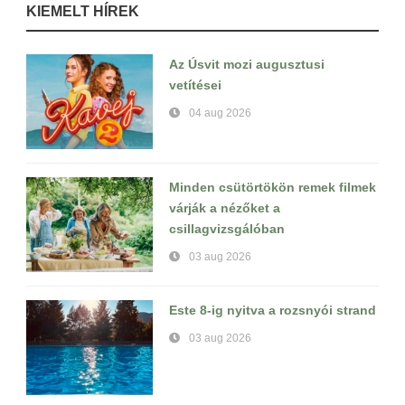
KIEMELT HÍREK
Az Úsvit mozi augusztusi
vetítései
04 aug 2026
Minden csütörtökön remek filmek
várják a nézőket a
csillagvizsgálóban
03 aug 2026
Este 8-ig nyitva a rozsnyói strand
03 aug 2026