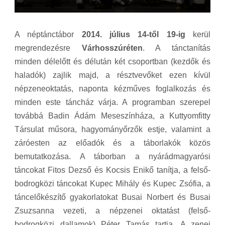
A néptánctábor
2014. július 14-től 19-ig
kerül
megrendezésre
Várhosszúréten
. A tánctanítás
minden délelőtt és délután két csoportban (kezdők és
haladók) zajlik majd, a résztvevőket ezen kívül
népzeneoktatás, naponta kézműves foglalkozás és
minden este táncház várja. A programban szerepel
továbbá Badin Ádám Meseszínháza, a Kuttyomfitty
Társulat műsora, hagyományőrzők estje, valamint a
záróesten az előadók és a táborlakók közös
bemutatkozása. A táborban a nyárádmagyarósi
táncokat Fitos Dezső és Kocsis Enikő tanítja, a felső-
bodrogközi táncokat Kupec Mihály és Kupec Zsófia, a
táncelőkészítő gyakorlatokat Busai Norbert és Busai
Zsuzsanna vezeti, a népzenei oktatást (felső-
bodrogközi dallamok) Péter Tamás tartja. A zenei