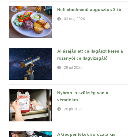
Heti ebédmenü augusztus 3-tól
03 aug 2026
Állásajánlat: csillagászt keres a
rozsnyói csillagvizsgáló
29 júl 2026
Nyáron is szükség van a
véradókra
28 júl 2026
A Geopéntekek sorozata kis