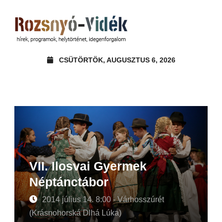
CSÜTÖRTÖK, AUGUSZTUS 6, 2026
VII. Ilosvai Gyermek
Néptánctábor
2014 július 14. 8:00 - Várhosszúrét
(Krásnohorská Dlhá Lúka)