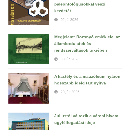
paleontológusokkal veszi
kezdetét
02 júl 2026
Megjelent: Rozsnyó emlékjelei az
államfordulatok és
rendszerváltások tükrében
30 jún 2026
A kastély és a mauzóleum nyáron
hosszabb ideig tart nyitva
29 jún 2026
Júliustól változik a városi hivatal
ügyfélfogadási ideje