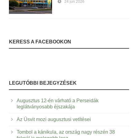
24 jún 2026
KERESS A FACEBOOKON
LEGUTÓBBI BEJEGYZÉSEK
Augusztus 12-én várható a Perseidák
leglátványosabb éjszakája
Az Úsvit mozi augusztusi vetítései
Tombol a kánikula, az ország nagy részén 38