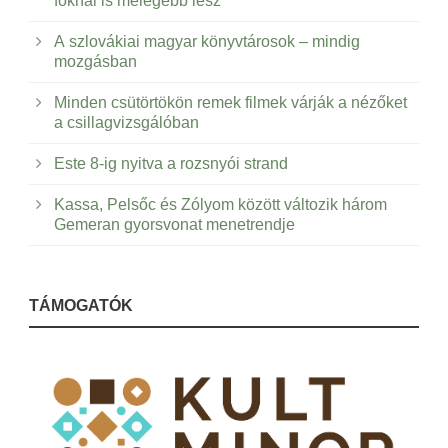
foknál is melegebb lesz
A szlovákiai magyar könyvtárosok – mindig
mozgásban
Minden csütörtökön remek filmek várják a nézőket
a csillagvizsgálóban
Este 8-ig nyitva a rozsnyói strand
Kassa, Pelsőc és Zólyom között változik három
Gemeran gyorsvonat menetrendje
TÁMOGATÓK