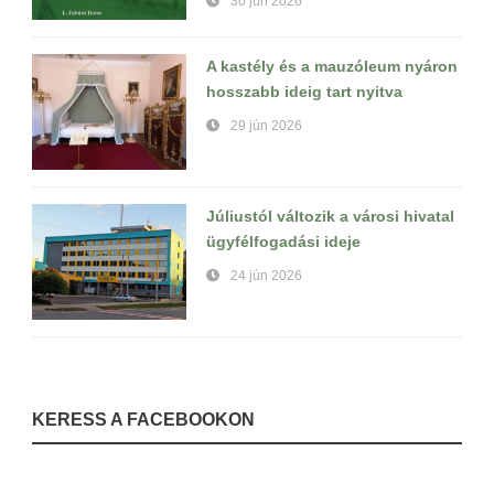
30 jún 2026
A kastély és a mauzóleum nyáron
hosszabb ideig tart nyitva
29 jún 2026
Júliustól változik a városi hivatal
ügyfélfogadási ideje
24 jún 2026
KERESS A FACEBOOKON