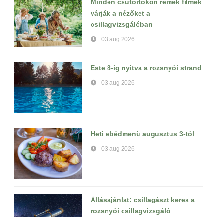
Minden csütörtökön remek filmek
várják a nézőket a
csillagvizsgálóban
03 aug 2026
Este 8-ig nyitva a rozsnyói strand
03 aug 2026
Heti ebédmenü augusztus 3-tól
03 aug 2026
Állásajánlat: csillagászt keres a
rozsnyói csillagvizsgáló