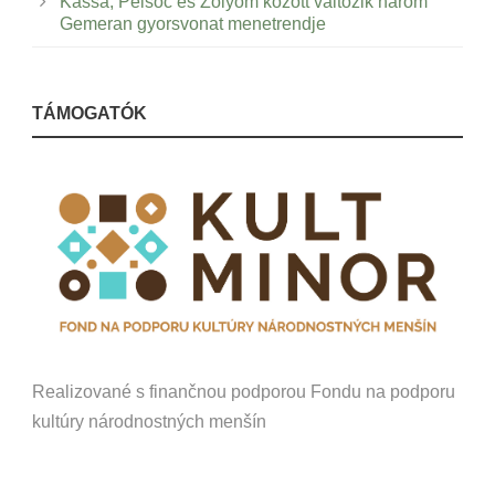
Kassa, Pelsőc és Zólyom között változik három
Gemeran gyorsvonat menetrendje
TÁMOGATÓK
Realizované s finančnou podporou Fondu na podporu
kultúry národnostných menšín