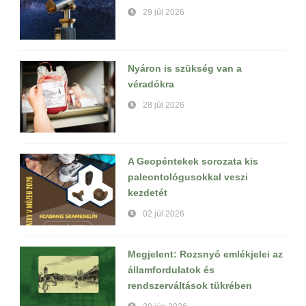
29 júl 2026
Nyáron is szükség van a
véradókra
28 júl 2026
A Geopéntekek sorozata kis
paleontológusokkal veszi
kezdetét
02 júl 2026
Megjelent: Rozsnyó emlékjelei az
államfordulatok és
rendszerváltások tükrében