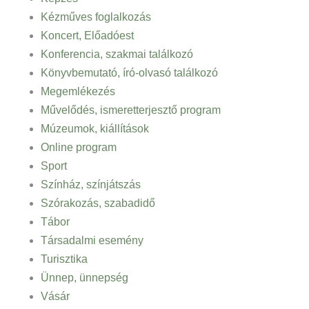
Kézműves foglalkozás
Koncert, Előadóest
Konferencia, szakmai találkozó
Könyvbemutató, író-olvasó találkozó
Megemlékezés
Művelődés, ismeretterjesztő program
Múzeumok, kiállítások
Online program
Sport
Színház, színjátszás
Szórakozás, szabadidő
Tábor
Társadalmi esemény
Turisztika
Ünnep, ünnepség
Vásár