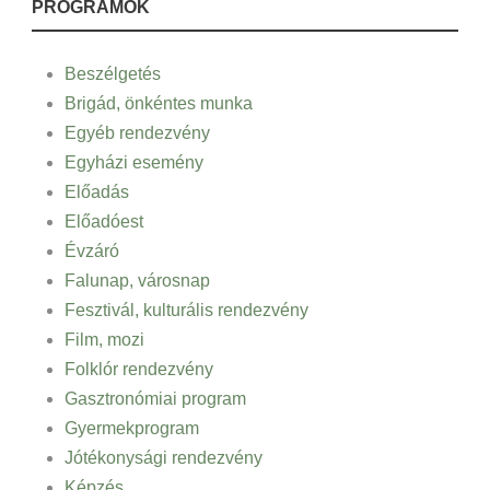
PROGRAMOK
Beszélgetés
Brigád, önkéntes munka
Egyéb rendezvény
Egyházi esemény
Előadás
Előadóest
Évzáró
Falunap, városnap
Fesztivál, kulturális rendezvény
Film, mozi
Folklór rendezvény
Gasztronómiai program
Gyermekprogram
Jótékonysági rendezvény
Képzés