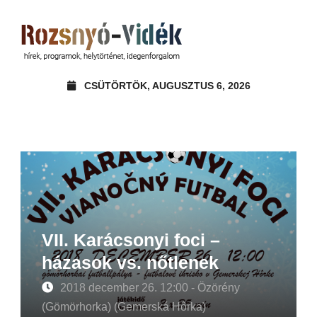
CSÜTÖRTÖK, AUGUSZTUS 6, 2026
VII. Karácsonyi foci –
házasok vs. nőtlenek
2018 december 26. 12:00 - Özörény
(Gömörhorka) (Gemerská Hôrka)