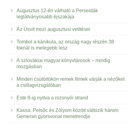
Augusztus 12-én várható a Perseidák
leglátványosabb éjszakája
Az Úsvit mozi augusztusi vetítései
Tombol a kánikula, az ország nagy részén 38
foknál is melegebb lesz
A szlovákiai magyar könyvtárosok – mindig
mozgásban
Minden csütörtökön remek filmek várják a nézőket
a csillagvizsgálóban
Este 8-ig nyitva a rozsnyói strand
Kassa, Pelsőc és Zólyom között változik három
Gemeran gyorsvonat menetrendje