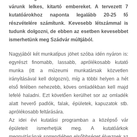
várunk lelkes, kitartó embereket. A tervezett 7
kutatóárokhoz naponta legalább 20-25 fő
részvételére számítunk. Kevesebb létszámmal is
tudunk dolgozni, de ebben az esetben kevesebbet
ismerhetünk meg Szádvár múltjából.
Nagyjából két munkatípus jöhet szóba idén nyáron is:
egyrészt finomabb, lassabb, aprólékosabb kutató
munka (itt a múzeumi munkatársak közvetlen
irányításával kell dolgozni), míg a többi helyen a hét
első felében nehezebb, köves omladékban kell majd
lefelé haladni. Ezt követően kerülhet sor az omladék
alatt heverő padlók, falak, épületek, kapuzatok stb.
aprólékosabb feltárására.
Az idei évi kutatási programban a középső vár
épületeit ismerhetjük meg. A kutatóárkok
megnyitásának sorrendjében elsőbbséget élveznek az