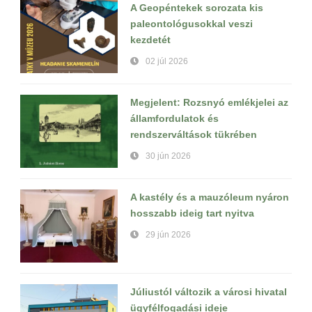
A Geopéntekek sorozata kis
paleontológusokkal veszi
kezdetét
02 júl 2026
Megjelent: Rozsnyó emlékjelei az
államfordulatok és
rendszerváltások tükrében
30 jún 2026
A kastély és a mauzóleum nyáron
hosszabb ideig tart nyitva
29 jún 2026
Júliustól változik a városi hivatal
ügyfélfogadási ideje