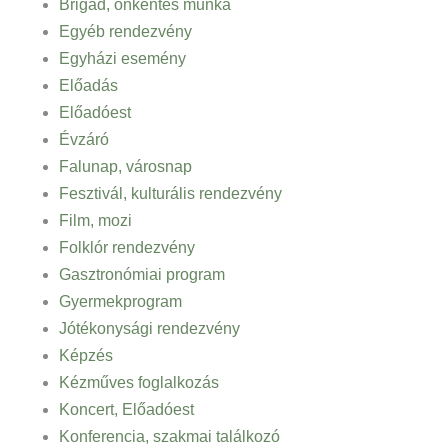
Brigád, önkéntes munka
Egyéb rendezvény
Egyházi esemény
Előadás
Előadóest
Évzáró
Falunap, városnap
Fesztivál, kulturális rendezvény
Film, mozi
Folklór rendezvény
Gasztronómiai program
Gyermekprogram
Jótékonysági rendezvény
Képzés
Kézműves foglalkozás
Koncert, Előadóest
Konferencia, szakmai találkozó