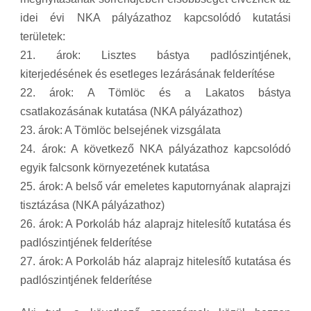
idei évi NKA pályázathoz kapcsolódó kutatási
területek:
21. árok: Lisztes bástya padlószintjének,
kiterjedésének és esetleges lezárásának felderítése
22. árok: A Tömlöc és a Lakatos bástya
csatlakozásának kutatása (NKA pályázathoz)
23. árok: A Tömlöc belsejének vizsgálata
24. árok: A következő NKA pályázathoz kapcsolódó
egyik falcsonk környezetének kutatása
25. árok: A belső vár emeletes kaputornyának alaprajzi
tisztázása (NKA pályázathoz)
26. árok: A Porkoláb ház alaprajz hitelesítő kutatása és
padlószintjének felderítése
27. árok: A Porkoláb ház alaprajz hitelesítő kutatása és
padlószintjének felderítése