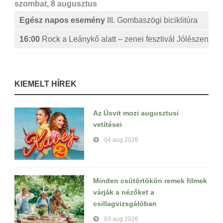
szombat, 8 augusztus
Egész napos esemény
III. Gombaszögi biciklitúra
16:00
Rock a Leánykő alatt – zenei fesztivál Jólészen
KIEMELT HÍREK
Az Úsvit mozi augusztusi
vetítései
04 aug 2026
Minden csütörtökön remek filmek
várják a nézőket a
csillagvizsgálóban
03 aug 2026