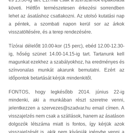
követi. Hétfőn természetesen érkezési sorrendben
lehet az ásatáshoz csatlakozni. Az utolsó kutatási nap
a péntek, a szombati napon kerül sor az árkok
visszatöltésére, és a terep rendezésére.
Tízórai délelőtt 10.00-kor (15 perc), ebéd 12.00-12.30-
ig, hőség szünet 14.00-14.15-ig tart. Tartanunk kell
magunkat ezekhez a szabályokhoz, ha eredményes és
színvonalas munkát akarunk bemutatni. Ezért az
időpontok betartását kérjük mindenkitől.
FONTOS, hogy legkésőbb 2014. június 22-ig
mindenki, aki a munkában részt szeretne venni,
jelentkezzen a szervezes@szadvar.hu email címen. A
visszajelzés nem csak a szállások, hanem az ásatáson
dolgozók létszáma miatt is fontos, így kérjük azok
visszajelzését is, akik nem kívánják igénybe venni a