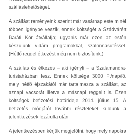
szálláslehetőséget.
A szállást reményeink szerint már vasárnap este minél
többen igénybe veszik, ennek költségét a Szádvárért
Baráti Kör átvállalja; ugyanis már ezen az estén
készülünk vidám programokkal, szalonnasütéssel.
(Hétfő reggel étkezést még nem biztosítunk.)
A szállás és étkezés – aki igényli – a Szalamandra-
turistaházban lesz. Ennek költsége 3000 Ft/nap/fő,
mely hétfő éjszakától már tartalmazza a szállást, az
aznapi vacsorát illetve a másnapi reggelit is. Ezen
költségek befizetési határideje 2014. július 15. A
befizetés módjáról további részleteket küldünk a
jelentkezések lezárulta után.
A jelentkezésben kérjük megjelölni, hogy mely napokra