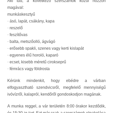
Aki tud, a következő szerszámok közül hozzon
magával:
munkáskesztyű
· ásó, lapát, csákány, kapa
· reszelő
· feszítővas
· balta, metszőolló, ágvágó
· erősebb spakli, szenes vagy kerti kislapát
· egyenes élű horoló, kaparó
· ecset, kisebb méretű cirokseprű
· fémrács vagy földrosta
Kérünk mindenkit, hogy ebédre a várban
elfogyasztható szendvicsről, megfelelő mennyiségű
ivóvízről, kalapról, kendőről gondoskodjon magának.
A munka reggel, a vár területén 8:00 órakor kezdődik,
és 15:30-ig tart. Ezt már csak a szerszámok elpakolása