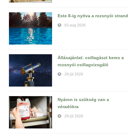
Este 8-ig nyitva a rozsnyói strand
03 aug 2026
Állásajánlat: csillagászt keres a
rozsnyói csillagvizsgáló
29 júl 2026
Nyáron is szükség van a
véradókra
28 júl 2026