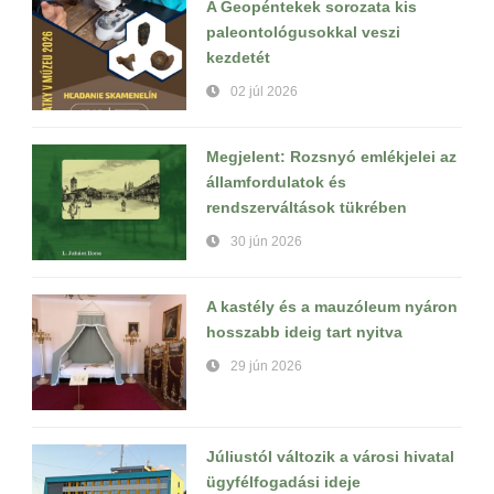
A Geopéntekek sorozata kis
paleontológusokkal veszi
kezdetét
02 júl 2026
Megjelent: Rozsnyó emlékjelei az
államfordulatok és
rendszerváltások tükrében
30 jún 2026
A kastély és a mauzóleum nyáron
hosszabb ideig tart nyitva
29 jún 2026
Júliustól változik a városi hivatal
ügyfélfogadási ideje