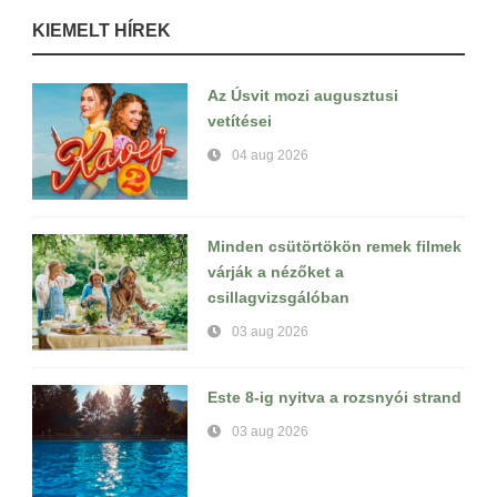
KIEMELT HÍREK
Az Úsvit mozi augusztusi
vetítései
04 aug 2026
Minden csütörtökön remek filmek
várják a nézőket a
csillagvizsgálóban
03 aug 2026
Este 8-ig nyitva a rozsnyói strand
03 aug 2026