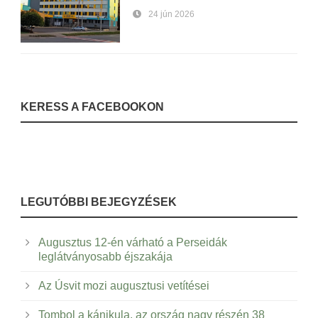
24 jún 2026
KERESS A FACEBOOKON
LEGUTÓBBI BEJEGYZÉSEK
Augusztus 12-én várható a Perseidák
leglátványosabb éjszakája
Az Úsvit mozi augusztusi vetítései
Tombol a kánikula, az ország nagy részén 38