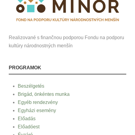
Realizované s finančnou podporou Fondu na podporu
kultúry národnostných menšín
PROGRAMOK
Beszélgetés
Brigád, önkéntes munka
Egyéb rendezvény
Egyházi esemény
Előadás
Előadóest
Évzáró