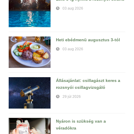
03 aug 2026
Heti ebédmenü augusztus 3-tól
03 aug 2026
Állásajánlat: csillagászt keres a
rozsnyói csillagvizsgáló
29 júl 2026
Nyáron is szükség van a
véradókra