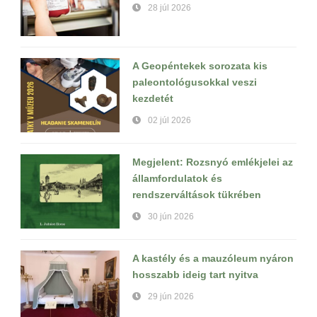
28 júl 2026
A Geopéntekek sorozata kis
paleontológusokkal veszi
kezdetét
02 júl 2026
Megjelent: Rozsnyó emlékjelei az
államfordulatok és
rendszerváltások tükrében
30 jún 2026
A kastély és a mauzóleum nyáron
hosszabb ideig tart nyitva
29 jún 2026