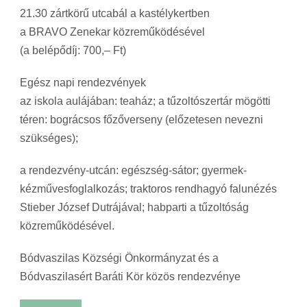
21.30 zártkörű utcabál a kastélykertben
a BRAVO Zenekar közreműködésével
(a belépődíj: 700,– Ft)
Egész napi rendezvények
az iskola aulájában: teaház; a tűzoltószertár mögötti
téren: bográcsos főzőverseny (előzetesen nevezni
szükséges);
a rendezvény-utcán: egészség-sátor; gyermek-
kézművesfoglalkozás; traktoros rendhagyó falunézés
Stieber József Dutrájával; habparti a tűzoltóság
közreműködésével.
Bódvaszilas Községi Önkormányzat és a
Bódvaszilasért Baráti Kör közös rendezvénye