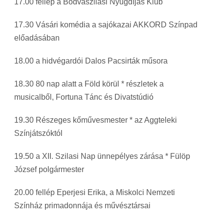
17.00 fellép a Bódvaszilasi Nyugdíjas Klub
17.30 Vásári komédia a sajókazai AKKORD Színpad
előadásában
18.00 a hidvégardói Dalos Pacsirták műsora
18.30 80 nap alatt a Föld körül * részletek a
musicalből, Fortuna Tánc és Divatstúdió
19.30 Részeges kőművesmester * az Aggteleki
Színjátszóktól
19.50 a XII. Szilasi Nap ünnepélyes zárása * Fülöp
József polgármester
20.00 fellép Eperjesi Erika, a Miskolci Nemzeti
Színház primadonnája és művésztársai