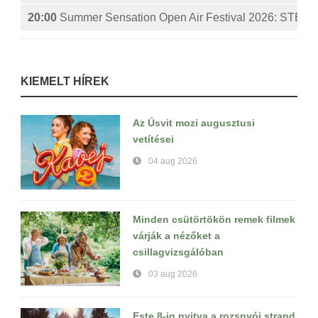
20:00
Summer Sensation Open Air Festival 2026: ST
KIEMELT HÍREK
Az Úsvit mozi augusztusi
vetítései
04 aug 2026
Minden csütörtökön remek filmek
várják a nézőket a
csillagvizsgálóban
03 aug 2026
Este 8-ig nyitva a rozsnyói strand