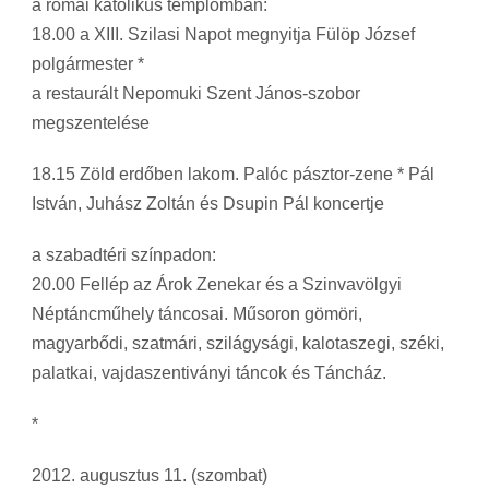
a római katolikus templomban:
18.00 a XIII. Szilasi Napot megnyitja Fülöp József
polgármester *
a restaurált Nepomuki Szent János-szobor
megszentelése
18.15 Zöld erdőben lakom. Palóc pásztor-zene * Pál
István, Juhász Zoltán és Dsupin Pál koncertje
a szabadtéri színpadon:
20.00 Fellép az Árok Zenekar és a Szinvavölgyi
Néptáncműhely táncosai. Műsoron gömöri,
magyarbődi, szatmári, szilágysági, kalotaszegi, széki,
palatkai, vajdaszentiványi táncok és Táncház.
*
2012. augusztus 11. (szombat)