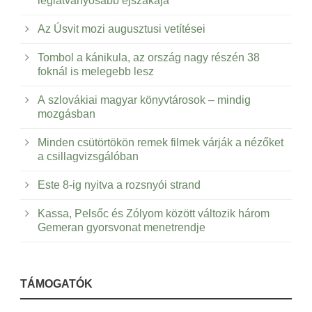
leglátványosabb éjszakája
Az Úsvit mozi augusztusi vetítései
Tombol a kánikula, az ország nagy részén 38
foknál is melegebb lesz
A szlovákiai magyar könyvtárosok – mindig
mozgásban
Minden csütörtökön remek filmek várják a nézőket
a csillagvizsgálóban
Este 8-ig nyitva a rozsnyói strand
Kassa, Pelsőc és Zólyom között változik három
Gemeran gyorsvonat menetrendje
TÁMOGATÓK