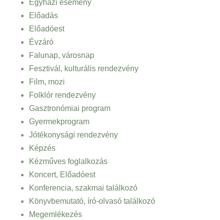
Egyházi esemény
Előadás
Előadóest
Évzáró
Falunap, városnap
Fesztivál, kulturális rendezvény
Film, mozi
Folklór rendezvény
Gasztronómiai program
Gyermekprogram
Jótékonysági rendezvény
Képzés
Kézműves foglalkozás
Koncert, Előadóest
Konferencia, szakmai találkozó
Könyvbemutató, író-olvasó találkozó
Megemlékezés