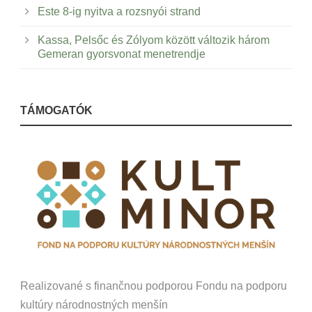
Este 8-ig nyitva a rozsnyói strand
Kassa, Pelsőc és Zólyom között változik három
Gemeran gyorsvonat menetrendje
TÁMOGATÓK
Realizované s finančnou podporou Fondu na podporu
kultúry národnostných menšín