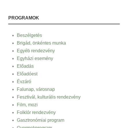
PROGRAMOK
Beszélgetés
Brigád, önkéntes munka
Egyéb rendezvény
Egyházi esemény
Előadás
Előadóest
Évzáró
Falunap, városnap
Fesztivál, kulturális rendezvény
Film, mozi
Folklór rendezvény
Gasztronómiai program
Gyermekprogram