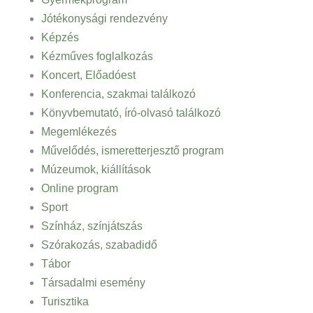
Jótékonysági rendezvény
Képzés
Kézműves foglalkozás
Koncert, Előadóest
Konferencia, szakmai találkozó
Könyvbemutató, író-olvasó találkozó
Megemlékezés
Művelődés, ismeretterjesztő program
Múzeumok, kiállítások
Online program
Sport
Színház, színjátszás
Szórakozás, szabadidő
Tábor
Társadalmi esemény
Turisztika