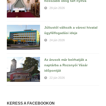
hosszabb ideig tart nyitva
29 jún 2026
Júliustól változik a városi hivatal
ügyfélfogadási ideje
24 jún 2026
Az árusok már beírhatják a
naptárba a Rozsnyói Vásár
időpontját
22 jún 2026
KERESS A FACEBOOKON