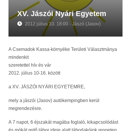
XV. Jászói Nyári Egyetem
2012 július 10. 18:00 - Jászó (Jasov)
A Csemadok Kassa-környéke Területi Választmánya
mindenkit
szeretettel hív és vár
2012. július 10-16. között
a XV. JÁSZÓI NYÁRI EGYETEMRE,
mely a jászói (Jasov) autókempingben kerül
megrendezésre.
A 7 napot, 6 éjszakát magába foglaló, kikapcsolódást
és mókát rejtő tábor ideje alatt táborlakóink rengeteg