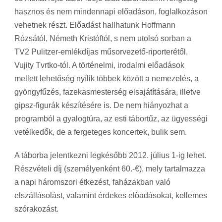
hasznos és nem mindennapi előadáson, foglalkozáson
vehetnek részt. Előadást hallhatunk Hoffmann
Rózsától, Németh Kristóftól, s nem utolsó sorban a
TV2 Pulitzer-emlékdíjas műsorvezető-riporterétől,
Vujity Tvrtko-tól. A történelmi, irodalmi előadások
mellett lehetőség nyílik többek között a nemezelés, a
gyöngyfűzés, fazekasmesterség elsajátítására, illetve
gipsz-figurák készítésére is. De nem hiányozhat a
programból a gyalogtúra, az esti tábortűz, az ügyességi
vetélkedők, de a fergeteges koncertek, bulik sem.
A táborba jelentkezni legkésőbb 2012. július 1-ig lehet.
Részvételi díj (személyenként 60.-€), mely tartalmazza
a napi háromszori étkezést, faházakban való
elszállásolást, valamint érdekes előadásokat, kellemes
szórakozást.