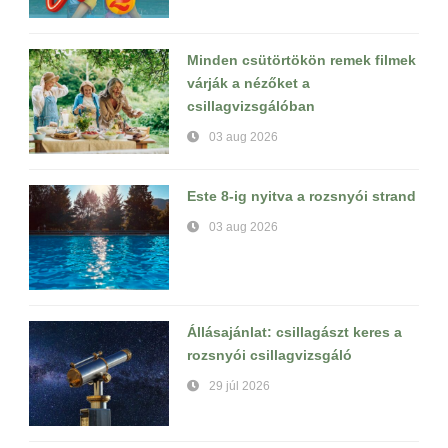
Minden csütörtökön remek filmek
várják a nézőket a
csillagvizsgálóban
03 aug 2026
Este 8-ig nyitva a rozsnyói strand
03 aug 2026
Állásajánlat: csillagászt keres a
rozsnyói csillagvizsgáló
29 júl 2026