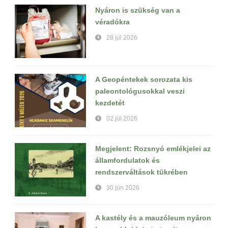
Nyáron is szükség van a
véradókra
28 júl 2026
A Geopéntekek sorozata kis
paleontológusokkal veszi
kezdetét
02 júl 2026
Megjelent: Rozsnyó emlékjelei az
államfordulatok és
rendszerváltások tükrében
30 jún 2026
A kastély és a mauzóleum nyáron