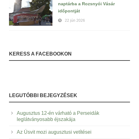
naptárba a Rozsnyói Vásár
időpontját
22 jún 2026
KERESS A FACEBOOKON
LEGUTÓBBI BEJEGYZÉSEK
Augusztus 12-én várható a Perseidák
leglátványosabb éjszakája
Az Úsvit mozi augusztusi vetítései