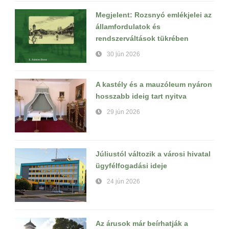
Megjelent: Rozsnyó emlékjelei az
államfordulatok és
rendszerváltások tükrében
30 jún 2026
A kastély és a mauzóleum nyáron
hosszabb ideig tart nyitva
29 jún 2026
Júliustól változik a városi hivatal
ügyfélfogadási ideje
24 jún 2026
Az árusok már beírhatják a