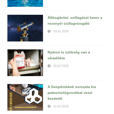
Állásajánlat: csillagászt keres a
rozsnyói csillagvizsgáló
29 júl 2026
Nyáron is szükség van a
véradókra
28 júl 2026
A Geopéntekek sorozata kis
paleontológusokkal veszi
kezdetét
02 júl 2026