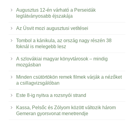
Augusztus 12-én várható a Perseidák
leglátványosabb éjszakája
Az Úsvit mozi augusztusi vetítései
Tombol a kánikula, az ország nagy részén 38
foknál is melegebb lesz
A szlovákiai magyar könyvtárosok – mindig
mozgásban
Minden csütörtökön remek filmek várják a nézőket
a csillagvizsgálóban
Este 8-ig nyitva a rozsnyói strand
Kassa, Pelsőc és Zólyom között változik három
Gemeran gyorsvonat menetrendje