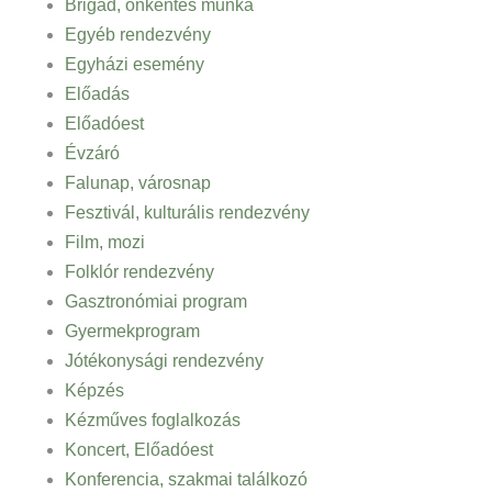
Brigád, önkéntes munka
Egyéb rendezvény
Egyházi esemény
Előadás
Előadóest
Évzáró
Falunap, városnap
Fesztivál, kulturális rendezvény
Film, mozi
Folklór rendezvény
Gasztronómiai program
Gyermekprogram
Jótékonysági rendezvény
Képzés
Kézműves foglalkozás
Koncert, Előadóest
Konferencia, szakmai találkozó