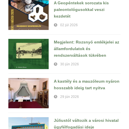
A Geopéntekek sorozata kis
paleontológusokkal veszi
kezdetét
02 júl 2026
Megjelent: Rozsnyó emlékjelei az
államfordulatok és
rendszerváltások tükrében
30 jún 2026
A kastély és a mauzóleum nyáron
hosszabb ideig tart nyitva
29 jún 2026
Júliustól változik a városi hivatal
ügyfélfogadási ideje