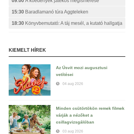
09:00
A kőedények játékos megismerése
15:30
Baradlamanó túra Aggteleken
18:30
Könyvbemutató: A táj mesél, a kutató hallgatja
KIEMELT HÍREK
Az Úsvit mozi augusztusi
vetítései
04 aug 2026
Minden csütörtökön remek filmek
várják a nézőket a
csillagvizsgálóban
03 aug 2026