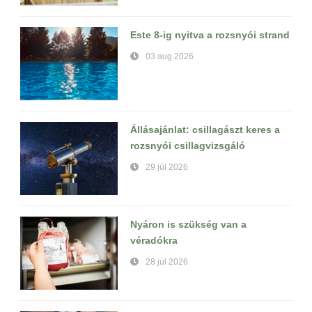
Este 8-ig nyitva a rozsnyói strand
03 aug 2026
Állásajánlat: csillagászt keres a
rozsnyói csillagvizsgáló
29 júl 2026
Nyáron is szükség van a
véradókra
28 júl 2026