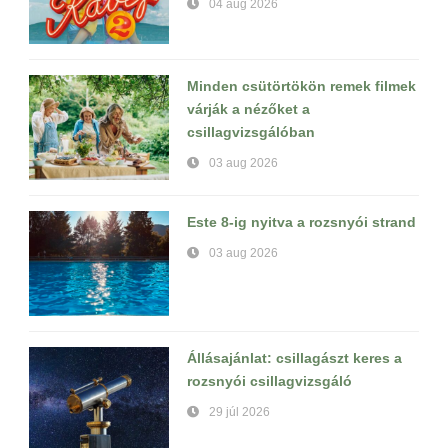
04 aug 2026
Minden csütörtökön remek filmek
várják a nézőket a
csillagvizsgálóban
03 aug 2026
Este 8-ig nyitva a rozsnyói strand
03 aug 2026
Állásajánlat: csillagászt keres a
rozsnyói csillagvizsgáló
29 júl 2026