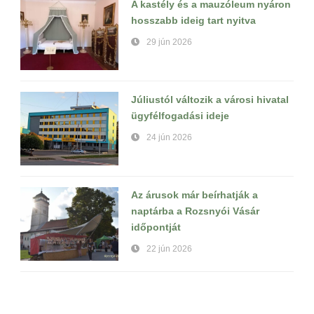
A kastély és a mauzóleum nyáron
hosszabb ideig tart nyitva
29 jún 2026
Júliustól változik a városi hivatal
ügyfélfogadási ideje
24 jún 2026
Az árusok már beírhatják a
naptárba a Rozsnyói Vásár
időpontját
22 jún 2026