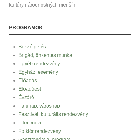
kultúry národnostných menšín
PROGRAMOK
Beszélgetés
Brigád, önkéntes munka
Egyéb rendezvény
Egyházi esemény
Előadás
Előadóest
Évzáró
Falunap, városnap
Fesztivál, kulturális rendezvény
Film, mozi
Folklór rendezvény
Gasztronómiai program