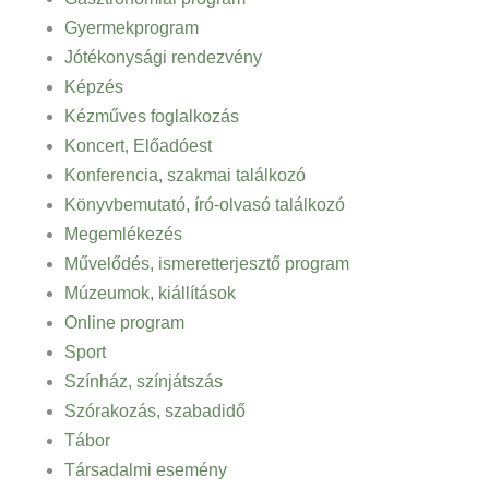
Gyermekprogram
Jótékonysági rendezvény
Képzés
Kézműves foglalkozás
Koncert, Előadóest
Konferencia, szakmai találkozó
Könyvbemutató, író-olvasó találkozó
Megemlékezés
Művelődés, ismeretterjesztő program
Múzeumok, kiállítások
Online program
Sport
Színház, színjátszás
Szórakozás, szabadidő
Tábor
Társadalmi esemény