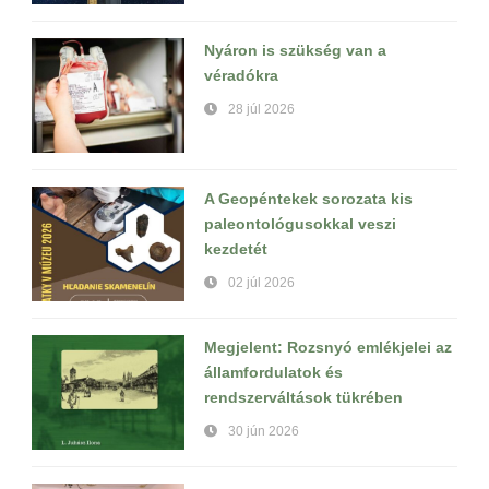
Nyáron is szükség van a
véradókra
28 júl 2026
A Geopéntekek sorozata kis
paleontológusokkal veszi
kezdetét
02 júl 2026
Megjelent: Rozsnyó emlékjelei az
államfordulatok és
rendszerváltások tükrében
30 jún 2026