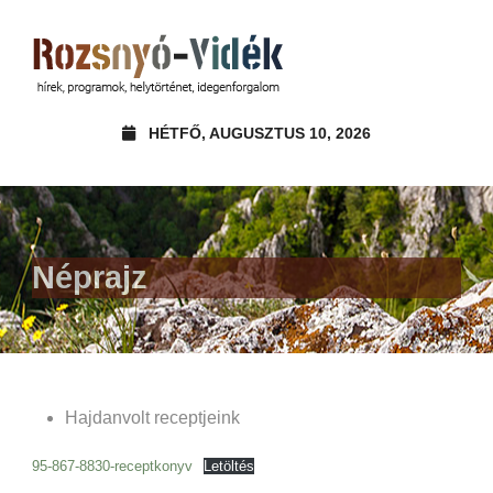
HÉTFŐ, AUGUSZTUS 10, 2026
Néprajz
Hajdanvolt receptjeink
95-867-8830-receptkonyv
Letöltés