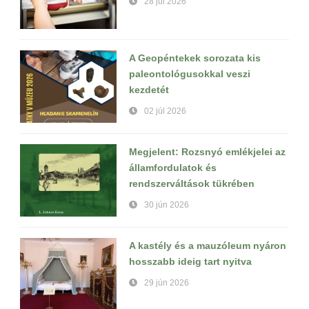
28 júl 2026
A Geopéntekek sorozata kis
paleontológusokkal veszi
kezdetét
02 júl 2026
Megjelent: Rozsnyó emlékjelei az
államfordulatok és
rendszerváltások tükrében
30 jún 2026
A kastély és a mauzóleum nyáron
hosszabb ideig tart nyitva
29 jún 2026