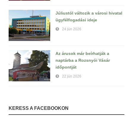
Júliustól változik a városi hivatal
ügyfélfogadási ideje
24 jún 2026
Az árusok már beírhatják a
naptárba a Rozsnyói Vásár
időpontját
22 jún 2026
KERESS A FACEBOOKON