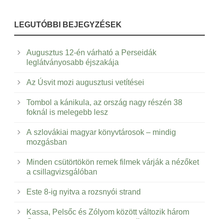
LEGUTÓBBI BEJEGYZÉSEK
Augusztus 12-én várható a Perseidák
leglátványosabb éjszakája
Az Úsvit mozi augusztusi vetítései
Tombol a kánikula, az ország nagy részén 38
foknál is melegebb lesz
A szlovákiai magyar könyvtárosok – mindig
mozgásban
Minden csütörtökön remek filmek várják a nézőket
a csillagvizsgálóban
Este 8-ig nyitva a rozsnyói strand
Kassa, Pelsőc és Zólyom között változik három