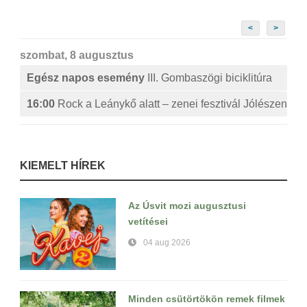
<
>
szombat, 8 augusztus
Egész napos esemény
III. Gombaszögi biciklitúra
16:00
Rock a Leánykő alatt – zenei fesztivál Jólészen
KIEMELT HÍREK
Az Úsvit mozi augusztusi
vetítései
04 aug 2026
Minden csütörtökön remek filmek