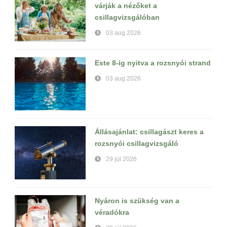
várják a nézőket a
csillagvizsgálóban
03 aug 2026
Este 8-ig nyitva a rozsnyói strand
03 aug 2026
Állásajánlat: csillagászt keres a
rozsnyói csillagvizsgáló
29 júl 2026
Nyáron is szükség van a
véradókra