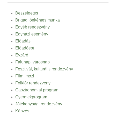
Beszélgetés
Brigád, önkéntes munka
Egyéb rendezvény
Egyházi esemény
Előadás
Előadóest
Évzáró
Falunap, városnap
Fesztivál, kulturális rendezvény
Film, mozi
Folklór rendezvény
Gasztronómiai program
Gyermekprogram
Jótékonysági rendezvény
Képzés